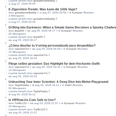
Laatste bericht
door
gestaltenselbstdiy
vr aug 07, 2026 05:05
z
o
E-Zigaretten-Trends: Was kann die 100k Vape?
e
door
gestaltenselbstdiy
»
vr aug 07, 2026 04:54
» in
Europa
0
Reacties
3
Weergaves
k
Laatste bericht
door
gestaltenselbstdiy
e
vr aug 07, 2026 04:54
n
Drifting into Darkness: When a Simple Game Becomes a Spooky Challen
door
lizard45
»
wo aug 05, 2026 06:17
» in
Europa
0
Reacties
40
Weergaves
Laatste bericht
door
lizard45
wo aug 05, 2026 06:17
¿Cómo diseñar tu V-string personalizado para despedidas?
door
vapormoYxr
»
wo aug 05, 2026 04:34
» in
Europa
0
Reacties
15
Weergaves
Laatste bericht
door
vapormoYxr
wo aug 05, 2026 04:34
Fliege selbst gestalten: Das Highlight für dein Hochzeits-Outfit
door
vapormoYxr
»
wo aug 05, 2026 04:33
» in
Europa
0
Reacties
13
Weergaves
Laatste bericht
door
vapormoYxr
wo aug 05, 2026 04:33
Unleashing Your Inner Scientist: A Deep Dive Into Melon Playground
door
TaylaPasley
»
di aug 04, 2026 04:12
» in
Azië
0
Reacties
60
Weergaves
Laatste bericht
door
TaylaPasley
di aug 04, 2026 04:12
Is VIPRow.Us.Com Safe to Use?
door
Traffic123
»
ma aug 03, 2026 21:57
» in
Europa
0
Reacties
29
Weergaves
Laatste bericht
door
Traffic123
ma aug 03, 2026 21:57