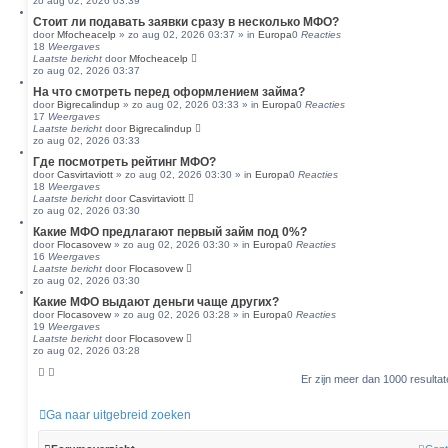
zo aug 02, 2026 03:39
Стоит ли подавать заявки сразу в несколько МФО?
door
Mfocheacelp
»
zo aug 02, 2026 03:37
» in
Europa
0
Reacties
18
Weergaves
Laatste bericht
door
Mfocheacelp
zo aug 02, 2026 03:37
На что смотреть перед оформлением займа?
door
Bigrecalindup
»
zo aug 02, 2026 03:33
» in
Europa
0
Reacties
17
Weergaves
Laatste bericht
door
Bigrecalindup
zo aug 02, 2026 03:33
Где посмотреть рейтинг МФО?
door
Casvirtaviott
»
zo aug 02, 2026 03:30
» in
Europa
0
Reacties
18
Weergaves
Laatste bericht
door
Casvirtaviott
zo aug 02, 2026 03:30
Какие МФО предлагают первый займ под 0%?
door
Flocasovew
»
zo aug 02, 2026 03:30
» in
Europa
0
Reacties
16
Weergaves
Laatste bericht
door
Flocasovew
zo aug 02, 2026 03:30
Какие МФО выдают деньги чаще других?
door
Flocasovew
»
zo aug 02, 2026 03:28
» in
Europa
0
Reacties
19
Weergaves
Laatste bericht
door
Flocasovew
zo aug 02, 2026 03:28
Er zijn meer dan 1000 result
Ga naar uitgebreid zoeken