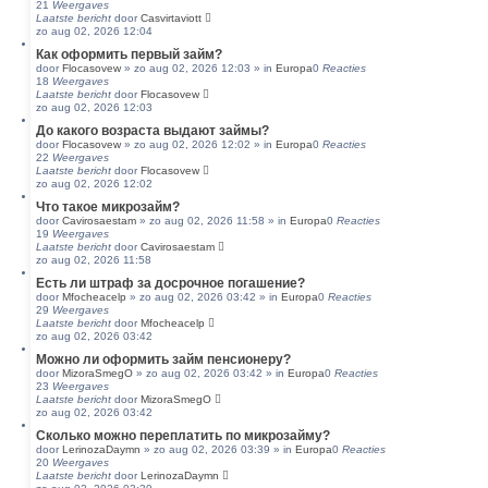
21
Weergaves
Laatste bericht
door
Casvirtaviott
zo aug 02, 2026 12:04
Как оформить первый займ?
door
Flocasovew
»
zo aug 02, 2026 12:03
» in
Europa
0
Reacties
18
Weergaves
Laatste bericht
door
Flocasovew
zo aug 02, 2026 12:03
До какого возраста выдают займы?
door
Flocasovew
»
zo aug 02, 2026 12:02
» in
Europa
0
Reacties
22
Weergaves
Laatste bericht
door
Flocasovew
zo aug 02, 2026 12:02
Что такое микрозайм?
door
Cavirosaestam
»
zo aug 02, 2026 11:58
» in
Europa
0
Reacties
19
Weergaves
Laatste bericht
door
Cavirosaestam
zo aug 02, 2026 11:58
Есть ли штраф за досрочное погашение?
door
Mfocheacelp
»
zo aug 02, 2026 03:42
» in
Europa
0
Reacties
29
Weergaves
Laatste bericht
door
Mfocheacelp
zo aug 02, 2026 03:42
Можно ли оформить займ пенсионеру?
door
MizoraSmegO
»
zo aug 02, 2026 03:42
» in
Europa
0
Reacties
23
Weergaves
Laatste bericht
door
MizoraSmegO
zo aug 02, 2026 03:42
Сколько можно переплатить по микрозайму?
door
LerinozaDaymn
»
zo aug 02, 2026 03:39
» in
Europa
0
Reacties
20
Weergaves
Laatste bericht
door
LerinozaDaymn