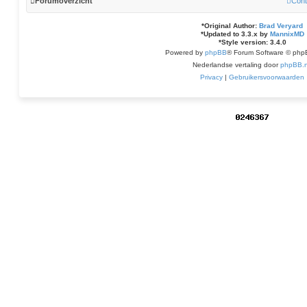
Forumoverzicht
Cont
*
Original Author:
Brad Veryard
*
Updated to 3.3.x by
MannixMD
*
Style version: 3.4.0
Powered by
phpBB
® Forum Software © php
Nederlandse vertaling door
phpBB.n
Privacy
|
Gebruikersvoorwaarden