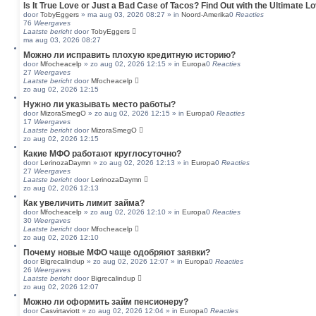
Is It True Love or Just a Bad Case of Tacos? Find Out with the Ultimate Lo
door
TobyEggers
»
ma aug 03, 2026 08:27
» in
Noord-Amerika
0
Reacties
76
Weergaves
Laatste bericht
door
TobyEggers
ma aug 03, 2026 08:27
Можно ли исправить плохую кредитную историю?
door
Mfocheacelp
»
zo aug 02, 2026 12:15
» in
Europa
0
Reacties
27
Weergaves
Laatste bericht
door
Mfocheacelp
zo aug 02, 2026 12:15
Нужно ли указывать место работы?
door
MizoraSmegO
»
zo aug 02, 2026 12:15
» in
Europa
0
Reacties
17
Weergaves
Laatste bericht
door
MizoraSmegO
zo aug 02, 2026 12:15
Какие МФО работают круглосуточно?
door
LerinozaDaymn
»
zo aug 02, 2026 12:13
» in
Europa
0
Reacties
27
Weergaves
Laatste bericht
door
LerinozaDaymn
zo aug 02, 2026 12:13
Как увеличить лимит займа?
door
Mfocheacelp
»
zo aug 02, 2026 12:10
» in
Europa
0
Reacties
30
Weergaves
Laatste bericht
door
Mfocheacelp
zo aug 02, 2026 12:10
Почему новые МФО чаще одобряют заявки?
door
Bigrecalindup
»
zo aug 02, 2026 12:07
» in
Europa
0
Reacties
26
Weergaves
Laatste bericht
door
Bigrecalindup
zo aug 02, 2026 12:07
Можно ли оформить займ пенсионеру?
door
Casvirtaviott
»
zo aug 02, 2026 12:04
» in
Europa
0
Reacties