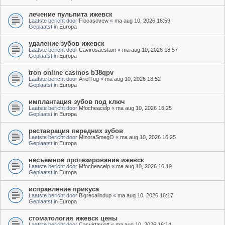
лечение пульпита ижевск
Laatste bericht door
Flocasovew
«
ma aug 10, 2026 18:59
Geplaatst in
Europa
удаление зубов ижевск
Laatste bericht door
Cavirosaestam
«
ma aug 10, 2026 18:57
Geplaatst in
Europa
tron online casinos b38qpv
Laatste bericht door
ArielTug
«
ma aug 10, 2026 18:52
Geplaatst in
Europa
имплантация зубов под ключ
Laatste bericht door
Mfocheacelp
«
ma aug 10, 2026 16:25
Geplaatst in
Europa
реставрация передних зубов
Laatste bericht door
MizoraSmegO
«
ma aug 10, 2026 16:25
Geplaatst in
Europa
несъемное протезирование ижевск
Laatste bericht door
Mfocheacelp
«
ma aug 10, 2026 16:19
Geplaatst in
Europa
исправление прикуса
Laatste bericht door
Bigrecalindup
«
ma aug 10, 2026 16:17
Geplaatst in
Europa
стоматология ижевск цены
Laatste bericht door
Casvirtaviott
«
ma aug 10, 2026 16:14