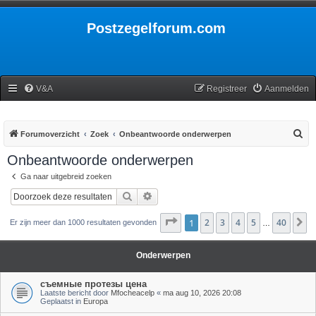
Postzegelforum.com
V&A
Registreer
Aanmelden
Z
Forumoverzicht
Zoek
Onbeantwoorde onderwerpen
o
Onbeantwoorde onderwerpen
e
Ga naar uitgebreid zoeken
k
Zoek
Uitgebreid zoeken
Pagina
1
2
1
van
3
40
4
5
40
V
Er zijn meer dan 1000 resultaten gevonden
…
Onderwerpen
съемные протезы цена
Laatste bericht door
Mfocheacelp
«
ma aug 10, 2026 20:08
Geplaatst in
Europa