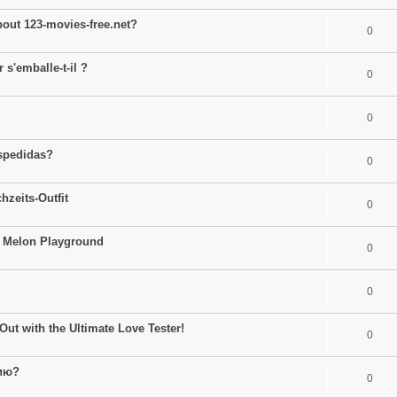
bout 123-movies-free.net?
0
 s'emballe-t-il ?
0
0
espedidas?
0
hzeits-Outfit
0
to Melon Playground
0
0
Out with the Ultimate Love Tester!
0
ию?
0