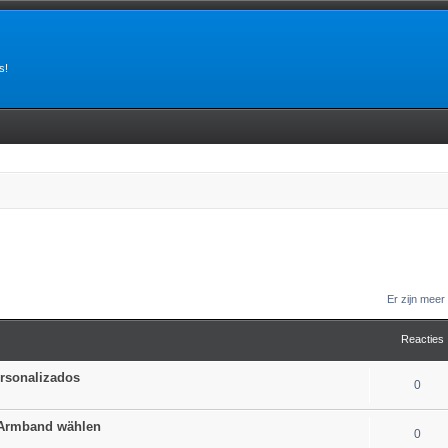
s!
Er zijn mee
Reacties
ersonalizados
0
 Armband wählen
0