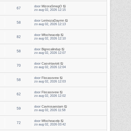
door
MizoraSmegO
67
zo aug 02, 2026 12:15
door
LerinozaDaymn
58
zo aug 02, 2026 12:13
door
Mfocheacelp
82
zo aug 02, 2026 12:10
door
Bigrecalindup
58
zo aug 02, 2026 12:07
door
Casvirtaviott
70
zo aug 02, 2026 12:04
door
Flocasovew
58
zo aug 02, 2026 12:03
door
Flocasovew
62
zo aug 02, 2026 12:02
door
Cavirosaestam
59
zo aug 02, 2026 11:58
door
Mfocheacelp
72
zo aug 02, 2026 03:42