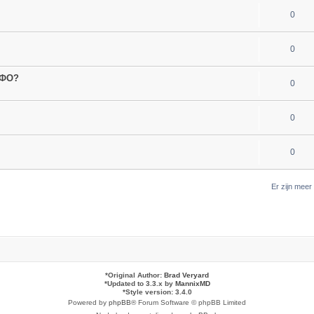
0
0
МФО?
0
0
0
Er zijn mee
*
Original Author:
Brad Veryard
*
Updated to 3.3.x by
MannixMD
*
Style version: 3.4.0
Powered by
phpBB
® Forum Software © phpBB Limited