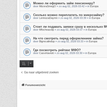
Можно ли оформить займ пенсионеру?
door
MizoraSmegO
»
zo aug 02, 2026 03:42
» in
Europa
Сколько можно переплатить по микрозайму?
door
LerinozaDaymn
»
zo aug 02, 2026 03:39
» in
Europa
Стоит ли подавать заявки сразу в несколько 
door
Mfocheacelp
»
zo aug 02, 2026 03:37
» in
Europa
На что смотреть перед оформлением займа?
door
Bigrecalindup
»
zo aug 02, 2026 03:33
» in
Europa
Где посмотреть рейтинг МФО?
door
Casvirtaviott
»
zo aug 02, 2026 03:30
» in
Europa
Ga naar uitgebreid zoeken
Forumoverzicht