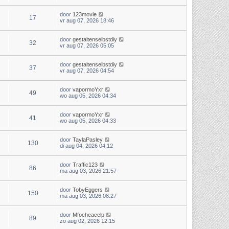
door
123movie
17
vr aug 07, 2026 18:46
door
gestaltenselbstdiy
32
vr aug 07, 2026 05:05
door
gestaltenselbstdiy
37
vr aug 07, 2026 04:54
door
vapormoYxr
49
wo aug 05, 2026 04:34
door
vapormoYxr
41
wo aug 05, 2026 04:33
door
TaylaPasley
130
di aug 04, 2026 04:12
door
Traffic123
86
ma aug 03, 2026 21:57
door
TobyEggers
150
ma aug 03, 2026 08:27
door
Mfocheacelp
89
zo aug 02, 2026 12:15