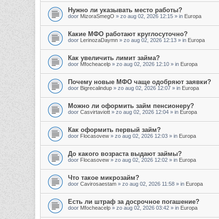
Нужно ли указывать место работы?
door
MizoraSmegO
»
zo aug 02, 2026 12:15
» in
Europa
Какие МФО работают круглосуточно?
door
LerinozaDaymn
»
zo aug 02, 2026 12:13
» in
Europa
Как увеличить лимит займа?
door
Mfocheacelp
»
zo aug 02, 2026 12:10
» in
Europa
Почему новые МФО чаще одобряют заявки?
door
Bigrecalindup
»
zo aug 02, 2026 12:07
» in
Europa
Можно ли оформить займ пенсионеру?
door
Casvirtaviott
»
zo aug 02, 2026 12:04
» in
Europa
Как оформить первый займ?
door
Flocasovew
»
zo aug 02, 2026 12:03
» in
Europa
До какого возраста выдают займы?
door
Flocasovew
»
zo aug 02, 2026 12:02
» in
Europa
Что такое микрозайм?
door
Cavirosaestam
»
zo aug 02, 2026 11:58
» in
Europa
Есть ли штраф за досрочное погашение?
door
Mfocheacelp
»
zo aug 02, 2026 03:42
» in
Europa