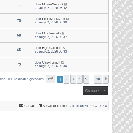
door
MizoraSmegO
77
zo aug 02, 2026 03:42
door
LerinozaDaymn
75
zo aug 02, 2026 03:39
door
Mfocheacelp
68
zo aug 02, 2026 03:37
door
Bigrecalindup
65
zo aug 02, 2026 03:33
door
Casvirtaviott
73
zo aug 02, 2026 03:30
Pagina
1
2
1
van
3
40
4
5
40
Volgende
r dan 1000 resultaten gevonden
…
Ga naar
Contact
Verwijder cookies
Alle tijden zijn
UTC+02:00