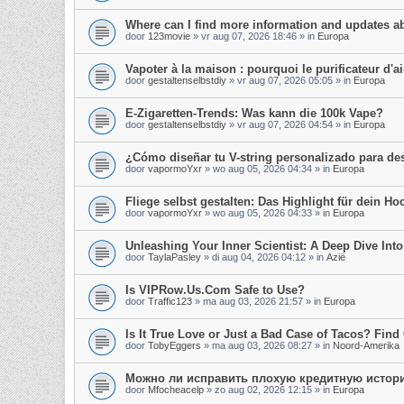
Where can I find more information and updates a
door
123movie
»
vr aug 07, 2026 18:46
» in
Europa
Vapoter à la maison : pourquoi le purificateur d'air
door
gestaltenselbstdiy
»
vr aug 07, 2026 05:05
» in
Europa
E-Zigaretten-Trends: Was kann die 100k Vape?
door
gestaltenselbstdiy
»
vr aug 07, 2026 04:54
» in
Europa
¿Cómo diseñar tu V-string personalizado para d
door
vapormoYxr
»
wo aug 05, 2026 04:34
» in
Europa
Fliege selbst gestalten: Das Highlight für dein Hoc
door
vapormoYxr
»
wo aug 05, 2026 04:33
» in
Europa
Unleashing Your Inner Scientist: A Deep Dive In
door
TaylaPasley
»
di aug 04, 2026 04:12
» in
Azië
Is VIPRow.Us.Com Safe to Use?
door
Traffic123
»
ma aug 03, 2026 21:57
» in
Europa
Is It True Love or Just a Bad Case of Tacos? Find 
door
TobyEggers
»
ma aug 03, 2026 08:27
» in
Noord-Amerika
Можно ли исправить плохую кредитную истор
door
Mfocheacelp
»
zo aug 02, 2026 12:15
» in
Europa