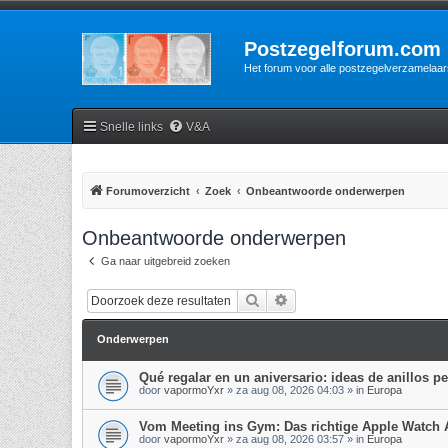
Postzegelforum.com
Het forum voor alle postzegelverzamelaar
Snelle links
V&A
Forumoverzicht
Zoek
Onbeantwoorde onderwerpen
Onbeantwoorde onderwerpen
Ga naar uitgebreid zoeken
Zoek
Uitgebreid zoeken
Onderwerpen
Qué regalar en un aniversario: ideas de anillos p
door
vapormoYxr
»
za aug 08, 2026 04:03
» in
Europa
Vom Meeting ins Gym: Das richtige Apple Watch
door
vapormoYxr
»
za aug 08, 2026 03:57
» in
Europa