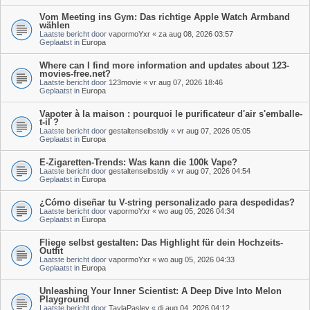
Vom Meeting ins Gym: Das richtige Apple Watch Armband
wählen
Laatste bericht door
vapormoYxr
«
za aug 08, 2026 03:57
Geplaatst in
Europa
Where can I find more information and updates about 123-
movies-free.net?
Laatste bericht door
123movie
«
vr aug 07, 2026 18:46
Geplaatst in
Europa
Vapoter à la maison : pourquoi le purificateur d'air s'emballe-
t-il ?
Laatste bericht door
gestaltenselbstdiy
«
vr aug 07, 2026 05:05
Geplaatst in
Europa
E-Zigaretten-Trends: Was kann die 100k Vape?
Laatste bericht door
gestaltenselbstdiy
«
vr aug 07, 2026 04:54
Geplaatst in
Europa
¿Cómo diseñar tu V-string personalizado para despedidas?
Laatste bericht door
vapormoYxr
«
wo aug 05, 2026 04:34
Geplaatst in
Europa
Fliege selbst gestalten: Das Highlight für dein Hochzeits-
Outfit
Laatste bericht door
vapormoYxr
«
wo aug 05, 2026 04:33
Geplaatst in
Europa
Unleashing Your Inner Scientist: A Deep Dive Into Melon
Playground
Laatste bericht door
TaylaPasley
«
di aug 04, 2026 04:12