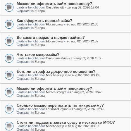
Можно ли оформить займ пенсионеру?
Laatste bericht door
Casvirtaviott
«
zo aug 02, 2026 12:04
Geplaatst in
Europa
Как оформить первый займ?
Laatste bericht door
Flocasovew
«
zo aug 02, 2026 12:03
Geplaatst in
Europa
До какого возраста выдают займы?
Laatste bericht door
Flocasovew
«
zo aug 02, 2026 12:02
Geplaatst in
Europa
Что такое микрозайм?
Laatste bericht door
Cavirosaestam
«
zo aug 02, 2026 11:58
Geplaatst in
Europa
Есть ли штраф за досрочное погашение?
Laatste bericht door
Mfocheacelp
«
zo aug 02, 2026 03:42
Geplaatst in
Europa
Можно ли оформить займ пенсионеру?
Laatste bericht door
MizoraSmegO
«
zo aug 02, 2026 03:42
Geplaatst in
Europa
Сколько можно переплатить по микрозайму?
Laatste bericht door
LerinozaDaymn
«
zo aug 02, 2026 03:39
Geplaatst in
Europa
Стоит ли подавать заявки сразу в несколько МФО?
Laatste bericht door
Mfocheacelp
«
zo aug 02, 2026 03:37
Geplaatst in
Europa