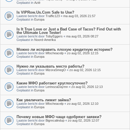
Geplaatst in
Azië
Is VIPRow.Us.Com Safe to Use?
Laatste bericht door
Traffic123
«
ma aug 03, 2026 21:57
Geplaatst in
Europa
Is It True Love or Just a Bad Case of Tacos? Find Out with
the Ultimate Love Tester!
Laatste bericht door
TobyEggers
«
ma aug 03, 2026 08:27
Geplaatst in
Noord-Amerika
Можно ли исправить плохую кредитную историю?
Laatste bericht door
Mfocheacelp
«
zo aug 02, 2026 12:15
Geplaatst in
Europa
Нужно ли указывать место работы?
Laatste bericht door
MizoraSmegO
«
zo aug 02, 2026 12:15
Geplaatst in
Europa
Какие МФО работают круглосуточно?
Laatste bericht door
LerinozaDaymn
«
zo aug 02, 2026 12:13
Geplaatst in
Europa
Как увеличить лимит займа?
Laatste bericht door
Mfocheacelp
«
zo aug 02, 2026 12:10
Geplaatst in
Europa
Почему новые МФО чаще одобряют заявки?
Laatste bericht door
Bigrecalindup
«
zo aug 02, 2026 12:07
Geplaatst in
Europa