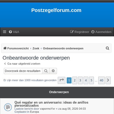
Postzegelforum.com
V&A
Registreer
Aanmelden
Z
Forumoverzicht
Zoek
Onbeantwoorde onderwerpen
o
Onbeantwoorde onderwerpen
e
Ga naar uitgebreid zoeken
k
Zoek
Uitgebreid zoeken
Pagina
1
2
1
van
3
40
4
5
40
V
Er zijn meer dan 1000 resultaten gevonden
…
Onderwerpen
Qué regalar en un aniversario: ideas de anillos
personalizados
Laatste bericht door
vapormoYxr
«
za aug 08, 2026 04:03
Geplaatst in
Europa