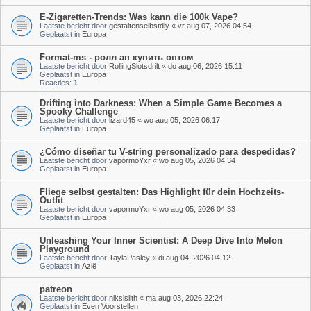
E-Zigaretten-Trends: Was kann die 100k Vape?
Laatste bericht door
gestaltenselbstdiy
«
vr aug 07, 2026 04:54
Geplaatst in
Europa
Format-ms - ролл ап купить оптом
Laatste bericht door
RollingSlotsdrilt
«
do aug 06, 2026 15:11
Geplaatst in
Europa
Reacties:
1
Drifting into Darkness: When a Simple Game Becomes a
Spooky Challenge
Laatste bericht door
lizard45
«
wo aug 05, 2026 06:17
Geplaatst in
Europa
¿Cómo diseñar tu V-string personalizado para despedidas?
Laatste bericht door
vapormoYxr
«
wo aug 05, 2026 04:34
Geplaatst in
Europa
Fliege selbst gestalten: Das Highlight für dein Hochzeits-
Outfit
Laatste bericht door
vapormoYxr
«
wo aug 05, 2026 04:33
Geplaatst in
Europa
Unleashing Your Inner Scientist: A Deep Dive Into Melon
Playground
Laatste bericht door
TaylaPasley
«
di aug 04, 2026 04:12
Geplaatst in
Azië
patreon
Laatste bericht door
niksislith
«
ma aug 03, 2026 22:24
Geplaatst in
Even Voorstellen