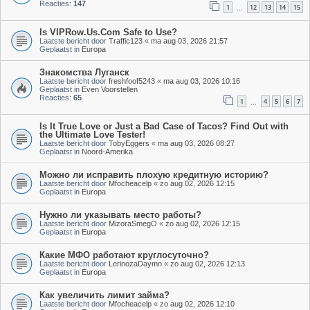
Reacties:
147
1
12
13
14
15
…
Is VIPRow.Us.Com Safe to Use?
Laatste bericht door
Traffic123
«
ma aug 03, 2026 21:57
Geplaatst in
Europa
Знакомства Луганск
Laatste bericht door
freshfoof5243
«
ma aug 03, 2026 10:16
Geplaatst in
Even Voorstellen
Reacties:
65
1
4
5
6
7
…
Is It True Love or Just a Bad Case of Tacos? Find Out with
the Ultimate Love Tester!
Laatste bericht door
TobyEggers
«
ma aug 03, 2026 08:27
Geplaatst in
Noord-Amerika
Можно ли исправить плохую кредитную историю?
Laatste bericht door
Mfocheacelp
«
zo aug 02, 2026 12:15
Geplaatst in
Europa
Нужно ли указывать место работы?
Laatste bericht door
MizoraSmegO
«
zo aug 02, 2026 12:15
Geplaatst in
Europa
Какие МФО работают круглосуточно?
Laatste bericht door
LerinozaDaymn
«
zo aug 02, 2026 12:13
Geplaatst in
Europa
Как увеличить лимит займа?
Laatste bericht door
Mfocheacelp
«
zo aug 02, 2026 12:10