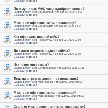
Geplaatst in
Europa
Почему новые МФО чаще одобряют заявки?
Laatste bericht door
Bigrecalindup
«
zo aug 02, 2026 12:07
Geplaatst in
Europa
Можно ли оформить займ пенсионеру?
Laatste bericht door
Casvirtaviott
«
zo aug 02, 2026 12:04
Geplaatst in
Europa
Как оформить первый займ?
Laatste bericht door
Flocasovew
«
zo aug 02, 2026 12:03
Geplaatst in
Europa
До какого возраста выдают займы?
Laatste bericht door
Flocasovew
«
zo aug 02, 2026 12:02
Geplaatst in
Europa
Что такое микрозайм?
Laatste bericht door
Cavirosaestam
«
zo aug 02, 2026 11:58
Geplaatst in
Europa
Есть ли штраф за досрочное погашение?
Laatste bericht door
Mfocheacelp
«
zo aug 02, 2026 03:42
Geplaatst in
Europa
Можно ли оформить займ пенсионеру?
Laatste bericht door
MizoraSmegO
«
zo aug 02, 2026 03:42
Geplaatst in
Europa
Сколько можно переплатить по микрозайму?