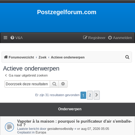
Postzegelforum.com
V&A
Registreer
Aanmelden
Z
Forumoverzicht
Zoek
Actieve onderwerpen
o
Actieve onderwerpen
e
Ga naar uitgebreid zoeken
k
Zoek
Uitgebreid zoeken
1
2
Volgende
Er zijn 31 resultaten gevonden
Onderwerpen
Vapoter à la maison : pourquoi le purificateur d'air s'emballe-
t-il ?
Laatste bericht door
gestaltenselbstdiy
«
vr aug 07, 2026 05:05
Geplaatst in
Europa