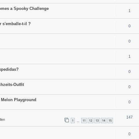
comes a Spooky Challenge
1
 s'emballe-t-il ?
0
0
1
espedidas?
0
hzeits-Outfit
0
to Melon Playground
0
147
llen
1
11
12
13
14
15
…
0