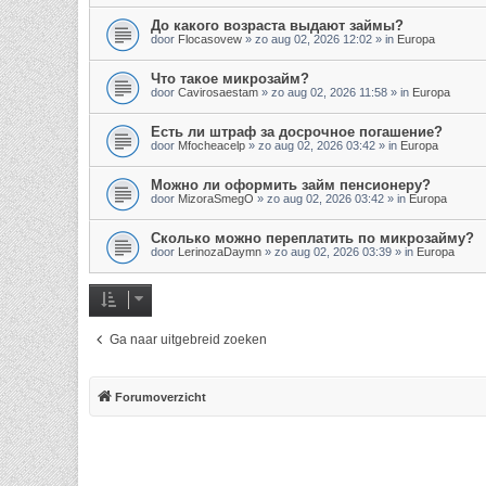
До какого возраста выдают займы?
door
Flocasovew
»
zo aug 02, 2026 12:02
» in
Europa
Что такое микрозайм?
door
Cavirosaestam
»
zo aug 02, 2026 11:58
» in
Europa
Есть ли штраф за досрочное погашение?
door
Mfocheacelp
»
zo aug 02, 2026 03:42
» in
Europa
Можно ли оформить займ пенсионеру?
door
MizoraSmegO
»
zo aug 02, 2026 03:42
» in
Europa
Сколько можно переплатить по микрозайму?
door
LerinozaDaymn
»
zo aug 02, 2026 03:39
» in
Europa
Ga naar uitgebreid zoeken
Forumoverzicht