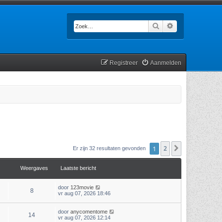
Zoek
Uitgebreid zoek
Registreer
Aanmelden
1
2
Volgende
Er zijn 32 resultaten gevonden
Weergaves
Laatste bericht
door
123movie
8
vr aug 07, 2026 18:46
door
anycomentome
14
vr aug 07, 2026 12:14