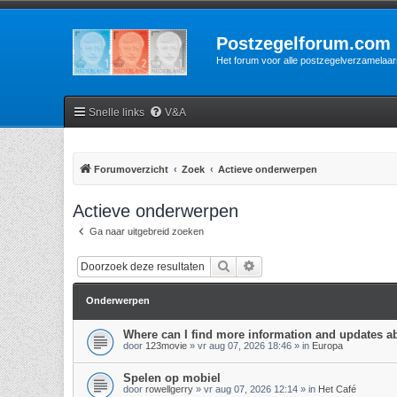
Postzegelforum.com
Het forum voor alle postzegelverzamelaar
Snelle links
V&A
Forumoverzicht
Zoek
Actieve onderwerpen
Actieve onderwerpen
Ga naar uitgebreid zoeken
Zoek
Uitgebreid zoeken
Onderwerpen
Where can I find more information and updates a
door
123movie
»
vr aug 07, 2026 18:46
» in
Europa
Spelen op mobiel
door
rowellgerry
»
vr aug 07, 2026 12:14
» in
Het Café