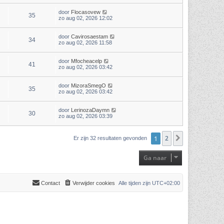
door
Flocasovew
35
zo aug 02, 2026 12:02
door
Cavirosaestam
34
zo aug 02, 2026 11:58
door
Mfocheacelp
41
zo aug 02, 2026 03:42
door
MizoraSmegO
35
zo aug 02, 2026 03:42
door
LerinozaDaymn
30
zo aug 02, 2026 03:39
1
2
Volgende
Er zijn 32 resultaten gevonden
Ga naar
Contact
Verwijder cookies
Alle tijden zijn
UTC+02:00