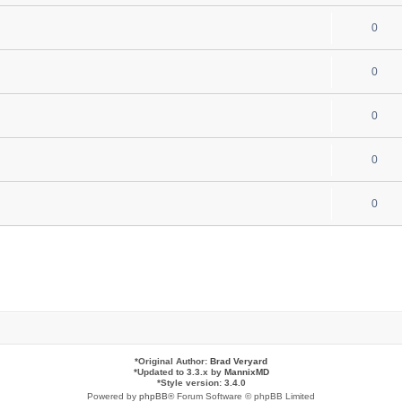
0
0
0
0
0
*
Original Author:
Brad Veryard
*
Updated to 3.3.x by
MannixMD
*
Style version: 3.4.0
Powered by
phpBB
® Forum Software © phpBB Limited