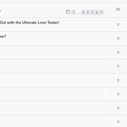
65
n
1
3
4
5
6
7
…
Out with the Ultimate Love Tester!
0
ию?
0
0
0
0
0
0
0