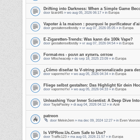
Drifting into Darkness: When a Simple Game Be
door
lizard45
»
wo aug 05, 2026 06:17
» in
Europa
Vapoter à la maison : pourquoi le purificateur d'air
door
gestaltenselbstdiy
»
vr aug 07, 2026 05:05
» in
Europa
E-Zigaretten-Trends: Was kann die 100k Vape?
door
gestaltenselbstdiy
»
vr aug 07, 2026 04:54
» in
Europa
Format-ms - ролл ап купить оптом
door
Mfocheacelp
»
do sep 18, 2025 23:09
» in
Europa
¿Cómo diseñar tu V-string personalizado para d
door
vapormoYxr
»
wo aug 05, 2026 04:34
» in
Europa
Fliege selbst gestalten: Das Highlight für dein Hoc
door
vapormoYxr
»
wo aug 05, 2026 04:33
» in
Europa
Unleashing Your Inner Scientist: A Deep Dive In
door
TaylaPasley
»
di aug 04, 2026 04:12
» in
Azië
patreon
door
MelvinJem
»
ma dec 09, 2024 12:27
» in
Even Voorste
Is VIPRow.Us.Com Safe to Use?
door
Traffic123
»
ma aug 03, 2026 21:57
» in
Europa