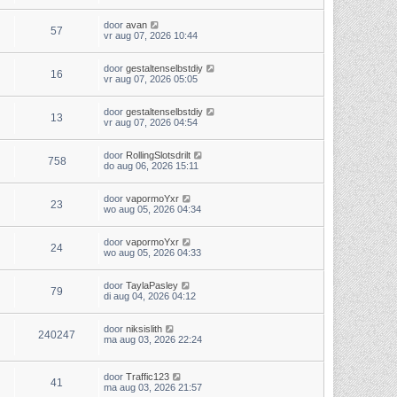
door
avan
57
vr aug 07, 2026 10:44
door
gestaltenselbstdiy
16
vr aug 07, 2026 05:05
door
gestaltenselbstdiy
13
vr aug 07, 2026 04:54
door
RollingSlotsdrilt
758
do aug 06, 2026 15:11
door
vapormoYxr
23
wo aug 05, 2026 04:34
door
vapormoYxr
24
wo aug 05, 2026 04:33
door
TaylaPasley
79
di aug 04, 2026 04:12
door
niksislith
240247
ma aug 03, 2026 22:24
door
Traffic123
41
ma aug 03, 2026 21:57