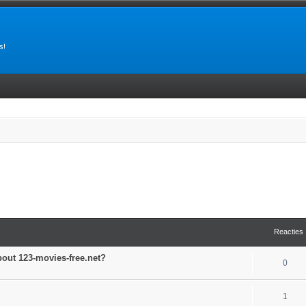
s!
Reacties
bout 123-movies-free.net?
0
1