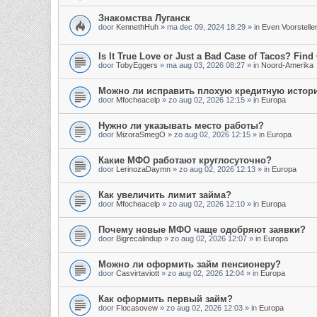
Знакомства Луганск
door
KennethHuh
»
ma dec 09, 2024 18:29
» in
Even Voorstelle
Is It True Love or Just a Bad Case of Tacos? Find 
door
TobyEggers
»
ma aug 03, 2026 08:27
» in
Noord-Amerika
Можно ли исправить плохую кредитную истор
door
Mfocheacelp
»
zo aug 02, 2026 12:15
» in
Europa
Нужно ли указывать место работы?
door
MizoraSmegO
»
zo aug 02, 2026 12:15
» in
Europa
Какие МФО работают круглосуточно?
door
LerinozaDaymn
»
zo aug 02, 2026 12:13
» in
Europa
Как увеличить лимит займа?
door
Mfocheacelp
»
zo aug 02, 2026 12:10
» in
Europa
Почему новые МФО чаще одобряют заявки?
door
Bigrecalindup
»
zo aug 02, 2026 12:07
» in
Europa
Можно ли оформить займ пенсионеру?
door
Casvirtaviott
»
zo aug 02, 2026 12:04
» in
Europa
Как оформить первый займ?
door
Flocasovew
»
zo aug 02, 2026 12:03
» in
Europa