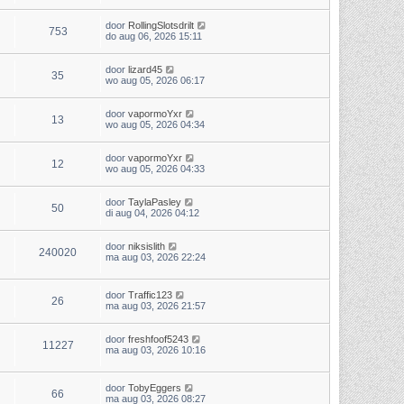
door
RollingSlotsdrilt
753
do aug 06, 2026 15:11
door
lizard45
35
wo aug 05, 2026 06:17
door
vapormoYxr
13
wo aug 05, 2026 04:34
door
vapormoYxr
12
wo aug 05, 2026 04:33
door
TaylaPasley
50
di aug 04, 2026 04:12
door
niksislith
240020
ma aug 03, 2026 22:24
door
Traffic123
26
ma aug 03, 2026 21:57
door
freshfoof5243
11227
ma aug 03, 2026 10:16
door
TobyEggers
66
ma aug 03, 2026 08:27