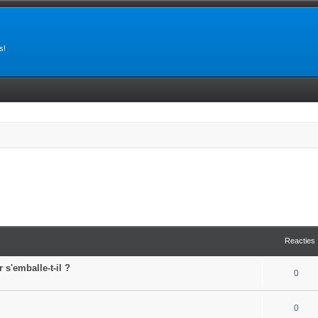
s!
Reacties
 s'emballe-t-il ?
0
0