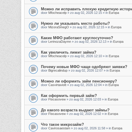
Можно ли исправить плохую кредитную истор
door
Mfocheacelp
»
zo aug 02, 2026 12:15
» in
Europa
Нужно ли указывать место работы?
door
MizoraSmegO
»
zo aug 02, 2026 12:15
» in
Europa
Какие МФО работают круглосуточно?
door
LerinozaDaymn
»
zo aug 02, 2026 12:13
» in
Europa
Как увеличить лимит займа?
door
Mfocheacelp
»
zo aug 02, 2026 12:10
» in
Europa
Почему новые МФО чаще одобряют заявки?
door
Bigrecalindup
»
zo aug 02, 2026 12:07
» in
Europa
Можно ли оформить займ пенсионеру?
door
Casvirtaviott
»
zo aug 02, 2026 12:04
» in
Europa
Как оформить первый займ?
door
Flocasovew
»
zo aug 02, 2026 12:03
» in
Europa
До какого возраста выдают займы?
door
Flocasovew
»
zo aug 02, 2026 12:02
» in
Europa
Что такое микрозайм?
door
Cavirosaestam
»
zo aug 02, 2026 11:58
» in
Europa