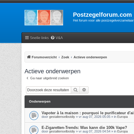
Postzegelforum.com
Het forum voor alle postzegelverzamelaar
Snelle links
V&A
Forumoverzicht
Zoek
Actieve onderwerpen
Actieve onderwerpen
Ga naar uitgebreid zoeken
Zoek
Uitgebreid zoeken
Onderwerpen
Vapoter à la maison : pourquoi le purificateur d'air
door
gestaltenselbstdiy
»
vr aug 07, 2026 05:05
» in
Europa
E-Zigaretten-Trends: Was kann die 100k Vape?
door
gestaltenselbstdiy
»
vr aug 07, 2026 04:54
» in
Europa