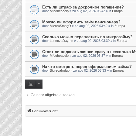
Есть ли штраф за досрочное погашение?
door
Mfocheacelp
»
zo aug 02, 2026 03:42
» in
Europa
Можно ли оформить займ пенсионеру?
door
MizoraSmegO
»
zo aug 02, 2026 03:42
» in
Europa
Сколько можно переплатить по микрозайму?
door
LerinozaDaymn
»
zo aug 02, 2026 03:39
» in
Europa
Стоит ли подавать заявки сразу в несколько 
door
Mfocheacelp
»
zo aug 02, 2026 03:37
» in
Europa
На что смотреть перед оформлением займа?
door
Bigrecalindup
»
zo aug 02, 2026 03:33
» in
Europa
Ga naar uitgebreid zoeken
Forumoverzicht