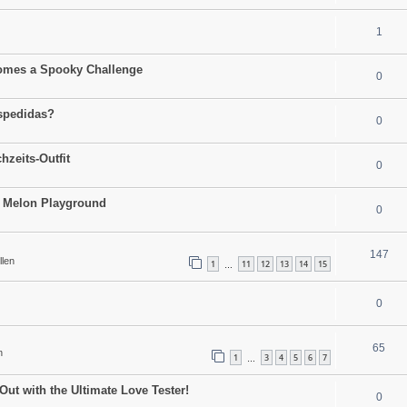
1
comes a Spooky Challenge
0
espedidas?
0
hzeits-Outfit
0
to Melon Playground
0
147
llen
1
11
12
13
14
15
…
0
65
n
1
3
4
5
6
7
…
Out with the Ultimate Love Tester!
0