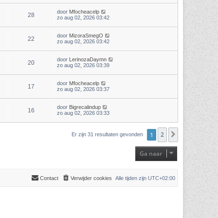
door
Mfocheacelp
28
zo aug 02, 2026 03:42
door
MizoraSmegO
22
zo aug 02, 2026 03:42
door
LerinozaDaymn
20
zo aug 02, 2026 03:39
door
Mfocheacelp
17
zo aug 02, 2026 03:37
door
Bigrecalindup
16
zo aug 02, 2026 03:33
1
2
Volgende
Er zijn 31 resultaten gevonden
Ga naar
Contact
Verwijder cookies
Alle tijden zijn
UTC+02:00