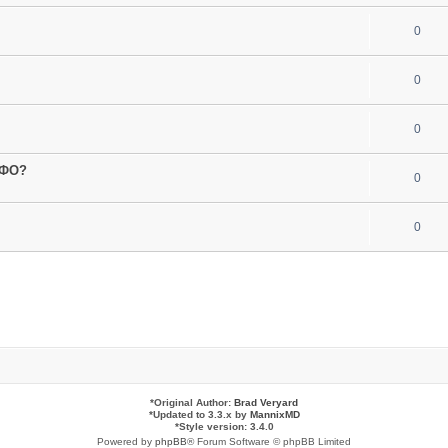
0
0
0
МФО?
0
0
*
Original Author:
Brad Veryard
*
Updated to 3.3.x by
MannixMD
*
Style version: 3.4.0
Powered by
phpBB
® Forum Software © phpBB Limited