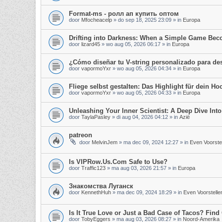
Format-ms - ролл ап купить оптом
door
Mfocheacelp
»
do sep 18, 2025 23:09
» in
Europa
Drifting into Darkness: When a Simple Game Be
door
lizard45
»
wo aug 05, 2026 06:17
» in
Europa
¿Cómo diseñar tu V-string personalizado para d
door
vapormoYxr
»
wo aug 05, 2026 04:34
» in
Europa
Fliege selbst gestalten: Das Highlight für dein Hoc
door
vapormoYxr
»
wo aug 05, 2026 04:33
» in
Europa
Unleashing Your Inner Scientist: A Deep Dive In
door
TaylaPasley
»
di aug 04, 2026 04:12
» in
Azië
patreon
door
MelvinJem
»
ma dec 09, 2024 12:27
» in
Even Voorste
Is VIPRow.Us.Com Safe to Use?
door
Traffic123
»
ma aug 03, 2026 21:57
» in
Europa
Знакомства Луганск
door
KennethHuh
»
ma dec 09, 2024 18:29
» in
Even Voorstelle
Is It True Love or Just a Bad Case of Tacos? Find 
door
TobyEggers
»
ma aug 03, 2026 08:27
» in
Noord-Amerika