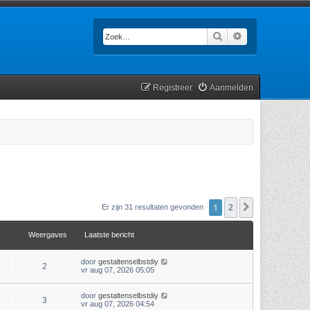
Zoek
Uitgebreid zoek
Registreer
Aanmelden
1
2
Volgende
Er zijn 31 resultaten gevonden
Weergaves
Laatste bericht
door
gestaltenselbstdiy
2
vr aug 07, 2026 05:05
door
gestaltenselbstdiy
3
vr aug 07, 2026 04:54