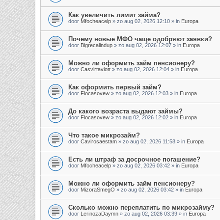
Как увеличить лимит займа?
door
Mfocheacelp
»
zo aug 02, 2026 12:10
» in
Europa
Почему новые МФО чаще одобряют заявки?
door
Bigrecalindup
»
zo aug 02, 2026 12:07
» in
Europa
Можно ли оформить займ пенсионеру?
door
Casvirtaviott
»
zo aug 02, 2026 12:04
» in
Europa
Как оформить первый займ?
door
Flocasovew
»
zo aug 02, 2026 12:03
» in
Europa
До какого возраста выдают займы?
door
Flocasovew
»
zo aug 02, 2026 12:02
» in
Europa
Что такое микрозайм?
door
Cavirosaestam
»
zo aug 02, 2026 11:58
» in
Europa
Есть ли штраф за досрочное погашение?
door
Mfocheacelp
»
zo aug 02, 2026 03:42
» in
Europa
Можно ли оформить займ пенсионеру?
door
MizoraSmegO
»
zo aug 02, 2026 03:42
» in
Europa
Сколько можно переплатить по микрозайму?
door
LerinozaDaymn
»
zo aug 02, 2026 03:39
» in
Europa