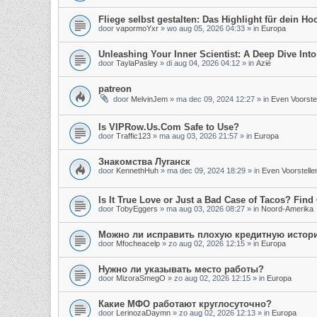
Fliege selbst gestalten: Das Highlight für dein Hoc
door
vapormoYxr
»
wo aug 05, 2026 04:33
» in
Europa
Unleashing Your Inner Scientist: A Deep Dive In
door
TaylaPasley
»
di aug 04, 2026 04:12
» in
Azië
patreon
door
MelvinJem
»
ma dec 09, 2024 12:27
» in
Even Voorste
Is VIPRow.Us.Com Safe to Use?
door
Traffic123
»
ma aug 03, 2026 21:57
» in
Europa
Знакомства Луганск
door
KennethHuh
»
ma dec 09, 2024 18:29
» in
Even Voorstelle
Is It True Love or Just a Bad Case of Tacos? Find 
door
TobyEggers
»
ma aug 03, 2026 08:27
» in
Noord-Amerika
Можно ли исправить плохую кредитную истор
door
Mfocheacelp
»
zo aug 02, 2026 12:15
» in
Europa
Нужно ли указывать место работы?
door
MizoraSmegO
»
zo aug 02, 2026 12:15
» in
Europa
Какие МФО работают круглосуточно?
door
LerinozaDaymn
»
zo aug 02, 2026 12:13
» in
Europa