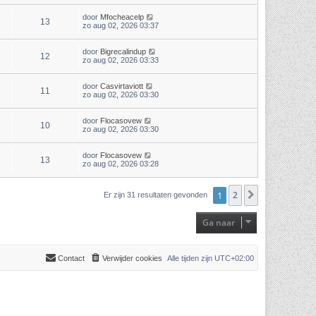
door
Mfocheacelp
13
zo aug 02, 2026 03:37
door
Bigrecalindup
12
zo aug 02, 2026 03:33
door
Casvirtaviott
11
zo aug 02, 2026 03:30
door
Flocasovew
10
zo aug 02, 2026 03:30
door
Flocasovew
13
zo aug 02, 2026 03:28
1
2
Volgende
Er zijn 31 resultaten gevonden
Ga naar
Contact
Verwijder cookies
Alle tijden zijn
UTC+02:00