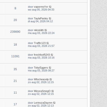
door
vapormoYxr
8
wo aug 05, 2026 04:33
door
TaylaPasley
20
di aug 04, 2026 04:12
door
niksislith
239890
ma aug 03, 2026 22:24
door
Traffic123
18
ma aug 03, 2026 21:57
door
freshfoof5243
11091
ma aug 03, 2026 10:16
door
TobyEggers
35
ma aug 03, 2026 08:27
door
Mfocheacelp
21
zo aug 02, 2026 12:15
door
MizoraSmegO
11
zo aug 02, 2026 12:15
door
LerinozaDaymn
17
zo aug 02, 2026 12:13