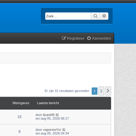
Zoek
Uitgebreid zoek
Registreer
Aanmelden
1
2
Volgende
Er zijn 31 resultaten gevonden
Weergaves
Laatste bericht
door
lizard45
18
wo aug 05, 2026 06:17
door
vapormoYxr
8
wo aug 05, 2026 04:34