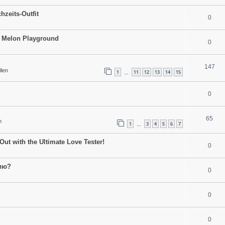
hzeits-Outfit
0
to Melon Playground
0
147
llen
1
11
12
13
14
15
…
0
65
n
1
3
4
5
6
7
…
Out with the Ultimate Love Tester!
0
ию?
0
0
0