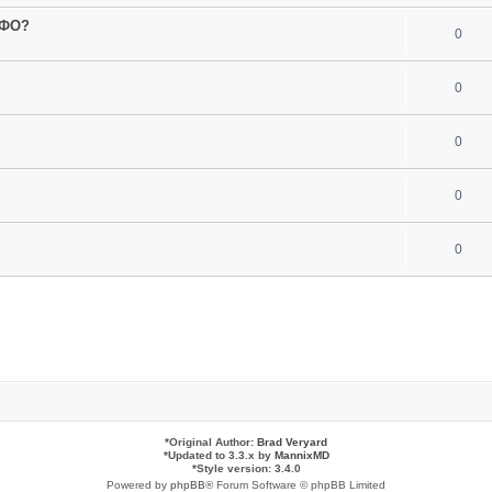
МФО?
0
0
0
0
0
*
Original Author:
Brad Veryard
*
Updated to 3.3.x by
MannixMD
*
Style version: 3.4.0
Powered by
phpBB
® Forum Software © phpBB Limited