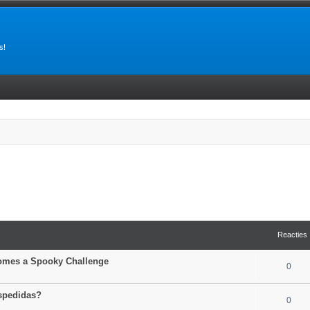
s!
Reacties
comes a Spooky Challenge
0
espedidas?
0