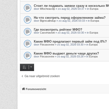
Стоит ли подавать заявки сразу в несколько 
door
Mfocheacelp
»
zo aug 02, 2026 03:37
» in
Europa
На что смотреть перед оформлением займа?
door
Bigrecalindup
»
zo aug 02, 2026 03:33
» in
Europa
Где посмотреть рейтинг МФО?
door
Casvirtaviott
»
zo aug 02, 2026 03:30
» in
Europa
Какие МФО предлагают первый займ под 0%?
door
Flocasovew
»
zo aug 02, 2026 03:30
» in
Europa
Какие МФО выдают деньги чаще других?
door
Flocasovew
»
zo aug 02, 2026 03:28
» in
Europa
Ga naar uitgebreid zoeken
Forumoverzicht