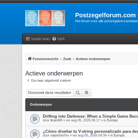
Postzegelforum.com
Het forum voor alle postzegelverzamelaar
Snelle links
V&A
Forumoverzicht
Zoek
Actieve onderwerpen
Actieve onderwerpen
Ga naar uitgebreid zoeken
Zoek
Uitgebreid zoeken
Onderwerpen
Drifting into Darkness: When a Simple Game Be
door
lizard45
»
wo aug 05, 2026 06:17
» in
Europa
¿Cómo diseñar tu V-string personalizado para d
door
vapormoYxr
»
wo aug 05, 2026 04:34
» in
Europa