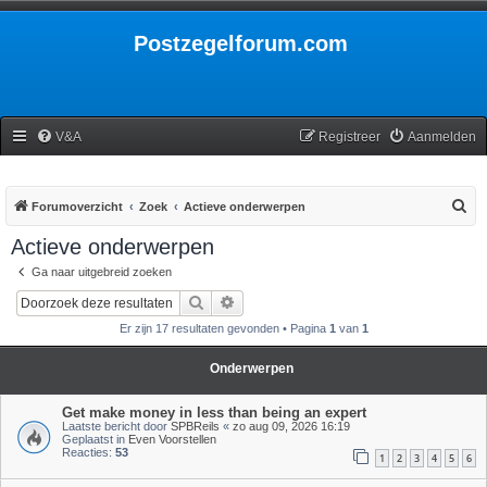
Postzegelforum.com
V&A
Registreer
Aanmelden
Z
Forumoverzicht
Zoek
Actieve onderwerpen
o
Actieve onderwerpen
e
Ga naar uitgebreid zoeken
k
Zoek
Uitgebreid zoeken
Er zijn 17 resultaten gevonden • Pagina
1
van
1
Onderwerpen
Get make money in less than being an expert
Laatste bericht door
SPBReils
«
zo aug 09, 2026 16:19
Geplaatst in
Even Voorstellen
Reacties:
53
1
2
3
4
5
6