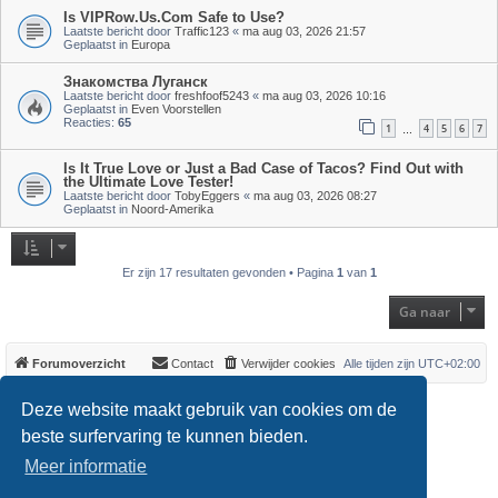
Is VIPRow.Us.Com Safe to Use?
Laatste bericht door
Traffic123
«
ma aug 03, 2026 21:57
Geplaatst in
Europa
Знакомства Луганск
Laatste bericht door
freshfoof5243
«
ma aug 03, 2026 10:16
Geplaatst in
Even Voorstellen
Reacties:
65
1
4
5
6
7
…
Is It True Love or Just a Bad Case of Tacos? Find Out with
the Ultimate Love Tester!
Laatste bericht door
TobyEggers
«
ma aug 03, 2026 08:27
Geplaatst in
Noord-Amerika
Er zijn 17 resultaten gevonden • Pagina
1
van
1
Ga naar
Forumoverzicht
Contact
Verwijder cookies
Alle tijden zijn
UTC+02:00
*
Original Author:
Brad Veryard
Deze website maakt gebruik van cookies om de
*
Updated to 3.3.x by
MannixMD
*
Style version: 3.4.0
beste surfervaring te kunnen bieden.
Powered by
phpBB
® Forum Software © phpBB Limited
Meer informatie
Nederlandse vertaling door
phpBB.nl
.
Privacy
|
Gebruikersvoorwaarden