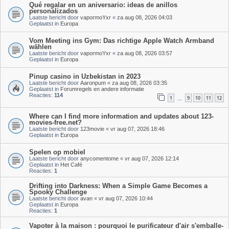
Qué regalar en un aniversario: ideas de anillos
personalizados
Laatste bericht door
vapormoYxr
«
za aug 08, 2026 04:03
Geplaatst in
Europa
Vom Meeting ins Gym: Das richtige Apple Watch Armband
wählen
Laatste bericht door
vapormoYxr
«
za aug 08, 2026 03:57
Geplaatst in
Europa
Pinup casino in Uzbekistan in 2023
Laatste bericht door
Aaronpum
«
za aug 08, 2026 03:35
Geplaatst in
Forumregels en andere informatie
Reacties:
114
1
9
10
11
12
…
Where can I find more information and updates about 123-
movies-free.net?
Laatste bericht door
123movie
«
vr aug 07, 2026 18:46
Geplaatst in
Europa
Spelen op mobiel
Laatste bericht door
anycomentome
«
vr aug 07, 2026 12:14
Geplaatst in
Het Café
Reacties:
1
Drifting into Darkness: When a Simple Game Becomes a
Spooky Challenge
Laatste bericht door
avan
«
vr aug 07, 2026 10:44
Geplaatst in
Europa
Reacties:
1
Vapoter à la maison : pourquoi le purificateur d'air s'emballe-