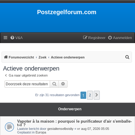
Postzegelforum.com
V&A
Registreer
Aanmelden
Z
Forumoverzicht
Zoek
Actieve onderwerpen
o
Actieve onderwerpen
e
Ga naar uitgebreid zoeken
k
Zoek
Uitgebreid zoeken
1
2
Volgende
Er zijn 31 resultaten gevonden
Onderwerpen
Vapoter à la maison : pourquoi le purificateur d'air s'emballe-
t-il ?
Laatste bericht door
gestaltenselbstdiy
«
vr aug 07, 2026 05:05
Geplaatst in
Europa