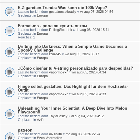
E-Zigaretten-Trends: Was kann die 100k Vape?
Laatste bericht door
gestaltenselbstdiy
«
vr aug 07, 2026 04:54
Geplaatst in
Europa
Format-ms - ролл ап купить оптом
Laatste bericht door
RollingSlotsdrilt
«
do aug 06, 2026 15:11
Geplaatst in
Europa
Reacties:
1
Drifting into Darkness: When a Simple Game Becomes a
Spooky Challenge
Laatste bericht door
lizard45
«
wo aug 05, 2026 06:17
Geplaatst in
Europa
¿Cómo diseñar tu V-string personalizado para despedidas?
Laatste bericht door
vapormoYxr
«
wo aug 05, 2026 04:34
Geplaatst in
Europa
Fliege selbst gestalten: Das Highlight für dein Hochzeits-
Outfit
Laatste bericht door
vapormoYxr
«
wo aug 05, 2026 04:33
Geplaatst in
Europa
Unleashing Your Inner Scientist: A Deep Dive Into Melon
Playground
Laatste bericht door
TaylaPasley
«
di aug 04, 2026 04:12
Geplaatst in
Azië
patreon
Laatste bericht door
niksislith
«
ma aug 03, 2026 22:24
Geplaatst in
Even Voorstellen