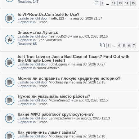
Reacties:
147
1
12
13
14
15
…
Is VIPRow.Us.Com Safe to Use?
Laatste bericht door
Traffic123
«
ma aug 03, 2026 21:57
Geplaatst in
Europa
Знакомства Луганск
Laatste bericht door
freshfoof5243
«
ma aug 03, 2026 10:16
Geplaatst in
Even Voorstellen
Reacties:
65
1
4
5
6
7
…
Is It True Love or Just a Bad Case of Tacos? Find Out with
the Ultimate Love Tester!
Laatste bericht door
TobyEggers
«
ma aug 03, 2026 08:27
Geplaatst in
Noord-Amerika
Можно ли исправить плохую кредитную историю?
Laatste bericht door
Mfocheacelp
«
zo aug 02, 2026 12:15
Geplaatst in
Europa
Нужно ли указывать место работы?
Laatste bericht door
MizoraSmegO
«
zo aug 02, 2026 12:15
Geplaatst in
Europa
Какие МФО работают круглосуточно?
Laatste bericht door
LerinozaDaymn
«
zo aug 02, 2026 12:13
Geplaatst in
Europa
Как увеличить лимит займа?
Laatste bericht door
Mfocheacelp
«
zo aug 02, 2026 12:10