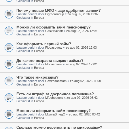
Geplaatst in
Europa
Почему новые МФО чаще одобряют заявки?
Laatste bericht door
Bigrecalindup
«
zo aug 02, 2026 12:07
Geplaatst in
Europa
Можно ли оформить займ пенсионеру?
Laatste bericht door
Casvirtaviott
«
zo aug 02, 2026 12:04
Geplaatst in
Europa
Как оформить первый займ?
Laatste bericht door
Flocasovew
«
zo aug 02, 2026 12:03
Geplaatst in
Europa
До какого возраста выдают займы?
Laatste bericht door
Flocasovew
«
zo aug 02, 2026 12:02
Geplaatst in
Europa
Что такое микрозайм?
Laatste bericht door
Cavirosaestam
«
zo aug 02, 2026 11:58
Geplaatst in
Europa
Есть ли штраф за досрочное погашение?
Laatste bericht door
Mfocheacelp
«
zo aug 02, 2026 03:42
Geplaatst in
Europa
Можно ли оформить займ пенсионеру?
Laatste bericht door
MizoraSmegO
«
zo aug 02, 2026 03:42
Geplaatst in
Europa
Сколько можно переплатить по микрозайму?