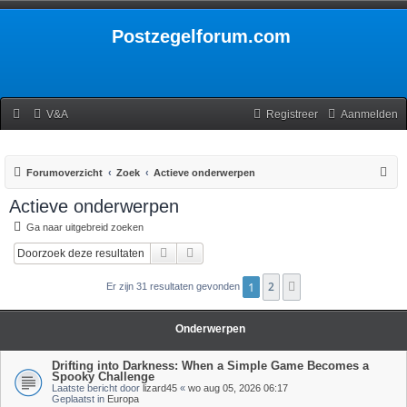
Postzegelforum.com
V&A
Registreer
Aanmelden
Z
Forumoverzicht
Zoek
Actieve onderwerpen
o
Actieve onderwerpen
e
Ga naar uitgebreid zoeken
k
Zoek
Uitgebreid zoeken
1
2
Volgende
Er zijn 31 resultaten gevonden
Onderwerpen
Drifting into Darkness: When a Simple Game Becomes a
Spooky Challenge
Laatste bericht door
lizard45
«
wo aug 05, 2026 06:17
Geplaatst in
Europa