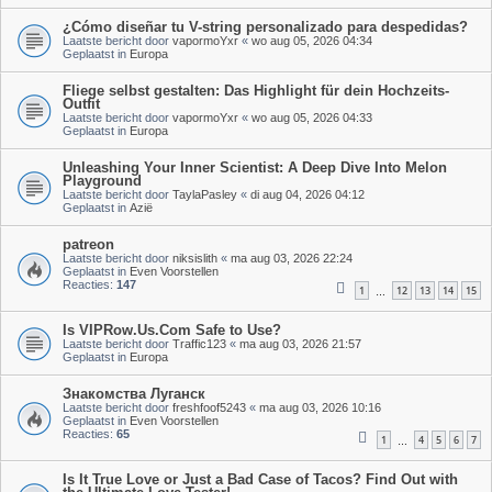
¿Cómo diseñar tu V-string personalizado para despedidas?
Laatste bericht door
vapormoYxr
«
wo aug 05, 2026 04:34
Geplaatst in
Europa
Fliege selbst gestalten: Das Highlight für dein Hochzeits-
Outfit
Laatste bericht door
vapormoYxr
«
wo aug 05, 2026 04:33
Geplaatst in
Europa
Unleashing Your Inner Scientist: A Deep Dive Into Melon
Playground
Laatste bericht door
TaylaPasley
«
di aug 04, 2026 04:12
Geplaatst in
Azië
patreon
Laatste bericht door
niksislith
«
ma aug 03, 2026 22:24
Geplaatst in
Even Voorstellen
Reacties:
147
1
12
13
14
15
…
Is VIPRow.Us.Com Safe to Use?
Laatste bericht door
Traffic123
«
ma aug 03, 2026 21:57
Geplaatst in
Europa
Знакомства Луганск
Laatste bericht door
freshfoof5243
«
ma aug 03, 2026 10:16
Geplaatst in
Even Voorstellen
Reacties:
65
1
4
5
6
7
…
Is It True Love or Just a Bad Case of Tacos? Find Out with