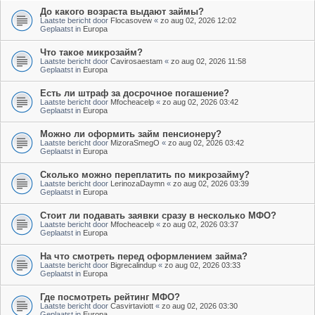
До какого возраста выдают займы?
Laatste bericht door
Flocasovew
«
zo aug 02, 2026 12:02
Geplaatst in
Europa
Что такое микрозайм?
Laatste bericht door
Cavirosaestam
«
zo aug 02, 2026 11:58
Geplaatst in
Europa
Есть ли штраф за досрочное погашение?
Laatste bericht door
Mfocheacelp
«
zo aug 02, 2026 03:42
Geplaatst in
Europa
Можно ли оформить займ пенсионеру?
Laatste bericht door
MizoraSmegO
«
zo aug 02, 2026 03:42
Geplaatst in
Europa
Сколько можно переплатить по микрозайму?
Laatste bericht door
LerinozaDaymn
«
zo aug 02, 2026 03:39
Geplaatst in
Europa
Стоит ли подавать заявки сразу в несколько МФО?
Laatste bericht door
Mfocheacelp
«
zo aug 02, 2026 03:37
Geplaatst in
Europa
На что смотреть перед оформлением займа?
Laatste bericht door
Bigrecalindup
«
zo aug 02, 2026 03:33
Geplaatst in
Europa
Где посмотреть рейтинг МФО?
Laatste bericht door
Casvirtaviott
«
zo aug 02, 2026 03:30
Geplaatst in
Europa