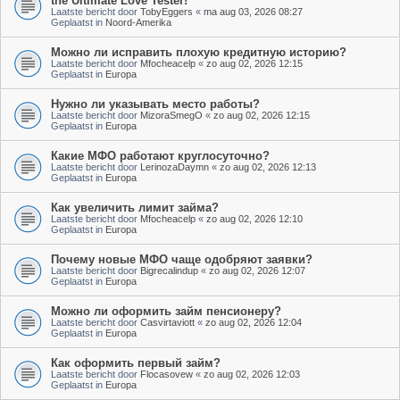
the Ultimate Love Tester!
Laatste bericht door
TobyEggers
«
ma aug 03, 2026 08:27
Geplaatst in
Noord-Amerika
Можно ли исправить плохую кредитную историю?
Laatste bericht door
Mfocheacelp
«
zo aug 02, 2026 12:15
Geplaatst in
Europa
Нужно ли указывать место работы?
Laatste bericht door
MizoraSmegO
«
zo aug 02, 2026 12:15
Geplaatst in
Europa
Какие МФО работают круглосуточно?
Laatste bericht door
LerinozaDaymn
«
zo aug 02, 2026 12:13
Geplaatst in
Europa
Как увеличить лимит займа?
Laatste bericht door
Mfocheacelp
«
zo aug 02, 2026 12:10
Geplaatst in
Europa
Почему новые МФО чаще одобряют заявки?
Laatste bericht door
Bigrecalindup
«
zo aug 02, 2026 12:07
Geplaatst in
Europa
Можно ли оформить займ пенсионеру?
Laatste bericht door
Casvirtaviott
«
zo aug 02, 2026 12:04
Geplaatst in
Europa
Как оформить первый займ?
Laatste bericht door
Flocasovew
«
zo aug 02, 2026 12:03
Geplaatst in
Europa