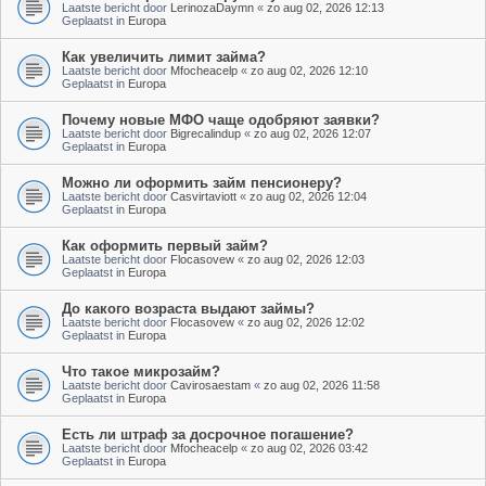
Laatste bericht door
LerinozaDaymn
«
zo aug 02, 2026 12:13
Geplaatst in
Europa
Как увеличить лимит займа?
Laatste bericht door
Mfocheacelp
«
zo aug 02, 2026 12:10
Geplaatst in
Europa
Почему новые МФО чаще одобряют заявки?
Laatste bericht door
Bigrecalindup
«
zo aug 02, 2026 12:07
Geplaatst in
Europa
Можно ли оформить займ пенсионеру?
Laatste bericht door
Casvirtaviott
«
zo aug 02, 2026 12:04
Geplaatst in
Europa
Как оформить первый займ?
Laatste bericht door
Flocasovew
«
zo aug 02, 2026 12:03
Geplaatst in
Europa
До какого возраста выдают займы?
Laatste bericht door
Flocasovew
«
zo aug 02, 2026 12:02
Geplaatst in
Europa
Что такое микрозайм?
Laatste bericht door
Cavirosaestam
«
zo aug 02, 2026 11:58
Geplaatst in
Europa
Есть ли штраф за досрочное погашение?
Laatste bericht door
Mfocheacelp
«
zo aug 02, 2026 03:42
Geplaatst in
Europa