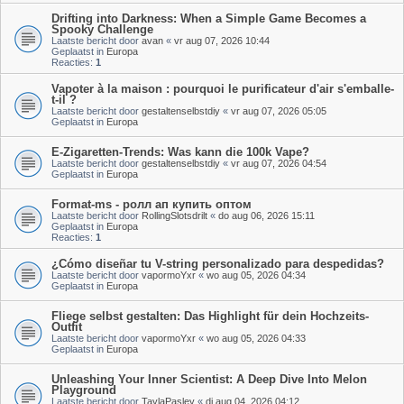
Drifting into Darkness: When a Simple Game Becomes a
Spooky Challenge
Laatste bericht door
avan
«
vr aug 07, 2026 10:44
Geplaatst in
Europa
Reacties:
1
Vapoter à la maison : pourquoi le purificateur d'air s'emballe-
t-il ?
Laatste bericht door
gestaltenselbstdiy
«
vr aug 07, 2026 05:05
Geplaatst in
Europa
E-Zigaretten-Trends: Was kann die 100k Vape?
Laatste bericht door
gestaltenselbstdiy
«
vr aug 07, 2026 04:54
Geplaatst in
Europa
Format-ms - ролл ап купить оптом
Laatste bericht door
RollingSlotsdrilt
«
do aug 06, 2026 15:11
Geplaatst in
Europa
Reacties:
1
¿Cómo diseñar tu V-string personalizado para despedidas?
Laatste bericht door
vapormoYxr
«
wo aug 05, 2026 04:34
Geplaatst in
Europa
Fliege selbst gestalten: Das Highlight für dein Hochzeits-
Outfit
Laatste bericht door
vapormoYxr
«
wo aug 05, 2026 04:33
Geplaatst in
Europa
Unleashing Your Inner Scientist: A Deep Dive Into Melon
Playground
Laatste bericht door
TaylaPasley
«
di aug 04, 2026 04:12