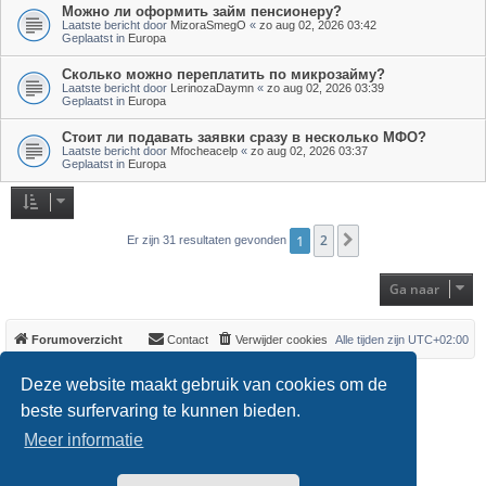
Можно ли оформить займ пенсионеру?
Laatste bericht door
MizoraSmegO
«
zo aug 02, 2026 03:42
Geplaatst in
Europa
Сколько можно переплатить по микрозайму?
Laatste bericht door
LerinozaDaymn
«
zo aug 02, 2026 03:39
Geplaatst in
Europa
Стоит ли подавать заявки сразу в несколько МФО?
Laatste bericht door
Mfocheacelp
«
zo aug 02, 2026 03:37
Geplaatst in
Europa
1
2
Volgende
Er zijn 31 resultaten gevonden
Ga naar
Forumoverzicht
Contact
Verwijder cookies
Alle tijden zijn
UTC+02:00
*
Original Author:
Brad Veryard
Deze website maakt gebruik van cookies om de
*
Updated to 3.3.x by
MannixMD
*
Style version: 3.4.0
beste surfervaring te kunnen bieden.
Powered by
phpBB
® Forum Software © phpBB Limited
Meer informatie
Nederlandse vertaling door
phpBB.nl
.
Privacy
|
Gebruikersvoorwaarden