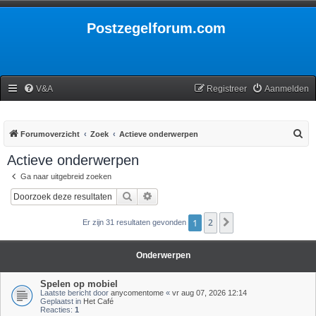
Postzegelforum.com
V&A
Registreer
Aanmelden
Z
Forumoverzicht
Zoek
Actieve onderwerpen
o
Actieve onderwerpen
e
Ga naar uitgebreid zoeken
k
Zoek
Uitgebreid zoeken
1
2
Volgende
Er zijn 31 resultaten gevonden
Onderwerpen
Spelen op mobiel
Laatste bericht door
anycomentome
«
vr aug 07, 2026 12:14
Geplaatst in
Het Café
Reacties:
1