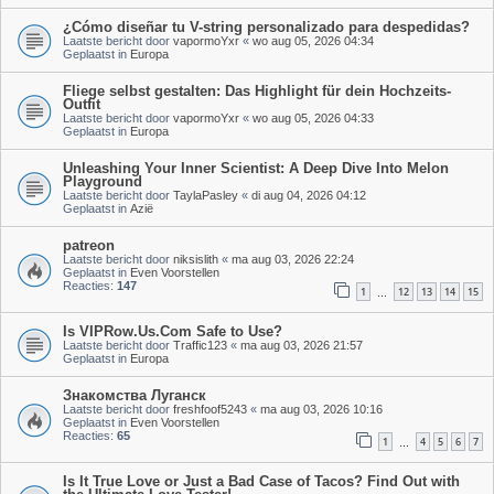
¿Cómo diseñar tu V-string personalizado para despedidas?
Laatste bericht door
vapormoYxr
«
wo aug 05, 2026 04:34
Geplaatst in
Europa
Fliege selbst gestalten: Das Highlight für dein Hochzeits-
Outfit
Laatste bericht door
vapormoYxr
«
wo aug 05, 2026 04:33
Geplaatst in
Europa
Unleashing Your Inner Scientist: A Deep Dive Into Melon
Playground
Laatste bericht door
TaylaPasley
«
di aug 04, 2026 04:12
Geplaatst in
Azië
patreon
Laatste bericht door
niksislith
«
ma aug 03, 2026 22:24
Geplaatst in
Even Voorstellen
Reacties:
147
1
12
13
14
15
…
Is VIPRow.Us.Com Safe to Use?
Laatste bericht door
Traffic123
«
ma aug 03, 2026 21:57
Geplaatst in
Europa
Знакомства Луганск
Laatste bericht door
freshfoof5243
«
ma aug 03, 2026 10:16
Geplaatst in
Even Voorstellen
Reacties:
65
1
4
5
6
7
…
Is It True Love or Just a Bad Case of Tacos? Find Out with