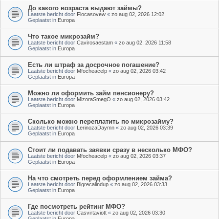
До какого возраста выдают займы?
Laatste bericht door
Flocasovew
«
zo aug 02, 2026 12:02
Geplaatst in
Europa
Что такое микрозайм?
Laatste bericht door
Cavirosaestam
«
zo aug 02, 2026 11:58
Geplaatst in
Europa
Есть ли штраф за досрочное погашение?
Laatste bericht door
Mfocheacelp
«
zo aug 02, 2026 03:42
Geplaatst in
Europa
Можно ли оформить займ пенсионеру?
Laatste bericht door
MizoraSmegO
«
zo aug 02, 2026 03:42
Geplaatst in
Europa
Сколько можно переплатить по микрозайму?
Laatste bericht door
LerinozaDaymn
«
zo aug 02, 2026 03:39
Geplaatst in
Europa
Стоит ли подавать заявки сразу в несколько МФО?
Laatste bericht door
Mfocheacelp
«
zo aug 02, 2026 03:37
Geplaatst in
Europa
На что смотреть перед оформлением займа?
Laatste bericht door
Bigrecalindup
«
zo aug 02, 2026 03:33
Geplaatst in
Europa
Где посмотреть рейтинг МФО?
Laatste bericht door
Casvirtaviott
«
zo aug 02, 2026 03:30
Geplaatst in
Europa