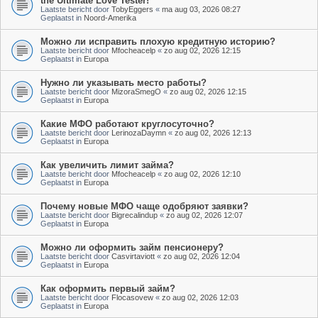
the Ultimate Love Tester!
Laatste bericht door
TobyEggers
«
ma aug 03, 2026 08:27
Geplaatst in
Noord-Amerika
Можно ли исправить плохую кредитную историю?
Laatste bericht door
Mfocheacelp
«
zo aug 02, 2026 12:15
Geplaatst in
Europa
Нужно ли указывать место работы?
Laatste bericht door
MizoraSmegO
«
zo aug 02, 2026 12:15
Geplaatst in
Europa
Какие МФО работают круглосуточно?
Laatste bericht door
LerinozaDaymn
«
zo aug 02, 2026 12:13
Geplaatst in
Europa
Как увеличить лимит займа?
Laatste bericht door
Mfocheacelp
«
zo aug 02, 2026 12:10
Geplaatst in
Europa
Почему новые МФО чаще одобряют заявки?
Laatste bericht door
Bigrecalindup
«
zo aug 02, 2026 12:07
Geplaatst in
Europa
Можно ли оформить займ пенсионеру?
Laatste bericht door
Casvirtaviott
«
zo aug 02, 2026 12:04
Geplaatst in
Europa
Как оформить первый займ?
Laatste bericht door
Flocasovew
«
zo aug 02, 2026 12:03
Geplaatst in
Europa