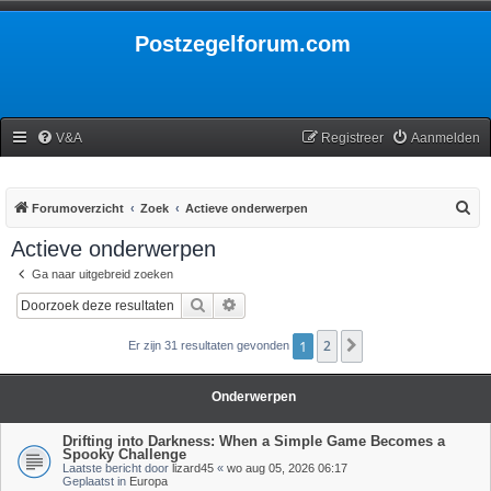
Postzegelforum.com
V&A
Registreer
Aanmelden
Z
Forumoverzicht
Zoek
Actieve onderwerpen
o
Actieve onderwerpen
e
Ga naar uitgebreid zoeken
k
Zoek
Uitgebreid zoeken
1
2
Volgende
Er zijn 31 resultaten gevonden
Onderwerpen
Drifting into Darkness: When a Simple Game Becomes a
Spooky Challenge
Laatste bericht door
lizard45
«
wo aug 05, 2026 06:17
Geplaatst in
Europa