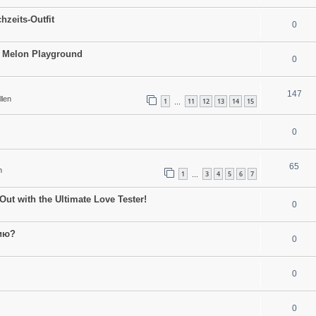
hzeits-Outfit
0
to Melon Playground
0
147
llen
1
11
12
13
14
15
…
0
65
n
1
3
4
5
6
7
…
Out with the Ultimate Love Tester!
0
ию?
0
0
0