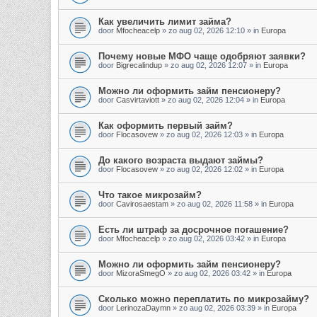
Как увеличить лимит займа?
door
Mfocheacelp
»
zo aug 02, 2026 12:10
» in
Europa
Почему новые МФО чаще одобряют заявки?
door
Bigrecalindup
»
zo aug 02, 2026 12:07
» in
Europa
Можно ли оформить займ пенсионеру?
door
Casvirtaviott
»
zo aug 02, 2026 12:04
» in
Europa
Как оформить первый займ?
door
Flocasovew
»
zo aug 02, 2026 12:03
» in
Europa
До какого возраста выдают займы?
door
Flocasovew
»
zo aug 02, 2026 12:02
» in
Europa
Что такое микрозайм?
door
Cavirosaestam
»
zo aug 02, 2026 11:58
» in
Europa
Есть ли штраф за досрочное погашение?
door
Mfocheacelp
»
zo aug 02, 2026 03:42
» in
Europa
Можно ли оформить займ пенсионеру?
door
MizoraSmegO
»
zo aug 02, 2026 03:42
» in
Europa
Сколько можно переплатить по микрозайму?
door
LerinozaDaymn
»
zo aug 02, 2026 03:39
» in
Europa