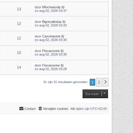
door
Mfocheacelp
13
zo aug 02, 2026 03:37
door
Bigrecalindup
12
zo aug 02, 2026 03:33
door
Casvirtaviott
12
zo aug 02, 2026 03:30
door
Flocasovew
10
zo aug 02, 2026 03:30
door
Flocasovew
14
zo aug 02, 2026 03:28
1
2
Volgende
Er zijn 31 resultaten gevonden
Ga naar
Contact
Verwijder cookies
Alle tijden zijn
UTC+02:00