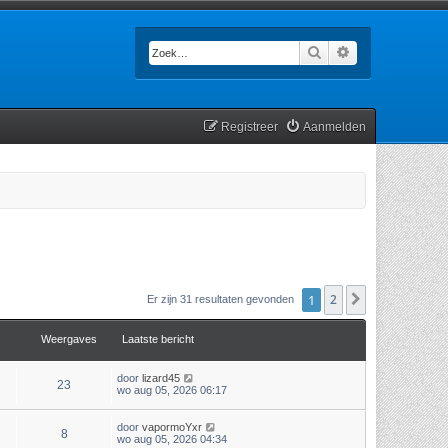
Zoek
Uitgebreid zoek
Registreer
Aanmelden
1
2
Volgende
Er zijn 31 resultaten gevonden
Weergaves
Laatste bericht
door
lizard45
23
wo aug 05, 2026 06:17
door
vapormoYxr
8
wo aug 05, 2026 04:34