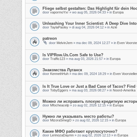
Fliege selbst gestalten: Das Highlight für dein Hoc
door
vapormoYxr
»
wo aug 05, 2026 04:33
» in
Europa
Unleashing Your Inner Scientist: A Deep Dive In
door
TaylaPasley
»
di aug 04, 2026 04:12
» in
Azië
patreon
door
MelvinJem
»
ma dec 09, 2024 12:27
» in
Even Voorste
Is VIPRow.Us.Com Safe to Use?
door
Traffic123
»
ma aug 03, 2026 21:57
» in
Europa
Знакомства Луганск
door
KennethHuh
»
ma dec 09, 2024 18:29
» in
Even Voorstelle
Is It True Love or Just a Bad Case of Tacos? Find 
door
TobyEggers
»
ma aug 03, 2026 08:27
» in
Noord-Amerika
Можно ли исправить плохую кредитную истор
door
Mfocheacelp
»
zo aug 02, 2026 12:15
» in
Europa
Нужно ли указывать место работы?
door
MizoraSmegO
»
zo aug 02, 2026 12:15
» in
Europa
Какие МФО работают круглосуточно?
door
LerinozaDaymn
»
zo aug 02, 2026 12:13
» in
Europa