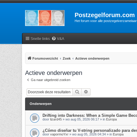
Postzegelforum.com
Het forum voor alle postzegelverzamelaar
Snelle links
V&A
Forumoverzicht
Zoek
Actieve onderwerpen
Actieve onderwerpen
Ga naar uitgebreid zoeken
Zoek
Uitgebreid zoeken
Onderwerpen
Drifting into Darkness: When a Simple Game Be
door
lizard45
»
wo aug 05, 2026 06:17
» in
Europa
¿Cómo diseñar tu V-string personalizado para d
door
vapormoYxr
»
wo aug 05, 2026 04:34
» in
Europa