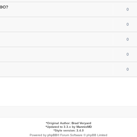
МФО?
0
0
0
0
0
*
Original Author:
Brad Veryard
*
Updated to 3.3.x by
MannixMD
*
Style version: 3.4.0
Powered by
phpBB
® Forum Software © phpBB Limited