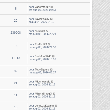
door
vapormoYxr
8
wo aug 05, 2026 04:33
door
TaylaPasley
25
di aug 04, 2026 04:12
door
niksislith
239908
ma aug 03, 2026 22:24
door
Traffic123
18
ma aug 03, 2026 21:57
door
freshfoof5243
11113
ma aug 03, 2026 10:16
door
TobyEggers
39
ma aug 03, 2026 08:27
door
Mfocheacelp
21
zo aug 02, 2026 12:15
door
MizoraSmegO
11
zo aug 02, 2026 12:15
door
LerinozaDaymn
18
zo aug 02, 2026 12:13