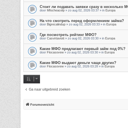
Стоит ли подавать заявки сразу в несколько 
door
Mfocheacelp
»
zo aug 02, 2026 03:37
» in
Europa
На что смотреть перед оформлением займа?
door
Bigrecalindup
»
zo aug 02, 2026 03:33
» in
Europa
Где посмотреть рейтинг МФО?
door
Casvirtaviott
»
zo aug 02, 2026 03:30
» in
Europa
Какие МФО предлагают первый займ под 0%?
door
Flocasovew
»
zo aug 02, 2026 03:30
» in
Europa
Какие МФО выдают деньги чаще других?
door
Flocasovew
»
zo aug 02, 2026 03:28
» in
Europa
Ga naar uitgebreid zoeken
Forumoverzicht