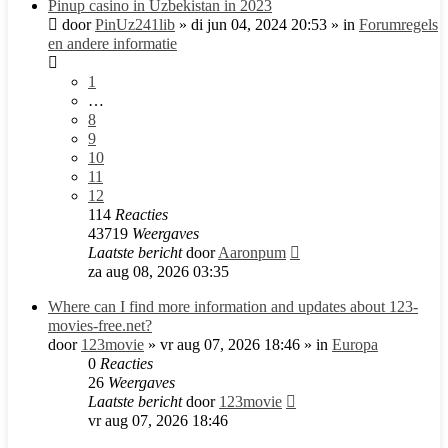
Pinup casino in Uzbekistan in 2023
door
PinUz241lib
»
di jun 04, 2024 20:53
» in
Forumregels
en andere informatie
1
…
8
9
10
11
12
114
Reacties
43719
Weergaves
Laatste bericht
door
Aaronpum
za aug 08, 2026 03:35
Where can I find more information and updates about 123-
movies-free.net?
door
123movie
»
vr aug 07, 2026 18:46
» in
Europa
0
Reacties
26
Weergaves
Laatste bericht
door
123movie
vr aug 07, 2026 18:46