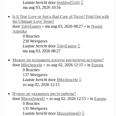
Laatste bericht
door
freshfoof5243
ma aug 03, 2026 10:16
Is It True Love or Just a Bad Case of Tacos? Find Out with
the Ultimate Love Tester!
door
TobyEggers
»
ma aug 03, 2026 08:27
» in
Noord-
Amerika
0
Reacties
239
Weergaves
Laatste bericht
door
TobyEggers
ma aug 03, 2026 08:27
Можно ли исправить плохую кредитную историю?
door
Mfocheacelp
»
zo aug 02, 2026 12:15
» in
Europa
0
Reacties
137
Weergaves
Laatste bericht
door
Mfocheacelp
zo aug 02, 2026 12:15
Нужно ли указывать место работы?
door
MizoraSmegO
»
zo aug 02, 2026 12:15
» in
Europa
0
Reacties
131
Weergaves
Laatste bericht
door
MizoraSmegO