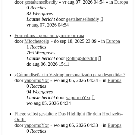
door
gestaltenselbstdiy
»
vr aug 07, 2026 04:54
» in
Europa
0
Reacties
82
Weergaves
Laatste bericht
door
gestaltenselbstdiy
vr aug 07, 2026 04:54
Format-ms - ролл ап купить оптом
door
Mfocheacelp
»
do sep 18, 2025 23:09
» in
Europa
1
Reacties
766
Weergaves
Laatste bericht
door
RollingSlotsdrilt
do aug 06, 2026 15:11
¿Cómo diseñar tu V-string personalizado para despedidas?
door
vapormoYxr
»
wo aug 05, 2026 04:34
» in
Europa
0
Reacties
94
Weergaves
Laatste bericht
door
vapormoYxr
wo aug 05, 2026 04:34
Fliege selbst gestalten: Das Highlight für dein Hochzeits-
Outfit
door
vapormoYxr
»
wo aug 05, 2026 04:33
» in
Europa
0
Reacties