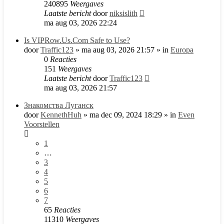
240895
Weergaves
Laatste bericht
door
niksislith
ma aug 03, 2026 22:24
Is VIPRow.Us.Com Safe to Use?
door
Traffic123
»
ma aug 03, 2026 21:57
» in
Europa
0
Reacties
151
Weergaves
Laatste bericht
door
Traffic123
ma aug 03, 2026 21:57
Знакомства Луганск
door
KennethHuh
»
ma dec 09, 2024 18:29
» in
Even
Voorstellen
1
…
3
4
5
6
7
65
Reacties
11310
Weergaves