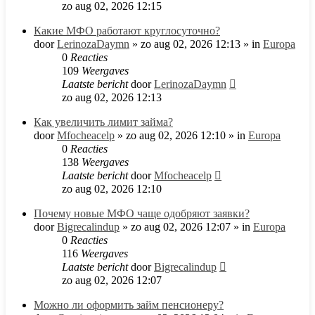
zo aug 02, 2026 12:15
Какие МФО работают круглосуточно?
door
LerinozaDaymn
»
zo aug 02, 2026 12:13
» in
Europa
0
Reacties
109
Weergaves
Laatste bericht
door
LerinozaDaymn
zo aug 02, 2026 12:13
Как увеличить лимит займа?
door
Mfocheacelp
»
zo aug 02, 2026 12:10
» in
Europa
0
Reacties
138
Weergaves
Laatste bericht
door
Mfocheacelp
zo aug 02, 2026 12:10
Почему новые МФО чаще одобряют заявки?
door
Bigrecalindup
»
zo aug 02, 2026 12:07
» in
Europa
0
Reacties
116
Weergaves
Laatste bericht
door
Bigrecalindup
zo aug 02, 2026 12:07
Можно ли оформить займ пенсионеру?