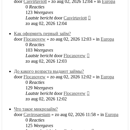
door
Casvirtaviott
»
zo aug 02, 2026 12:04
» in
Europa
0
Reacties
123
Weergaves
Laatste bericht
door
Casvirtaviott
zo aug 02, 2026 12:04
Как оформить первый займ?
door
Flocasovew
»
zo aug 02, 2026 12:03
» in
Europa
0
Reacties
103
Weergaves
Laatste bericht
door
Flocasovew
zo aug 02, 2026 12:03
До какого возраста выдают займы?
door
Flocasovew
»
zo aug 02, 2026 12:02
» in
Europa
0
Reacties
129
Weergaves
Laatste bericht
door
Flocasovew
zo aug 02, 2026 12:02
Что такое микрозайм?
door
Cavirosaestam
»
zo aug 02, 2026 11:58
» in
Europa
0
Reacties
125
Weergaves