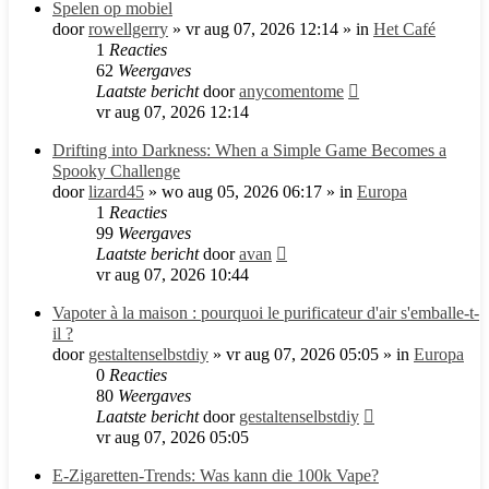
Spelen op mobiel
door
rowellgerry
»
vr aug 07, 2026 12:14
» in
Het Café
1
Reacties
62
Weergaves
Laatste bericht
door
anycomentome
vr aug 07, 2026 12:14
Drifting into Darkness: When a Simple Game Becomes a
Spooky Challenge
door
lizard45
»
wo aug 05, 2026 06:17
» in
Europa
1
Reacties
99
Weergaves
Laatste bericht
door
avan
vr aug 07, 2026 10:44
Vapoter à la maison : pourquoi le purificateur d'air s'emballe-t-
il ?
door
gestaltenselbstdiy
»
vr aug 07, 2026 05:05
» in
Europa
0
Reacties
80
Weergaves
Laatste bericht
door
gestaltenselbstdiy
vr aug 07, 2026 05:05
E-Zigaretten-Trends: Was kann die 100k Vape?