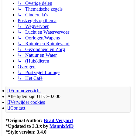
↳ Overige delen
↳ Thematische zegels
↳ Cinderella's
Postzegels op thema
↳ Wegvervoer
↳ Lucht en Watervervoer
↳ Oorlogen/Wapens
↳ Ruimte en Ruimtevaart
↳ Gezondheid en Zorg
↳ Natuur en Water
↳ (Huis)dieren
Overigen
↳ Postzegel Lounge
↳ Het Café
Forumoverzicht
Alle tijden zijn
UTC+02:00
Verwijder cookies
Contact
*
Original Author:
Brad Veryard
*
Updated to 3.3.x by
MannixMD
*
Style version: 3.4.0