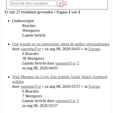
Uitgebreid
Zoek
zoeken
Er zijn 25 resultaten gevonden • Pagina
1
van
1
Onderwerpen
Reacties
Weergaves
Laatste bericht
Qué regalar en un aniversario: ideas de anillos personalizados
door
vapormoYxr
»
za aug 08, 2026 04:03
» in
Europa
0
Reacties
38
Weergaves
Laatste bericht
door
vapormoYxr
za aug 08, 2026 04:03
Vom Meeting ins Gym: Das richtige Apple Watch Armband
wählen
door
vapormoYxr
»
za aug 08, 2026 03:57
» in
Europa
0
Reacties
7
Weergaves
Laatste bericht
door
vapormoYxr
za aug 08, 2026 03:57