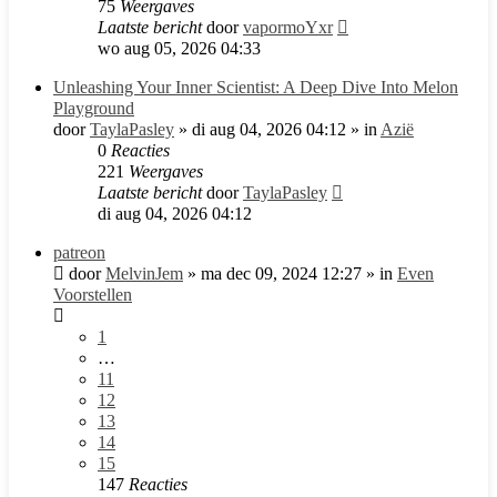
75
Weergaves
Laatste bericht
door
vapormoYxr
wo aug 05, 2026 04:33
Unleashing Your Inner Scientist: A Deep Dive Into Melon
Playground
door
TaylaPasley
»
di aug 04, 2026 04:12
» in
Azië
0
Reacties
221
Weergaves
Laatste bericht
door
TaylaPasley
di aug 04, 2026 04:12
patreon
door
MelvinJem
»
ma dec 09, 2024 12:27
» in
Even
Voorstellen
1
…
11
12
13
14
15
147
Reacties