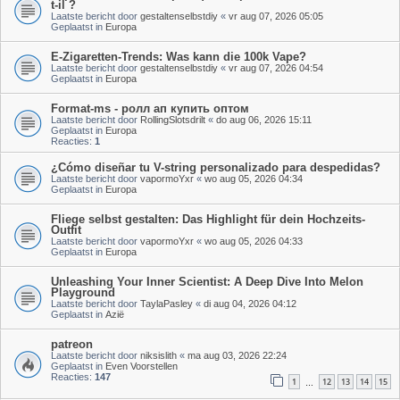
t-il ?
Laatste bericht door
gestaltenselbstdiy
«
vr aug 07, 2026 05:05
Geplaatst in
Europa
E-Zigaretten-Trends: Was kann die 100k Vape?
Laatste bericht door
gestaltenselbstdiy
«
vr aug 07, 2026 04:54
Geplaatst in
Europa
Format-ms - ролл ап купить оптом
Laatste bericht door
RollingSlotsdrilt
«
do aug 06, 2026 15:11
Geplaatst in
Europa
Reacties:
1
¿Cómo diseñar tu V-string personalizado para despedidas?
Laatste bericht door
vapormoYxr
«
wo aug 05, 2026 04:34
Geplaatst in
Europa
Fliege selbst gestalten: Das Highlight für dein Hochzeits-
Outfit
Laatste bericht door
vapormoYxr
«
wo aug 05, 2026 04:33
Geplaatst in
Europa
Unleashing Your Inner Scientist: A Deep Dive Into Melon
Playground
Laatste bericht door
TaylaPasley
«
di aug 04, 2026 04:12
Geplaatst in
Azië
patreon
Laatste bericht door
niksislith
«
ma aug 03, 2026 22:24
Geplaatst in
Even Voorstellen
Reacties:
147
1
12
13
14
15
…