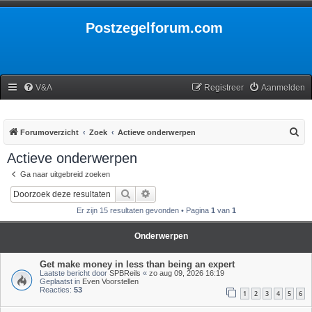
Postzegelforum.com
V&A
Registreer
Aanmelden
Z
Forumoverzicht
Zoek
Actieve onderwerpen
o
Actieve onderwerpen
e
Ga naar uitgebreid zoeken
k
Zoek
Uitgebreid zoeken
Er zijn 15 resultaten gevonden • Pagina
1
van
1
Onderwerpen
Get make money in less than being an expert
Laatste bericht door
SPBReils
«
zo aug 09, 2026 16:19
Geplaatst in
Even Voorstellen
Reacties:
53
1
2
3
4
5
6