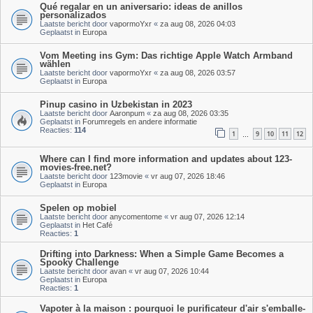
Qué regalar en un aniversario: ideas de anillos
personalizados
Laatste bericht door
vapormoYxr
«
za aug 08, 2026 04:03
Geplaatst in
Europa
Vom Meeting ins Gym: Das richtige Apple Watch Armband
wählen
Laatste bericht door
vapormoYxr
«
za aug 08, 2026 03:57
Geplaatst in
Europa
Pinup casino in Uzbekistan in 2023
Laatste bericht door
Aaronpum
«
za aug 08, 2026 03:35
Geplaatst in
Forumregels en andere informatie
Reacties:
114
1
9
10
11
12
…
Where can I find more information and updates about 123-
movies-free.net?
Laatste bericht door
123movie
«
vr aug 07, 2026 18:46
Geplaatst in
Europa
Spelen op mobiel
Laatste bericht door
anycomentome
«
vr aug 07, 2026 12:14
Geplaatst in
Het Café
Reacties:
1
Drifting into Darkness: When a Simple Game Becomes a
Spooky Challenge
Laatste bericht door
avan
«
vr aug 07, 2026 10:44
Geplaatst in
Europa
Reacties:
1
Vapoter à la maison : pourquoi le purificateur d'air s'emballe-