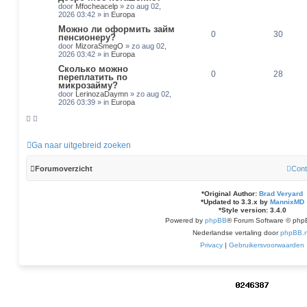
door
Mfocheacelp
»
zo aug 02,
2026 03:42
» in
Europa
Можно ли оформить займ
0
30
пенсионеру?
door
MizoraSmegO
»
zo aug 02,
2026 03:42
» in
Europa
Сколько можно
0
28
переплатить по
микрозайму?
door
LerinozaDaymn
»
zo aug 02,
2026 03:39
» in
Europa
Ga naar uitgebreid zoeken
Forumoverzicht
Cont
*
Original Author:
Brad Veryard
*
Updated to 3.3.x by
MannixMD
*
Style version: 3.4.0
Powered by
phpBB
® Forum Software © php
Nederlandse vertaling door
phpBB.n
Privacy
|
Gebruikersvoorwaarden