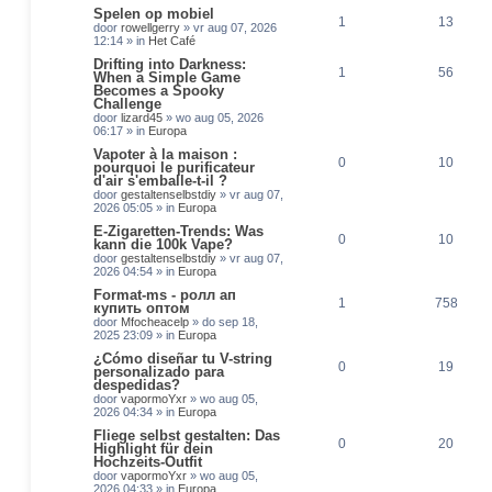
Spelen op mobiel
z
1
13
door
rowellgerry
»
vr aug 07, 2026
o
12:14
» in
Het Café
e
Drifting into Darkness:
k
1
56
When a Simple Game
e
Becomes a Spooky
Challenge
n
door
lizard45
»
wo aug 05, 2026
06:17
» in
Europa
Vapoter à la maison :
0
10
pourquoi le purificateur
d'air s'emballe-t-il ?
door
gestaltenselbstdiy
»
vr aug 07,
2026 05:05
» in
Europa
E-Zigaretten-Trends: Was
0
10
kann die 100k Vape?
door
gestaltenselbstdiy
»
vr aug 07,
2026 04:54
» in
Europa
Format-ms - ролл ап
1
758
купить оптом
door
Mfocheacelp
»
do sep 18,
2025 23:09
» in
Europa
¿Cómo diseñar tu V-string
0
19
personalizado para
despedidas?
door
vapormoYxr
»
wo aug 05,
2026 04:34
» in
Europa
Fliege selbst gestalten: Das
0
20
Highlight für dein
Hochzeits-Outfit
door
vapormoYxr
»
wo aug 05,
2026 04:33
» in
Europa