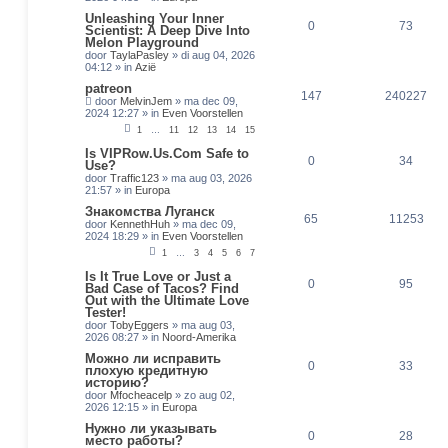
Unleashing Your Inner
0
73
Scientist: A Deep Dive Into
Melon Playground
door
TaylaPasley
»
di aug 04, 2026
04:12
» in
Azië
patreon
147
240227
door
MelvinJem
»
ma dec 09,
2024 12:27
» in
Even Voorstellen
1
…
11
12
13
14
15
Is VIPRow.Us.Com Safe to
0
34
Use?
door
Traffic123
»
ma aug 03, 2026
21:57
» in
Europa
Знакомства Луганск
65
11253
door
KennethHuh
»
ma dec 09,
2024 18:29
» in
Even Voorstellen
1
…
3
4
5
6
7
Is It True Love or Just a
0
95
Bad Case of Tacos? Find
Out with the Ultimate Love
Tester!
door
TobyEggers
»
ma aug 03,
2026 08:27
» in
Noord-Amerika
Можно ли исправить
0
33
плохую кредитную
историю?
door
Mfocheacelp
»
zo aug 02,
2026 12:15
» in
Europa
Нужно ли указывать
0
28
место работы?