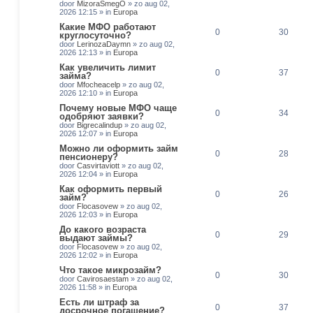
door
MizoraSmegO
»
zo aug 02,
2026 12:15
» in
Europa
Какие МФО работают
0
30
круглосуточно?
door
LerinozaDaymn
»
zo aug 02,
2026 12:13
» in
Europa
Как увеличить лимит
0
37
займа?
door
Mfocheacelp
»
zo aug 02,
2026 12:10
» in
Europa
Почему новые МФО чаще
0
34
одобряют заявки?
door
Bigrecalindup
»
zo aug 02,
2026 12:07
» in
Europa
Можно ли оформить займ
0
28
пенсионеру?
door
Casvirtaviott
»
zo aug 02,
2026 12:04
» in
Europa
Как оформить первый
0
26
займ?
door
Flocasovew
»
zo aug 02,
2026 12:03
» in
Europa
До какого возраста
0
29
выдают займы?
door
Flocasovew
»
zo aug 02,
2026 12:02
» in
Europa
Что такое микрозайм?
0
30
door
Cavirosaestam
»
zo aug 02,
2026 11:58
» in
Europa
Есть ли штраф за
0
37
досрочное погашение?