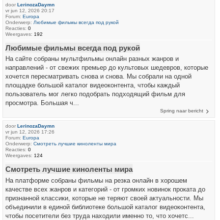
door
LerinozaDaymn
vr jun 12, 2026 20:17
Forum:
Europa
Onderwerp:
Любимые фильмы всегда под рукой
Reacties:
0
Weergaves:
192
Любимые фильмы всегда под рукой
На сайте собраны мультфильмы онлайн разных жанров и
направлений - от свежих премьер до культовых шедевров, которые
хочется пересматривать снова и снова. Мы собрали на одной
площадке большой каталог видеоконтента, чтобы каждый
пользователь мог легко подобрать подходящий фильм для
просмотра. Большая ч...
Spring naar bericht
door
LerinozaDaymn
vr jun 12, 2026 17:26
Forum:
Europa
Onderwerp:
Смотреть лучшие киноленты мира
Reacties:
0
Weergaves:
124
Смотреть лучшие киноленты мира
На платформе собраны фильмы на резка онлайн в хорошем
качестве всех жанров и категорий - от громких новинок проката до
признанной классики, которые не теряют своей актуальности. Мы
объединили в единой библиотеке большой каталог видеоконтента,
чтобы посетители без труда находили именно то, что хочетс...