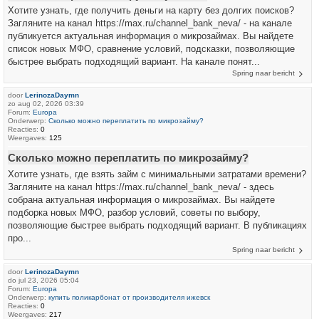
Хотите узнать, где получить деньги на карту без долгих поисков?
Загляните на канал https://max.ru/channel_bank_neva/ - на канале
публикуется актуальная информация о микрозаймах. Вы найдете
список новых МФО, сравнение условий, подсказки, позволяющие
быстрее выбрать подходящий вариант. На канале понят...
Spring naar bericht
door
LerinozaDaymn
zo aug 02, 2026 03:39
Forum:
Europa
Onderwerp:
Сколько можно переплатить по микрозайму?
Reacties:
0
Weergaves:
125
Сколько можно переплатить по микрозайму?
Хотите узнать, где взять займ с минимальными затратами времени?
Загляните на канал https://max.ru/channel_bank_neva/ - здесь
собрана актуальная информация о микрозаймах. Вы найдете
подборка новых МФО, разбор условий, советы по выбору,
позволяющие быстрее выбрать подходящий вариант. В публикациях
про...
Spring naar bericht
door
LerinozaDaymn
do jul 23, 2026 05:04
Forum:
Europa
Onderwerp:
купить поликарбонат от производителя ижевск
Reacties:
0
Weergaves:
217