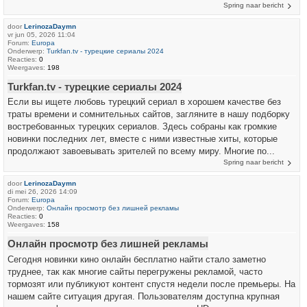
Spring naar bericht
door
LerinozaDaymn
vr jun 05, 2026 11:04
Forum:
Europa
Onderwerp:
Turkfan.tv - турецкие сериалы 2024
Reacties:
0
Weergaves:
198
Turkfan.tv - турецкие сериалы 2024
Если вы ищете любовь турецкий сериал в хорошем качестве без
траты времени и сомнительных сайтов, загляните в нашу подборку
востребованных турецких сериалов. Здесь собраны как громкие
новинки последних лет, вместе с ними известные хиты, которые
продолжают завоевывать зрителей по всему миру. Многие по...
Spring naar bericht
door
LerinozaDaymn
di mei 26, 2026 14:09
Forum:
Europa
Onderwerp:
Онлайн просмотр без лишней рекламы
Reacties:
0
Weergaves:
158
Онлайн просмотр без лишней рекламы
Сегодня новинки кино онлайн бесплатно найти стало заметно
труднее, так как многие сайты перегружены рекламой, часто
тормозят или публикуют контент спустя недели после премьеры. На
нашем сайте ситуация другая. Пользователям доступна крупная