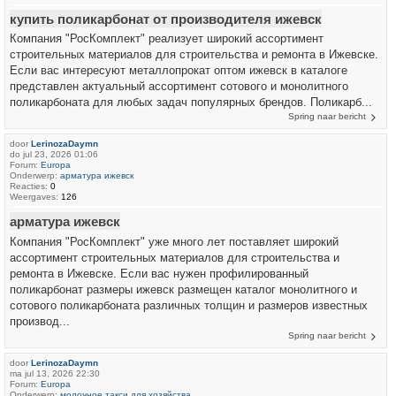
купить поликарбонат от производителя ижевск
Компания "РосКомплект" реализует широкий ассортимент
строительных материалов для строительства и ремонта в Ижевске.
Если вас интересуют металлопрокат оптом ижевск в каталоге
представлен актуальный ассортимент сотового и монолитного
поликарбоната для любых задач популярных брендов. Поликарб...
Spring naar bericht
door
LerinozaDaymn
do jul 23, 2026 01:06
Forum:
Europa
Onderwerp:
арматура ижевск
Reacties:
0
Weergaves:
126
арматура ижевск
Компания "РосКомплект" уже много лет поставляет широкий
ассортимент строительных материалов для строительства и
ремонта в Ижевске. Если вас нужен профилированный
поликарбонат размеры ижевск размещен каталог монолитного и
сотового поликарбоната различных толщин и размеров известных
производ...
Spring naar bericht
door
LerinozaDaymn
ma jul 13, 2026 22:30
Forum:
Europa
Onderwerp:
молочное такси для хозяйства