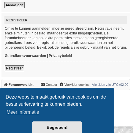
REGISTREER
Om je te kunnen aanmelden, moet je geregistreerd zijn. Registratie neemt
enkele minuten in beslag, maar geeft je extra mogelijkheden. De
forumbeheerder kan ook extra permissies toestaan aan geregistreerde
gebruikers. Lees voor registratie onze gebruiksvoorwaarden en het
bijbehorend beleid. Bekijk ook de regels als je gebruik maakt van het forum.
Gebruikersvoorwaarden
|
Privacybeleid
Registreer
Forumoverzicht
Contact
Verwijder cookies
Alle tijden zijn
UTC+02:00
*
Original Author:
Brad Veryard
Deze website maakt gebruik van cookies om de
*
Updated to 3.3.x by
MannixMD
*
Style version: 3.4.0
beste surfervaring te kunnen bieden.
Powered by
phpBB
® Forum Software © phpBB Limited
Meer informatie
Nederlandse vertaling door
phpBB.nl
.
Privacy
|
Gebruikersvoorwaarden
Begrepen!