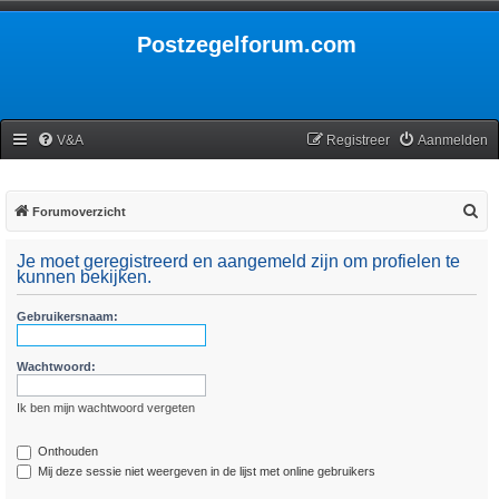
Postzegelforum.com
V&A
Registreer
Aanmelden
Z
Forumoverzicht
o
Je moet geregistreerd en aangemeld zijn om profielen te
e
kunnen bekijken.
k
Gebruikersnaam:
Wachtwoord:
Ik ben mijn wachtwoord vergeten
Onthouden
Mij deze sessie niet weergeven in de lijst met online gebruikers