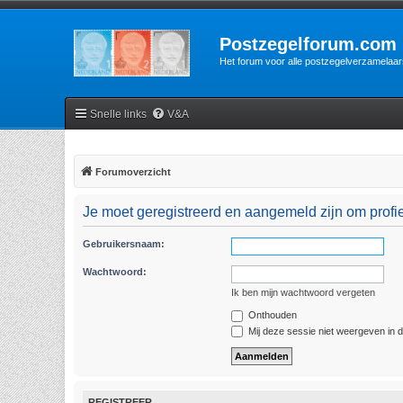
Postzegelforum.com
Het forum voor alle postzegelverzamelaar
Snelle links
V&A
Forumoverzicht
Je moet geregistreerd en aangemeld zijn om profie
Gebruikersnaam:
Wachtwoord:
Ik ben mijn wachtwoord vergeten
Onthouden
Mij deze sessie niet weergeven in de
REGISTREER