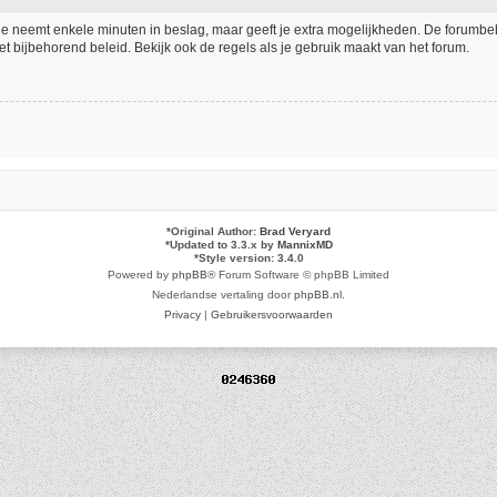
tie neemt enkele minuten in beslag, maar geeft je extra mogelijkheden. De forumb
t bijbehorend beleid. Bekijk ook de regels als je gebruik maakt van het forum.
*
Original Author:
Brad Veryard
*
Updated to 3.3.x by
MannixMD
*
Style version: 3.4.0
Powered by
phpBB
® Forum Software © phpBB Limited
Nederlandse vertaling door
phpBB.nl
.
Privacy
|
Gebruikersvoorwaarden