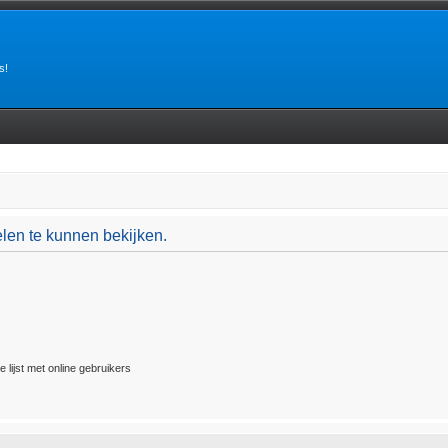
s!
len te kunnen bekijken.
 lijst met online gebruikers