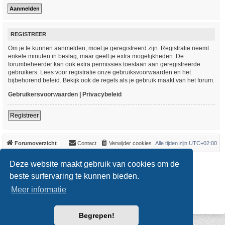
REGISTREER
Om je te kunnen aanmelden, moet je geregistreerd zijn. Registratie neemt
enkele minuten in beslag, maar geeft je extra mogelijkheden. De
forumbeheerder kan ook extra permissies toestaan aan geregistreerde
gebruikers. Lees voor registratie onze gebruiksvoorwaarden en het
bijbehorend beleid. Bekijk ook de regels als je gebruik maakt van het forum.
Gebruikersvoorwaarden
|
Privacybeleid
Registreer
Forumoverzicht
Contact
Verwijder cookies
Alle tijden zijn
UTC+02:00
*
Original Author:
Brad Veryard
Deze website maakt gebruik van cookies om de
*
Updated to 3.3.x by
MannixMD
*
Style version: 3.4.0
beste surfervaring te kunnen bieden.
Powered by
phpBB
® Forum Software © phpBB Limited
Meer informatie
Nederlandse vertaling door
phpBB.nl
.
Privacy
|
Gebruikersvoorwaarden
Begrepen!