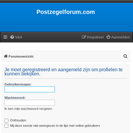
Postzegelforum.com
V&A
Registreer
Aanmelden
Z
Forumoverzicht
o
Je moet geregistreerd en aangemeld zijn om profielen te
e
kunnen bekijken.
k
Gebruikersnaam:
Wachtwoord:
Ik ben mijn wachtwoord vergeten
Onthouden
Mij deze sessie niet weergeven in de lijst met online gebruikers