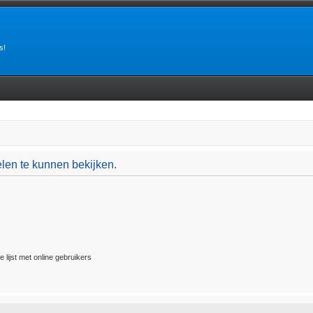
s!
len te kunnen bekijken.
 lijst met online gebruikers