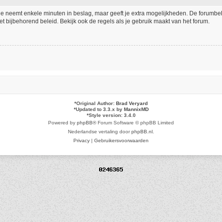
tie neemt enkele minuten in beslag, maar geeft je extra mogelijkheden. De forumb
t bijbehorend beleid. Bekijk ook de regels als je gebruik maakt van het forum.
*
Original Author:
Brad Veryard
*
Updated to 3.3.x by
MannixMD
*
Style version: 3.4.0
Powered by
phpBB
® Forum Software © phpBB Limited
Nederlandse vertaling door
phpBB.nl
.
Privacy
|
Gebruikersvoorwaarden