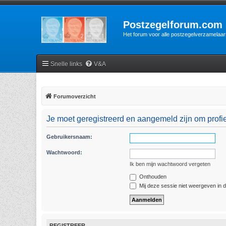
Postzegelforum.com
Het forum voor alle postzegelverzamelaar
Snelle links
V&A
Forumoverzicht
Je moet geregistreerd en aangemeld zijn om profie
Gebruikersnaam:
Wachtwoord:
Ik ben mijn wachtwoord vergeten
Onthouden
Mij deze sessie niet weergeven in de
REGISTREER