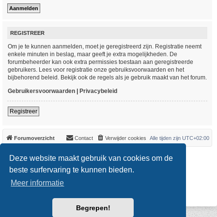
REGISTREER
Om je te kunnen aanmelden, moet je geregistreerd zijn. Registratie neemt
enkele minuten in beslag, maar geeft je extra mogelijkheden. De
forumbeheerder kan ook extra permissies toestaan aan geregistreerde
gebruikers. Lees voor registratie onze gebruiksvoorwaarden en het
bijbehorend beleid. Bekijk ook de regels als je gebruik maakt van het forum.
Gebruikersvoorwaarden
|
Privacybeleid
Registreer
Forumoverzicht
Contact
Verwijder cookies
Alle tijden zijn
UTC+02:00
*
Original Author:
Brad Veryard
Deze website maakt gebruik van cookies om de
*
Updated to 3.3.x by
MannixMD
*
Style version: 3.4.0
beste surfervaring te kunnen bieden.
Powered by
phpBB
® Forum Software © phpBB Limited
Meer informatie
Nederlandse vertaling door
phpBB.nl
.
Privacy
|
Gebruikersvoorwaarden
Begrepen!