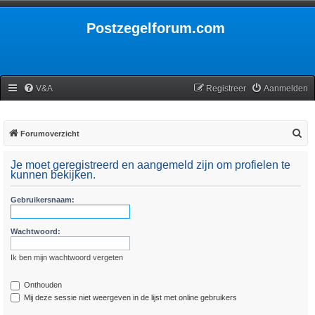
Postzegelforum.com
V&A
Registreer
Aanmelden
Z
Forumoverzicht
o
Je moet geregistreerd en aangemeld zijn om profielen te
e
kunnen bekijken.
k
Gebruikersnaam:
Wachtwoord:
Ik ben mijn wachtwoord vergeten
Onthouden
Mij deze sessie niet weergeven in de lijst met online gebruikers