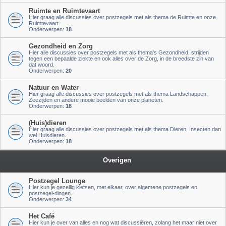
Ruimte en Ruimtevaart
Hier graag alle discussies over postzegels met als thema de Ruimte en onze
Ruimtevaart.
Onderwerpen:
18
Gezondheid en Zorg
Hier alle discussies over postzegels met als thema's Gezondheid, strijden
tegen een bepaalde ziekte en ook alles over de Zorg, in de breedste zin van
dat woord.
Onderwerpen:
20
Natuur en Water
Hier graag alle discussies over postzegels met als thema Landschappen,
Zeezijden en andere mooie beelden van onze planeten.
Onderwerpen:
18
(Huis)dieren
Hier graag alle discussies over postzegels met als thema Dieren, Insecten dan
wel Huisdieren.
Onderwerpen:
18
Overigen
Postzegel Lounge
Hier kun je gezellig kletsen, met elkaar, over algemene postzegels en
postzegel-dingen.
Onderwerpen:
34
Het Café
Hier kun je over van alles en nog wat discussiëren, zolang het maar niet over