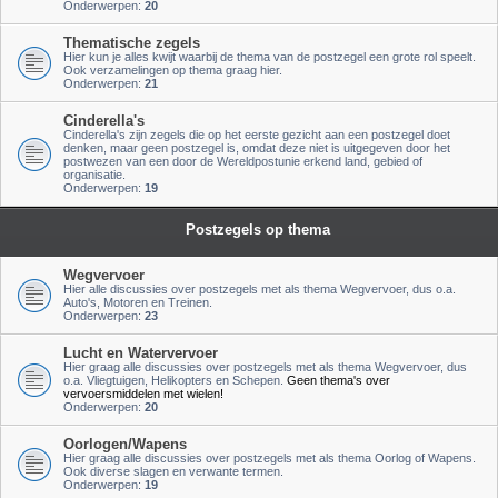
Onderwerpen:
20
Thematische zegels
Hier kun je alles kwijt waarbij de thema van de postzegel een grote rol speelt.
Ook verzamelingen op thema graag hier.
Onderwerpen:
21
Cinderella's
Cinderella's zijn zegels die op het eerste gezicht aan een postzegel doet
denken, maar geen postzegel is, omdat deze niet is uitgegeven door het
postwezen van een door de Wereldpostunie erkend land, gebied of
organisatie.
Onderwerpen:
19
Postzegels op thema
Wegvervoer
Hier alle discussies over postzegels met als thema Wegvervoer, dus o.a.
Auto's, Motoren en Treinen.
Onderwerpen:
23
Lucht en Watervervoer
Hier graag alle discussies over postzegels met als thema Wegvervoer, dus
o.a. Vliegtuigen, Helikopters en Schepen.
Geen thema's over
vervoersmiddelen met wielen!
Onderwerpen:
20
Oorlogen/Wapens
Hier graag alle discussies over postzegels met als thema Oorlog of Wapens.
Ook diverse slagen en verwante termen.
Onderwerpen:
19