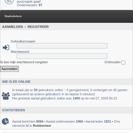
postzegels gaat!
Onderwerpen:
97
Statistieken
AANMELDEN
•
REGISTREER
Gebruikersnaam:
Wachtwoord:
Ik ben mijn wachtwoord vergeten
Onthouden
WIE IS ER ONLINE
In totaal zijn er
50
gebruikers online :: 4 geregistreerd, 0 verborgen en 46 gasten
(gebaseerd op actieve gebruikers in de laatste 5 minuten)
Het grootste aantal gebruikers online was
1469
op do mei 07, 2026 00:23
STATISTIEKEN
Aantal berichten
8084
• Aantal onderwerpen
1968
• Aantal leden
1831
• Ons
nieuwste lid is
Rubberrww