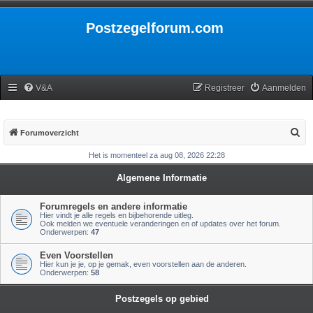
Postzegelforum.com
V&A
Registreer
Aanmelden
Z
Forumoverzicht
o
Het is momenteel za aug 08, 2026 22:28
e
Algemene Informatie
k
Forumregels en andere informatie
Hier vindt je alle regels en bijbehorende uitleg.
Ook melden we eventuele veranderingen en of updates over het forum.
Onderwerpen:
47
Even Voorstellen
Hier kun je je, op je gemak, even voorstellen aan de anderen.
Onderwerpen:
58
Postzegels op gebied