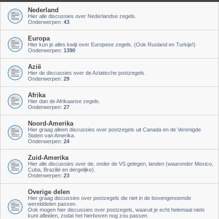
Nederland
Hier alle discussies over Nederlandse zegels.
Onderwerpen:
43
Europa
Hier kun je alles kwijt over Europese zegels. (Ook Rusland en Turkije!)
Onderwerpen:
1390
Azië
Hier de discussies over de Aziatische postzegels.
Onderwerpen:
29
Afrika
Hier dan de Afrikaanse zegels.
Onderwerpen:
27
Noord-Amerika
Hier graag alleen discussies over postzegels uit Canada en de Verenigde
Staten van Amerika.
Onderwerpen:
24
Zuid-Amerika
Hier alle discussies over de, onder de VS gelegen, landen (waaronder Mexico,
Cuba, Brazilië en dergelijke).
Onderwerpen:
23
Overige delen
Hier graag discussies over postzegels die niet in de bovengenoemde
werelddelen passen.
Ook mogen hier discussies over postzegels, waaruit je echt helemaal niets
kunt afleiden, zodat het hierboven nog zou passen.