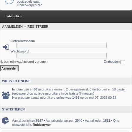
postzegels gaat!
Onderwerpen:
97
Statistieken
AANMELDEN
•
REGISTREER
Gebruikersnaam:
Wachtwoord:
Ik ben mijn wachtwoord vergeten
Onthouden
WIE IS ER ONLINE
In totaal zijn er
60
gebruikers online :: 2 geregistreerd, 0 verborgen en 58 gasten
(gebaseerd op actieve gebruikers in de laatste 5 minuten)
Het grootste aantal gebruikers online was
1469
op do mei 07, 2026 00:23
STATISTIEKEN
Aantal berichten
8167
• Aantal onderwerpen
2040
• Aantal leden
1831
• Ons
nieuwste lid is
Rubberrww