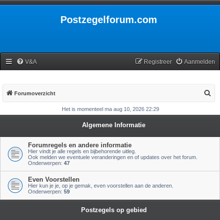
Postzegelforum.com
V&A
Registreer
Aanmelden
Z
Forumoverzicht
o
Het is momenteel ma aug 10, 2026 22:29
e
Algemene Informatie
k
Forumregels en andere informatie
Hier vindt je alle regels en bijbehorende uitleg.
Ook melden we eventuele veranderingen en of updates over het forum.
Onderwerpen:
47
Even Voorstellen
Hier kun je je, op je gemak, even voorstellen aan de anderen.
Onderwerpen:
59
Postzegels op gebied