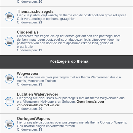
Onderwerpen:
20
Thematische zegels
Hier kun je alles kwijt waarbij de thema van de postzegel een grote rol speelt.
Ook verzamelingen op thema graag hier.
Onderwerpen:
21
Cinderella's
Cinderella's zijn zegels die op het eerste gezicht aan een postzegel doet
denken, maar geen postzegel is, omdat deze niet is uitgegeven door het
postwezen van een door de Wereldpostunie erkend land, gebied of
organisatie.
Onderwerpen:
19
Postzegels op thema
Wegvervoer
Hier alle discussies over postzegels met als thema Wegvervoer, dus o.a.
Auto's, Motoren en Treinen.
Onderwerpen:
23
Lucht en Watervervoer
Hier graag alle discussies over postzegels met als thema Wegvervoer, dus
o.a. Vliegtuigen, Helikopters en Schepen.
Geen thema's over
vervoersmiddelen met wielen!
Onderwerpen:
20
Oorlogen/Wapens
Hier graag alle discussies over postzegels met als thema Oorlog of Wapens.
Ook diverse slagen en verwante termen.
Onderwerpen:
19