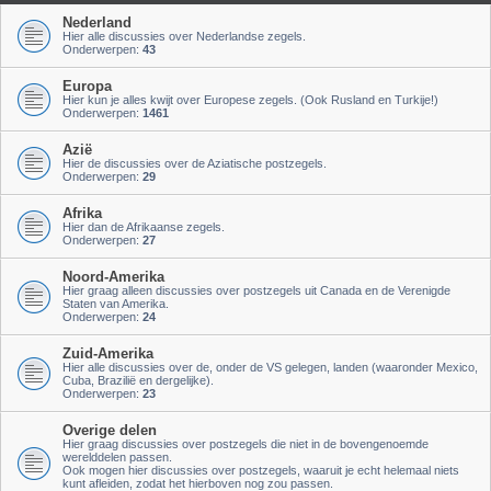
Nederland
Hier alle discussies over Nederlandse zegels.
Onderwerpen:
43
Europa
Hier kun je alles kwijt over Europese zegels. (Ook Rusland en Turkije!)
Onderwerpen:
1461
Azië
Hier de discussies over de Aziatische postzegels.
Onderwerpen:
29
Afrika
Hier dan de Afrikaanse zegels.
Onderwerpen:
27
Noord-Amerika
Hier graag alleen discussies over postzegels uit Canada en de Verenigde
Staten van Amerika.
Onderwerpen:
24
Zuid-Amerika
Hier alle discussies over de, onder de VS gelegen, landen (waaronder Mexico,
Cuba, Brazilië en dergelijke).
Onderwerpen:
23
Overige delen
Hier graag discussies over postzegels die niet in de bovengenoemde
werelddelen passen.
Ook mogen hier discussies over postzegels, waaruit je echt helemaal niets
kunt afleiden, zodat het hierboven nog zou passen.