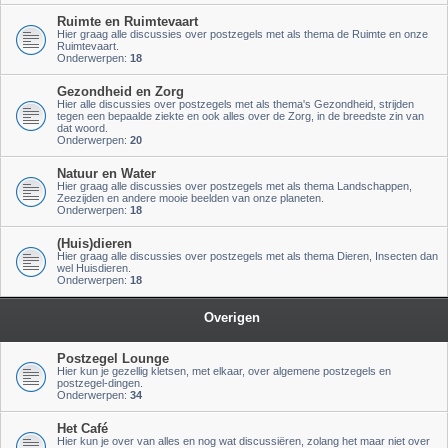
Ruimte en Ruimtevaart
Hier graag alle discussies over postzegels met als thema de Ruimte en onze
Ruimtevaart.
Onderwerpen:
18
Gezondheid en Zorg
Hier alle discussies over postzegels met als thema's Gezondheid, strijden
tegen een bepaalde ziekte en ook alles over de Zorg, in de breedste zin van
dat woord.
Onderwerpen:
20
Natuur en Water
Hier graag alle discussies over postzegels met als thema Landschappen,
Zeezijden en andere mooie beelden van onze planeten.
Onderwerpen:
18
(Huis)dieren
Hier graag alle discussies over postzegels met als thema Dieren, Insecten dan
wel Huisdieren.
Onderwerpen:
18
Overigen
Postzegel Lounge
Hier kun je gezellig kletsen, met elkaar, over algemene postzegels en
postzegel-dingen.
Onderwerpen:
34
Het Café
Hier kun je over van alles en nog wat discussiëren, zolang het maar niet over