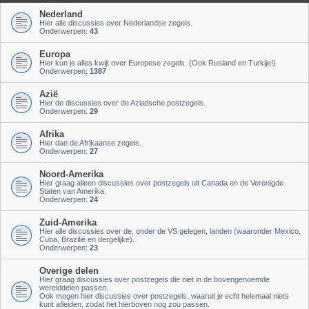
Nederland
Hier alle discussies over Nederlandse zegels.
Onderwerpen:
43
Europa
Hier kun je alles kwijt over Europese zegels. (Ook Rusland en Turkije!)
Onderwerpen:
1387
Azië
Hier de discussies over de Aziatische postzegels.
Onderwerpen:
29
Afrika
Hier dan de Afrikaanse zegels.
Onderwerpen:
27
Noord-Amerika
Hier graag alleen discussies over postzegels uit Canada en de Verenigde
Staten van Amerika.
Onderwerpen:
24
Zuid-Amerika
Hier alle discussies over de, onder de VS gelegen, landen (waaronder Mexico,
Cuba, Brazilië en dergelijke).
Onderwerpen:
23
Overige delen
Hier graag discussies over postzegels die niet in de bovengenoemde
werelddelen passen.
Ook mogen hier discussies over postzegels, waaruit je echt helemaal niets
kunt afleiden, zodat het hierboven nog zou passen.