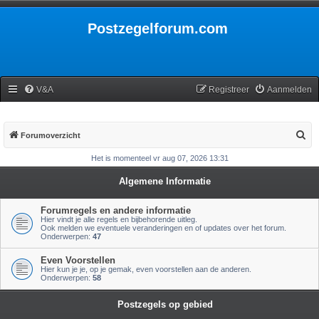
Postzegelforum.com
V&A
Registreer
Aanmelden
Z
Forumoverzicht
o
Het is momenteel vr aug 07, 2026 13:31
e
Algemene Informatie
k
Forumregels en andere informatie
Hier vindt je alle regels en bijbehorende uitleg.
Ook melden we eventuele veranderingen en of updates over het forum.
Onderwerpen:
47
Even Voorstellen
Hier kun je je, op je gemak, even voorstellen aan de anderen.
Onderwerpen:
58
Postzegels op gebied