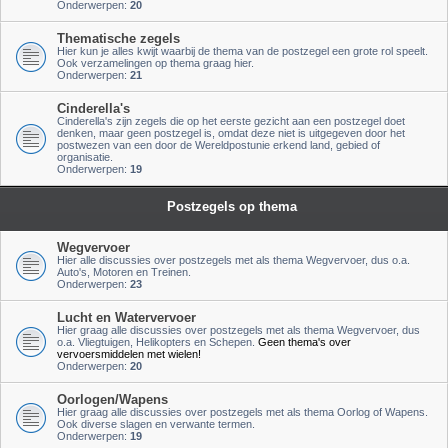
Onderwerpen:
20
Thematische zegels
Hier kun je alles kwijt waarbij de thema van de postzegel een grote rol speelt.
Ook verzamelingen op thema graag hier.
Onderwerpen:
21
Cinderella's
Cinderella's zijn zegels die op het eerste gezicht aan een postzegel doet
denken, maar geen postzegel is, omdat deze niet is uitgegeven door het
postwezen van een door de Wereldpostunie erkend land, gebied of
organisatie.
Onderwerpen:
19
Postzegels op thema
Wegvervoer
Hier alle discussies over postzegels met als thema Wegvervoer, dus o.a.
Auto's, Motoren en Treinen.
Onderwerpen:
23
Lucht en Watervervoer
Hier graag alle discussies over postzegels met als thema Wegvervoer, dus
o.a. Vliegtuigen, Helikopters en Schepen.
Geen thema's over
vervoersmiddelen met wielen!
Onderwerpen:
20
Oorlogen/Wapens
Hier graag alle discussies over postzegels met als thema Oorlog of Wapens.
Ook diverse slagen en verwante termen.
Onderwerpen:
19