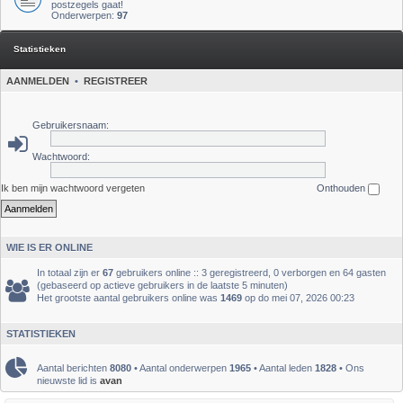
postzegels gaat!
Onderwerpen:
97
Statistieken
AANMELDEN
•
REGISTREER
Gebruikersnaam:
Wachtwoord:
Ik ben mijn wachtwoord vergeten
Onthouden
WIE IS ER ONLINE
In totaal zijn er
67
gebruikers online :: 3 geregistreerd, 0 verborgen en 64 gasten
(gebaseerd op actieve gebruikers in de laatste 5 minuten)
Het grootste aantal gebruikers online was
1469
op do mei 07, 2026 00:23
STATISTIEKEN
Aantal berichten
8080
• Aantal onderwerpen
1965
• Aantal leden
1828
• Ons
nieuwste lid is
avan