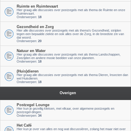
Ruimte en Ruimtevaart
Hier graag alle discussies over postzegels met als thema de Ruimte en onze
Ruimtevaart.
Onderwerpen:
18
Gezondheid en Zorg
Hier alle discussies over postzegels met als thema's Gezondheid, strijden
tegen een bepaalde ziekte en ook alles over de Zorg, in de breedste zin van
dat woord.
Onderwerpen:
20
Natuur en Water
Hier graag alle discussies over postzegels met als thema Landschappen,
Zeezijden en andere mooie beelden van onze planeten.
Onderwerpen:
18
(Huis)dieren
Hier graag alle discussies over postzegels met als thema Dieren, Insecten dan
wel Huisdieren.
Onderwerpen:
18
Overigen
Postzegel Lounge
Hier kun je gezellig kletsen, met elkaar, over algemene postzegels en
postzegel-dingen.
Onderwerpen:
34
Het Café
Hier kun je over van alles en nog wat discussiëren, zolang het maar niet over