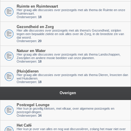
Ruimte en Ruimtevaart
Hier graag alle discussies over postzegels met als thema de Ruimte en onze
Ruimtevaart.
Onderwerpen:
18
Gezondheid en Zorg
Hier alle discussies over postzegels met als thema's Gezondheid, strijden
tegen een bepaalde ziekte en ook alles over de Zorg, in de breedste zin van
dat woord.
Onderwerpen:
20
Natuur en Water
Hier graag alle discussies over postzegels met als thema Landschappen,
Zeezijden en andere mooie beelden van onze planeten.
Onderwerpen:
18
(Huis)dieren
Hier graag alle discussies over postzegels met als thema Dieren, Insecten dan
wel Huisdieren.
Onderwerpen:
18
Overigen
Postzegel Lounge
Hier kun je gezellig kletsen, met elkaar, over algemene postzegels en
postzegel-dingen.
Onderwerpen:
34
Het Café
Hier kun je over van alles en nog wat discussiëren, zolang het maar niet over