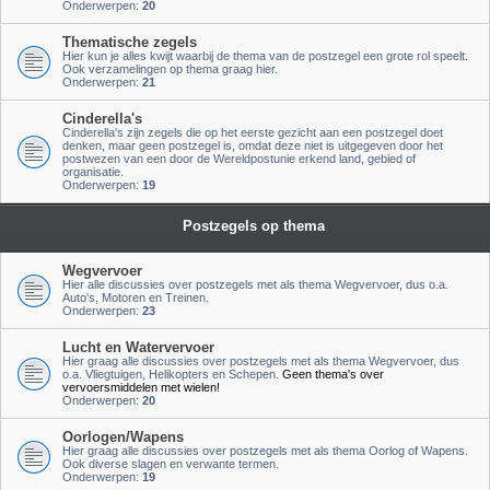
Onderwerpen:
20
Thematische zegels
Hier kun je alles kwijt waarbij de thema van de postzegel een grote rol speelt.
Ook verzamelingen op thema graag hier.
Onderwerpen:
21
Cinderella's
Cinderella's zijn zegels die op het eerste gezicht aan een postzegel doet
denken, maar geen postzegel is, omdat deze niet is uitgegeven door het
postwezen van een door de Wereldpostunie erkend land, gebied of
organisatie.
Onderwerpen:
19
Postzegels op thema
Wegvervoer
Hier alle discussies over postzegels met als thema Wegvervoer, dus o.a.
Auto's, Motoren en Treinen.
Onderwerpen:
23
Lucht en Watervervoer
Hier graag alle discussies over postzegels met als thema Wegvervoer, dus
o.a. Vliegtuigen, Helikopters en Schepen.
Geen thema's over
vervoersmiddelen met wielen!
Onderwerpen:
20
Oorlogen/Wapens
Hier graag alle discussies over postzegels met als thema Oorlog of Wapens.
Ook diverse slagen en verwante termen.
Onderwerpen:
19