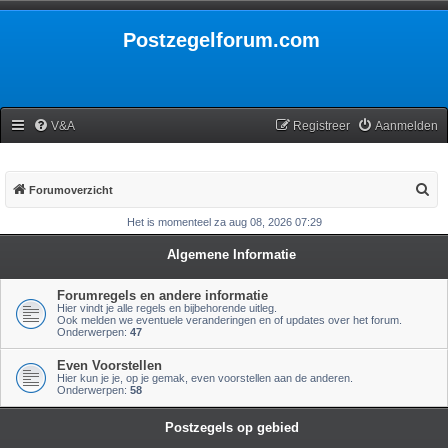
Postzegelforum.com
V&A
Registreer
Aanmelden
Z
Forumoverzicht
o
Het is momenteel za aug 08, 2026 07:29
e
Algemene Informatie
k
Forumregels en andere informatie
Hier vindt je alle regels en bijbehorende uitleg.
Ook melden we eventuele veranderingen en of updates over het forum.
Onderwerpen:
47
Even Voorstellen
Hier kun je je, op je gemak, even voorstellen aan de anderen.
Onderwerpen:
58
Postzegels op gebied