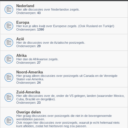
Nederland
Hier alle discussies over Nederlandse zegels.
Onderwerpen:
43
Europa
Hier kun je alles kwijt over Europese zegels. (Ook Rusland en Turkije!)
Onderwerpen:
1390
Azië
Hier de discussies over de Aziatische postzegels.
Onderwerpen:
29
Afrika
Hier dan de Afrikaanse zegels.
Onderwerpen:
27
Noord-Amerika
Hier graag alleen discussies over postzegels uit Canada en de Verenigde
Staten van Amerika.
Onderwerpen:
24
Zuid-Amerika
Hier alle discussies over de, onder de VS gelegen, landen (waaronder Mexico,
Cuba, Brazilië en dergelijke).
Onderwerpen:
23
Overige delen
Hier graag discussies over postzegels die niet in de bovengenoemde
werelddelen passen.
Ook mogen hier discussies over postzegels, waaruit je echt helemaal niets
kunt afleiden, zodat het hierboven nog zou passen.