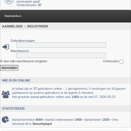
postzegels gaat!
Onderwerpen:
97
Statistieken
AANMELDEN
•
REGISTREER
Gebruikersnaam:
Wachtwoord:
Ik ben mijn wachtwoord vergeten
Onthouden
WIE IS ER ONLINE
In totaal zijn er
17
gebruikers online :: 1 geregistreerd, 0 verborgen en 16 gasten
(gebaseerd op actieve gebruikers in de laatste 5 minuten)
Het grootste aantal gebruikers online was
1469
op do mei 07, 2026 00:23
STATISTIEKEN
Aantal berichten
8084
• Aantal onderwerpen
1968
• Aantal leden
1830
• Ons
nieuwste lid is
Securitywpd