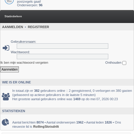
postzegels gaat!
Onderwerpen:
96
Statistieken
AANMELDEN
•
REGISTREER
Gebruikersnaam:
Wachtwoord:
Ik ben mijn wachtwoord vergeten
Onthouden
WIE IS ER ONLINE
In totaal zijn er
382
gebruikers online :: 2 geregistreerd, 0 verborgen en 380 gasten
(gebaseerd op actieve gebruikers in de laatste 5 minuten)
Het grootste aantal gebruikers online was
1469
op do mei 07, 2026 00:23
STATISTIEKEN
Aantal berichten
8074
• Aantal onderwerpen
1962
• Aantal leden
1826
• Ons
nieuwste lid is
RollingSlotsdrilt