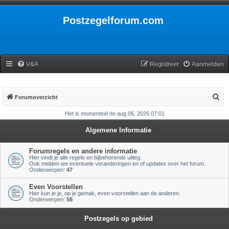
Postzegelforum.com
V&A
Registreer
Aanmelden
Z
Forumoverzicht
o
Het is momenteel do aug 06, 2026 07:01
e
Algemene Informatie
k
Forumregels en andere informatie
Hier vindt je alle regels en bijbehorende uitleg.
Ook melden we eventuele veranderingen en of updates over het forum.
Onderwerpen:
47
Even Voorstellen
Hier kun je je, op je gemak, even voorstellen aan de anderen.
Onderwerpen:
58
Postzegels op gebied