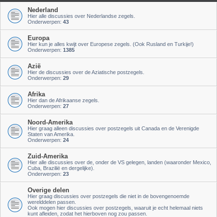
Nederland
Hier alle discussies over Nederlandse zegels.
Onderwerpen:
43
Europa
Hier kun je alles kwijt over Europese zegels. (Ook Rusland en Turkije!)
Onderwerpen:
1385
Azië
Hier de discussies over de Aziatische postzegels.
Onderwerpen:
29
Afrika
Hier dan de Afrikaanse zegels.
Onderwerpen:
27
Noord-Amerika
Hier graag alleen discussies over postzegels uit Canada en de Verenigde
Staten van Amerika.
Onderwerpen:
24
Zuid-Amerika
Hier alle discussies over de, onder de VS gelegen, landen (waaronder Mexico,
Cuba, Brazilië en dergelijke).
Onderwerpen:
23
Overige delen
Hier graag discussies over postzegels die niet in de bovengenoemde
werelddelen passen.
Ook mogen hier discussies over postzegels, waaruit je echt helemaal niets
kunt afleiden, zodat het hierboven nog zou passen.