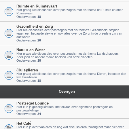
Ruimte en Ruimtevaart
Hier graag alle discussies over postzegels met als thema de Ruimte en onze
Ruimtevaart.
Onderwerpen:
18
Gezondheid en Zorg
Hier alle discussies over postzegels met als thema's Gezondheid, strijden
tegen een bepaalde ziekte en ook alles over de Zorg, in de breedste zin van
dat woord.
Onderwerpen:
20
Natuur en Water
Hier graag alle discussies over postzegels met als thema Landschappen,
Zeezijden en andere mooie beelden van onze planeten.
Onderwerpen:
18
(Huis)dieren
Hier graag alle discussies over postzegels met als thema Dieren, Insecten dan
wel Huisdieren.
Onderwerpen:
18
Overigen
Postzegel Lounge
Hier kun je gezellig kletsen, met elkaar, over algemene postzegels en
postzegel-dingen.
Onderwerpen:
34
Het Café
Hier kun je over van alles en nog wat discussiëren, zolang het maar niet over