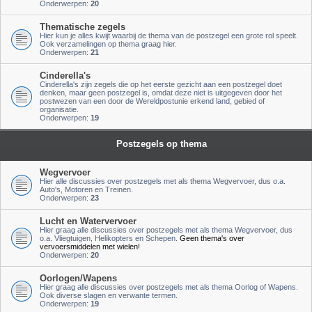
Onderwerpen:
20
Thematische zegels
Hier kun je alles kwijt waarbij de thema van de postzegel een grote rol speelt.
Ook verzamelingen op thema graag hier.
Onderwerpen:
21
Cinderella's
Cinderella's zijn zegels die op het eerste gezicht aan een postzegel doet
denken, maar geen postzegel is, omdat deze niet is uitgegeven door het
postwezen van een door de Wereldpostunie erkend land, gebied of
organisatie.
Onderwerpen:
19
Postzegels op thema
Wegvervoer
Hier alle discussies over postzegels met als thema Wegvervoer, dus o.a.
Auto's, Motoren en Treinen.
Onderwerpen:
23
Lucht en Watervervoer
Hier graag alle discussies over postzegels met als thema Wegvervoer, dus
o.a. Vliegtuigen, Helikopters en Schepen.
Geen thema's over
vervoersmiddelen met wielen!
Onderwerpen:
20
Oorlogen/Wapens
Hier graag alle discussies over postzegels met als thema Oorlog of Wapens.
Ook diverse slagen en verwante termen.
Onderwerpen:
19