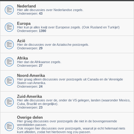
Nederland
Hier alle discussies over Nederlandse zegels.
Onderwerpen:
43
Europa
Hier kun je alles kwijt over Europese zegels. (Ook Rusland en Turkije!)
Onderwerpen:
1390
Azië
Hier de discussies over de Aziatische postzegels.
Onderwerpen:
29
Afrika
Hier dan de Afrikaanse zegels.
Onderwerpen:
27
Noord-Amerika
Hier graag alleen discussies over postzegels uit Canada en de Verenigde
Staten van Amerika.
Onderwerpen:
24
Zuid-Amerika
Hier alle discussies over de, onder de VS gelegen, landen (waaronder Mexico,
Cuba, Brazilië en dergelijke).
Onderwerpen:
23
Overige delen
Hier graag discussies over postzegels die niet in de bovengenoemde
werelddelen passen.
Ook mogen hier discussies over postzegels, waaruit je echt helemaal niets
kunt afleiden, zodat het hierboven nog zou passen.