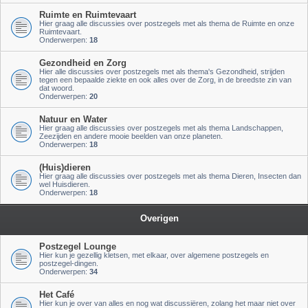
Ruimte en Ruimtevaart
Hier graag alle discussies over postzegels met als thema de Ruimte en onze
Ruimtevaart.
Onderwerpen:
18
Gezondheid en Zorg
Hier alle discussies over postzegels met als thema's Gezondheid, strijden
tegen een bepaalde ziekte en ook alles over de Zorg, in de breedste zin van
dat woord.
Onderwerpen:
20
Natuur en Water
Hier graag alle discussies over postzegels met als thema Landschappen,
Zeezijden en andere mooie beelden van onze planeten.
Onderwerpen:
18
(Huis)dieren
Hier graag alle discussies over postzegels met als thema Dieren, Insecten dan
wel Huisdieren.
Onderwerpen:
18
Overigen
Postzegel Lounge
Hier kun je gezellig kletsen, met elkaar, over algemene postzegels en
postzegel-dingen.
Onderwerpen:
34
Het Café
Hier kun je over van alles en nog wat discussiëren, zolang het maar niet over