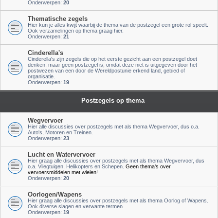
Onderwerpen:
20
Thematische zegels
Hier kun je alles kwijt waarbij de thema van de postzegel een grote rol speelt.
Ook verzamelingen op thema graag hier.
Onderwerpen:
21
Cinderella's
Cinderella's zijn zegels die op het eerste gezicht aan een postzegel doet
denken, maar geen postzegel is, omdat deze niet is uitgegeven door het
postwezen van een door de Wereldpostunie erkend land, gebied of
organisatie.
Onderwerpen:
19
Postzegels op thema
Wegvervoer
Hier alle discussies over postzegels met als thema Wegvervoer, dus o.a.
Auto's, Motoren en Treinen.
Onderwerpen:
23
Lucht en Watervervoer
Hier graag alle discussies over postzegels met als thema Wegvervoer, dus
o.a. Vliegtuigen, Helikopters en Schepen.
Geen thema's over
vervoersmiddelen met wielen!
Onderwerpen:
20
Oorlogen/Wapens
Hier graag alle discussies over postzegels met als thema Oorlog of Wapens.
Ook diverse slagen en verwante termen.
Onderwerpen:
19