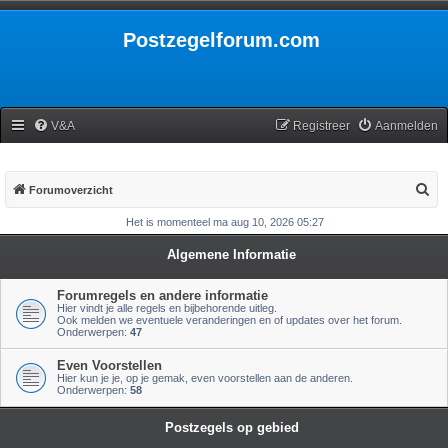
Postzegelforum.com
V&A
Registreer
Aanmelden
Z
Forumoverzicht
o
Het is momenteel ma aug 10, 2026 05:27
e
Algemene Informatie
k
Forumregels en andere informatie
Hier vindt je alle regels en bijbehorende uitleg.
Ook melden we eventuele veranderingen en of updates over het forum.
Onderwerpen:
47
Even Voorstellen
Hier kun je je, op je gemak, even voorstellen aan de anderen.
Onderwerpen:
58
Postzegels op gebied