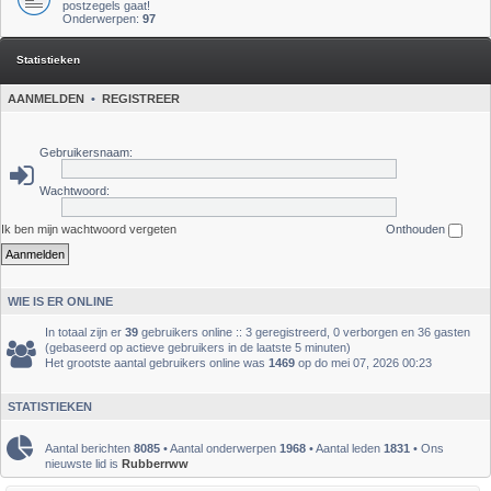
postzegels gaat!
Onderwerpen:
97
Statistieken
AANMELDEN
•
REGISTREER
Gebruikersnaam:
Wachtwoord:
Ik ben mijn wachtwoord vergeten
Onthouden
WIE IS ER ONLINE
In totaal zijn er
39
gebruikers online :: 3 geregistreerd, 0 verborgen en 36 gasten
(gebaseerd op actieve gebruikers in de laatste 5 minuten)
Het grootste aantal gebruikers online was
1469
op do mei 07, 2026 00:23
STATISTIEKEN
Aantal berichten
8085
• Aantal onderwerpen
1968
• Aantal leden
1831
• Ons
nieuwste lid is
Rubberrww