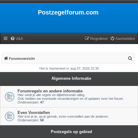
Postzegelforum.com
V&A
Registreer
Aanmelden
Z
Forumoverzicht
o
Het is momenteel vr aug 07, 2026 22:30
e
Algemene Informatie
k
Forumregels en andere informatie
Hier vindt je alle regels en bijbehorende uitleg.
Ook melden we eventuele veranderingen en of updates over het forum.
Onderwerpen:
47
Even Voorstellen
Hier kun je je, op je gemak, even voorstellen aan de anderen.
Onderwerpen:
58
Postzegels op gebied