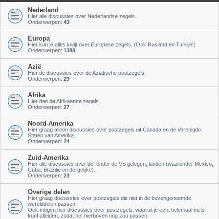
Nederland
Hier alle discussies over Nederlandse zegels.
Onderwerpen:
43
Europa
Hier kun je alles kwijt over Europese zegels. (Ook Rusland en Turkije!)
Onderwerpen:
1388
Azië
Hier de discussies over de Aziatische postzegels.
Onderwerpen:
29
Afrika
Hier dan de Afrikaanse zegels.
Onderwerpen:
27
Noord-Amerika
Hier graag alleen discussies over postzegels uit Canada en de Verenigde
Staten van Amerika.
Onderwerpen:
24
Zuid-Amerika
Hier alle discussies over de, onder de VS gelegen, landen (waaronder Mexico,
Cuba, Brazilië en dergelijke).
Onderwerpen:
23
Overige delen
Hier graag discussies over postzegels die niet in de bovengenoemde
werelddelen passen.
Ook mogen hier discussies over postzegels, waaruit je echt helemaal niets
kunt afleiden, zodat het hierboven nog zou passen.