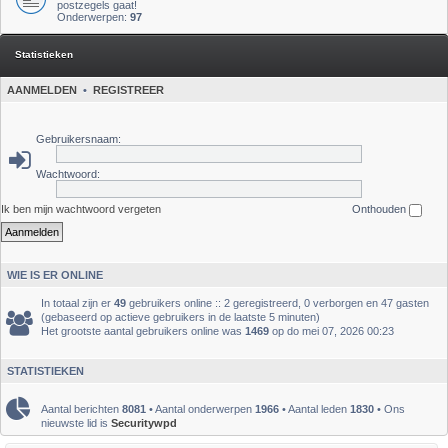
postzegels gaat!
Onderwerpen:
97
Statistieken
AANMELDEN
•
REGISTREER
Gebruikersnaam:
Wachtwoord:
Ik ben mijn wachtwoord vergeten
Onthouden
WIE IS ER ONLINE
In totaal zijn er
49
gebruikers online :: 2 geregistreerd, 0 verborgen en 47 gasten
(gebaseerd op actieve gebruikers in de laatste 5 minuten)
Het grootste aantal gebruikers online was
1469
op do mei 07, 2026 00:23
STATISTIEKEN
Aantal berichten
8081
• Aantal onderwerpen
1966
• Aantal leden
1830
• Ons
nieuwste lid is
Securitywpd