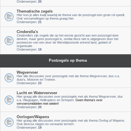
Onderwerpen:
20
Thematische zegels
Hier kun je alles kwijt waarbij de thema van de postzegel een grote rol speelt.
Ook verzamelingen op thema graag hier.
Onderwerpen:
21
Cinderella's
Cinderella's zijn zegels die op het eerste gezicht aan een postzegel doet
denken, maar geen postzegel is, omdat deze niet is uitgegeven door het
postwezen van een door de Wereldpostunie erkend land, gebied of
organisatie.
Onderwerpen:
19
Postzegels op thema
Wegvervoer
Hier alle discussies over postzegels met als thema Wegvervoer, dus o.a.
Auto's, Motoren en Treinen.
Onderwerpen:
23
Lucht en Watervervoer
Hier graag alle discussies over postzegels met als thema Wegvervoer, dus
o.a. Vliegtuigen, Helikopters en Schepen.
Geen thema's over
vervoersmiddelen met wielen!
Onderwerpen:
20
Oorlogen/Wapens
Hier graag alle discussies over postzegels met als thema Oorlog of Wapens.
Ook diverse slagen en verwante termen.
Onderwerpen:
19