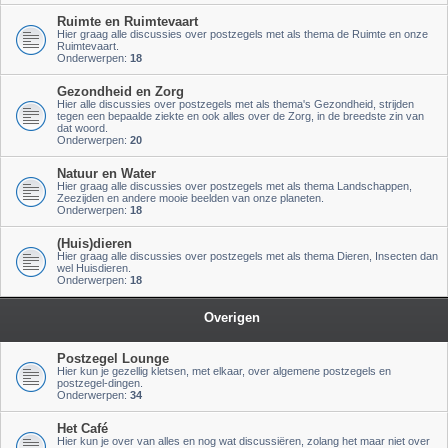
Ruimte en Ruimtevaart
Hier graag alle discussies over postzegels met als thema de Ruimte en onze
Ruimtevaart.
Onderwerpen:
18
Gezondheid en Zorg
Hier alle discussies over postzegels met als thema's Gezondheid, strijden
tegen een bepaalde ziekte en ook alles over de Zorg, in de breedste zin van
dat woord.
Onderwerpen:
20
Natuur en Water
Hier graag alle discussies over postzegels met als thema Landschappen,
Zeezijden en andere mooie beelden van onze planeten.
Onderwerpen:
18
(Huis)dieren
Hier graag alle discussies over postzegels met als thema Dieren, Insecten dan
wel Huisdieren.
Onderwerpen:
18
Overigen
Postzegel Lounge
Hier kun je gezellig kletsen, met elkaar, over algemene postzegels en
postzegel-dingen.
Onderwerpen:
34
Het Café
Hier kun je over van alles en nog wat discussiëren, zolang het maar niet over