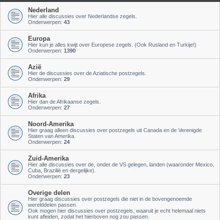
Nederland
Hier alle discussies over Nederlandse zegels.
Onderwerpen:
43
Europa
Hier kun je alles kwijt over Europese zegels. (Ook Rusland en Turkije!)
Onderwerpen:
1390
Azië
Hier de discussies over de Aziatische postzegels.
Onderwerpen:
29
Afrika
Hier dan de Afrikaanse zegels.
Onderwerpen:
27
Noord-Amerika
Hier graag alleen discussies over postzegels uit Canada en de Verenigde
Staten van Amerika.
Onderwerpen:
24
Zuid-Amerika
Hier alle discussies over de, onder de VS gelegen, landen (waaronder Mexico,
Cuba, Brazilië en dergelijke).
Onderwerpen:
23
Overige delen
Hier graag discussies over postzegels die niet in de bovengenoemde
werelddelen passen.
Ook mogen hier discussies over postzegels, waaruit je echt helemaal niets
kunt afleiden, zodat het hierboven nog zou passen.