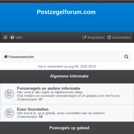
Postzegelforum.com
V&A
Registreer
Aanmelden
Z
Forumoverzicht
o
Het is momenteel za aug 08, 2026 05:07
e
Algemene Informatie
k
Forumregels en andere informatie
Hier vindt je alle regels en bijbehorende uitleg.
Ook melden we eventuele veranderingen en of updates over het forum.
Onderwerpen:
47
Even Voorstellen
Hier kun je je, op je gemak, even voorstellen aan de anderen.
Onderwerpen:
58
Postzegels op gebied