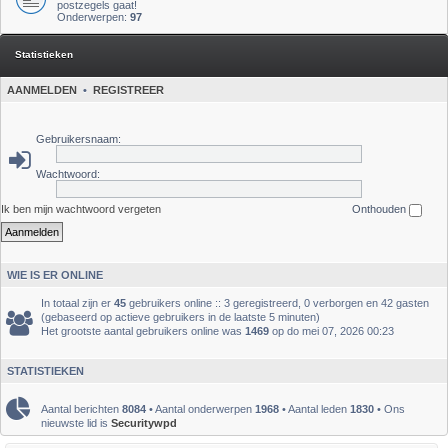
postzegels gaat!
Onderwerpen:
97
Statistieken
AANMELDEN
•
REGISTREER
Gebruikersnaam:
Wachtwoord:
Ik ben mijn wachtwoord vergeten
Onthouden
WIE IS ER ONLINE
In totaal zijn er
45
gebruikers online :: 3 geregistreerd, 0 verborgen en 42 gasten
(gebaseerd op actieve gebruikers in de laatste 5 minuten)
Het grootste aantal gebruikers online was
1469
op do mei 07, 2026 00:23
STATISTIEKEN
Aantal berichten
8084
• Aantal onderwerpen
1968
• Aantal leden
1830
• Ons
nieuwste lid is
Securitywpd