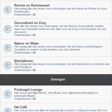
Ruimte en Ruimtevaart
Hier graag alle discussies over postzegels met als thema de Ruimte en onze
Ruimtevaart.
Onderwerpen:
18
Gezondheid en Zorg
Hier alle discussies over postzegels met als thema's Gezondheid, strijden
tegen een bepaalde ziekte en ook alles over de Zorg, in de breedste zin van
dat woord.
Onderwerpen:
20
Natuur en Water
Hier graag alle discussies over postzegels met als thema Landschappen,
Zeezijden en andere mooie beelden van onze planeten.
Onderwerpen:
18
(Huis)dieren
Hier graag alle discussies over postzegels met als thema Dieren, Insecten dan
wel Huisdieren.
Onderwerpen:
18
Overigen
Postzegel Lounge
Hier kun je gezellig kletsen, met elkaar, over algemene postzegels en
postzegel-dingen.
Onderwerpen:
34
Het Café
Hier kun je over van alles en nog wat discussiëren, zolang het maar niet over