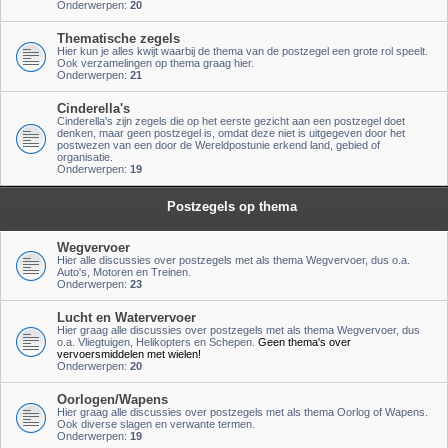
Onderwerpen:
20
Thematische zegels
Hier kun je alles kwijt waarbij de thema van de postzegel een grote rol speelt.
Ook verzamelingen op thema graag hier.
Onderwerpen:
21
Cinderella's
Cinderella's zijn zegels die op het eerste gezicht aan een postzegel doet
denken, maar geen postzegel is, omdat deze niet is uitgegeven door het
postwezen van een door de Wereldpostunie erkend land, gebied of
organisatie.
Onderwerpen:
19
Postzegels op thema
Wegvervoer
Hier alle discussies over postzegels met als thema Wegvervoer, dus o.a.
Auto's, Motoren en Treinen.
Onderwerpen:
23
Lucht en Watervervoer
Hier graag alle discussies over postzegels met als thema Wegvervoer, dus
o.a. Vliegtuigen, Helikopters en Schepen.
Geen thema's over
vervoersmiddelen met wielen!
Onderwerpen:
20
Oorlogen/Wapens
Hier graag alle discussies over postzegels met als thema Oorlog of Wapens.
Ook diverse slagen en verwante termen.
Onderwerpen:
19