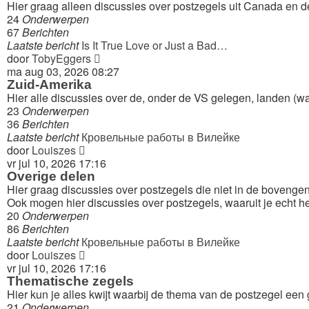
Hier graag alleen discussies over postzegels uit Canada en 
24
Onderwerpen
67
Berichten
Laatste bericht
Is It True Love or Just a Bad…
Bekijk
door
TobyEggers
laatste
ma aug 03, 2026 08:27
bericht
Zuid-Amerika
Hier alle discussies over de, onder de VS gelegen, landen (wa
23
Onderwerpen
36
Berichten
Laatste bericht
Кровельные работы в Вилейке
Bekijk
door
Louiszes
laatste
vr jul 10, 2026 17:16
bericht
Overige delen
Hier graag discussies over postzegels die niet in de boven
Ook mogen hier discussies over postzegels, waaruit je echt h
20
Onderwerpen
86
Berichten
Laatste bericht
Кровельные работы в Вилейке
Bekijk
door
Louiszes
laatste
vr jul 10, 2026 17:16
bericht
Thematische zegels
Hier kun je alles kwijt waarbij de thema van de postzegel een
21
Onderwerpen