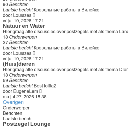
90
Berichten
Laatste bericht
Кровельные работы в Вилейке
Bekijk
door
Louiszes
laatste
vr jul 10, 2026 17:21
bericht
Natuur en Water
Hier graag alle discussies over postzegels met als thema L
18
Onderwerpen
27
Berichten
Laatste bericht
Кровельные работы в Вилейке
Bekijk
door
Louiszes
laatste
vr jul 10, 2026 17:21
bericht
(Huis)dieren
Hier graag alle discussies over postzegels met als thema Die
18
Onderwerpen
59
Berichten
Laatste bericht
Best lolita2
Bekijk
door
EugeneLem
laatste
ma jul 27, 2026 18:38
Overigen
bericht
Onderwerpen
Berichten
Laatste bericht
Postzegel Lounge