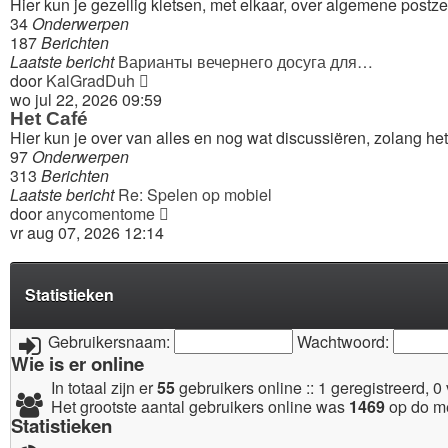
Hier kun je gezellig kletsen, met elkaar, over algemene postz
34
Onderwerpen
187
Berichten
Laatste bericht
Варианты вечернего досуга для…
Bekijk
door
KalGradDuh
laatste
wo jul 22, 2026 09:59
bericht
Het Café
Hier kun je over van alles en nog wat discussiëren, zolang het
97
Onderwerpen
313
Berichten
Laatste bericht
Re: Spelen op mobiel
Bekijk
door
anycomentome
laatste
vr aug 07, 2026 12:14
bericht
Statistieken
Aanmelden
•
Registreer
Gebruikersnaam:
Wachtwoord:
Wie is er online
In totaal zijn er
55
gebruikers online :: 1 geregistreerd, 
Het grootste aantal gebruikers online was
1469
op do me
Statistieken