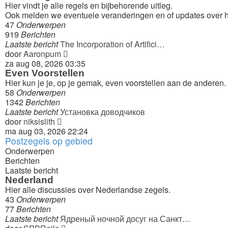
Hier vindt je alle regels en bijbehorende uitleg.
Ook melden we eventuele veranderingen en of updates over h
47
Onderwerpen
919
Berichten
Laatste bericht
The Incorporation of Artifici…
Bekijk
door
Aaronpum
laatste
za aug 08, 2026 03:35
bericht
Even Voorstellen
Hier kun je je, op je gemak, even voorstellen aan de anderen.
58
Onderwerpen
1342
Berichten
Laatste bericht
Установка доводчиков
Bekijk
door
niksislith
laatste
ma aug 03, 2026 22:24
Postzegels op gebied
bericht
Onderwerpen
Berichten
Laatste bericht
Nederland
Hier alle discussies over Nederlandse zegels.
43
Onderwerpen
77
Berichten
Laatste bericht
Ядреный ночной досуг на Санкт…
Bekijk