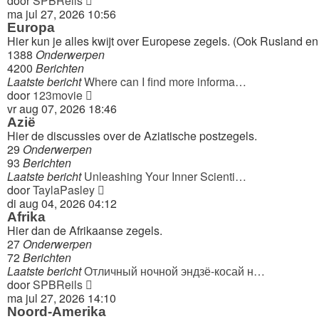
door
SPBReils
laatste
ma jul 27, 2026 10:56
bericht
Europa
Hier kun je alles kwijt over Europese zegels. (Ook Rusland en 
1388
Onderwerpen
4200
Berichten
Laatste bericht
Where can I find more informa…
Bekijk
door
123movie
laatste
vr aug 07, 2026 18:46
bericht
Azië
Hier de discussies over de Aziatische postzegels.
29
Onderwerpen
93
Berichten
Laatste bericht
Unleashing Your Inner Scienti…
Bekijk
door
TaylaPasley
laatste
di aug 04, 2026 04:12
bericht
Afrika
Hier dan de Afrikaanse zegels.
27
Onderwerpen
72
Berichten
Laatste bericht
Отличный ночной эндзё-косай н…
Bekijk
door
SPBReils
laatste
ma jul 27, 2026 14:10
bericht
Noord-Amerika