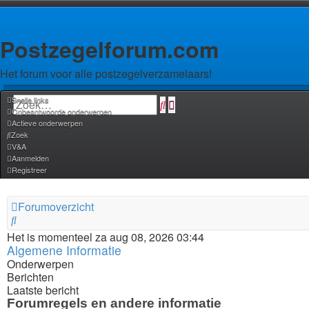
Postzegelforum.com
Het forum voor alle postzegelverzamelaars!
Snelle links
Zoek
Uitgebreid
Onbeantwoorde onderwerpen
zoeken
Actieve onderwerpen
Zoek
V&A
Aanmelden
Registreer
Forumoverzicht
Zoek
Het is momenteel za aug 08, 2026 03:44
Algemene Informatie
Onderwerpen
Berichten
Laatste bericht
Forumregels en andere informatie