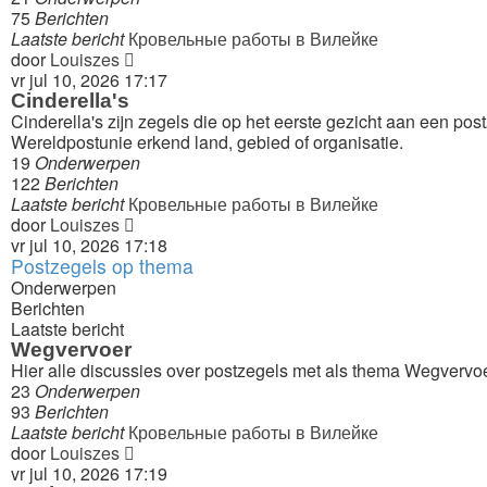
75
Berichten
Laatste bericht
Кровельные работы в Вилейке
Bekijk
door
Louiszes
laatste
vr jul 10, 2026 17:17
bericht
Cinderella's
Cinderella's zijn zegels die op het eerste gezicht aan een p
Wereldpostunie erkend land, gebied of organisatie.
19
Onderwerpen
122
Berichten
Laatste bericht
Кровельные работы в Вилейке
Bekijk
door
Louiszes
laatste
vr jul 10, 2026 17:18
Postzegels op thema
bericht
Onderwerpen
Berichten
Laatste bericht
Wegvervoer
Hier alle discussies over postzegels met als thema Wegvervoer
23
Onderwerpen
93
Berichten
Laatste bericht
Кровельные работы в Вилейке
Bekijk
door
Louiszes
laatste
vr jul 10, 2026 17:19