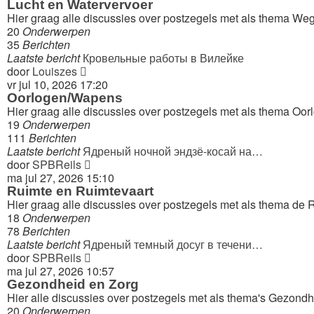
bericht
Lucht en Watervervoer
Hier graag alle discussies over postzegels met als thema Weg
20
Onderwerpen
35
Berichten
Laatste bericht
Кровельные работы в Вилейке
Bekijk
door
Louiszes
laatste
vr jul 10, 2026 17:20
bericht
Oorlogen/Wapens
Hier graag alle discussies over postzegels met als thema Oo
19
Onderwerpen
111
Berichten
Laatste bericht
Ядреный ночной эндзё-косай на…
Bekijk
door
SPBReils
laatste
ma jul 27, 2026 15:10
bericht
Ruimte en Ruimtevaart
Hier graag alle discussies over postzegels met als thema de 
18
Onderwerpen
78
Berichten
Laatste bericht
Ядреный темный досуг в течени…
Bekijk
door
SPBReils
laatste
ma jul 27, 2026 10:57
bericht
Gezondheid en Zorg
Hier alle discussies over postzegels met als thema's Gezondhe
20
Onderwerpen