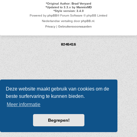
*
Original Author:
Brad Veryard
*
Updated to 3.3.x by
MannixMD
*
Style version: 3.4.0
Powered by
phpBB
® Forum Software © phpBB Limited
Nederlandse vertaling door
phpBB.nl
.
Privacy
|
Gebruikersvoorwaarden
Deze website maakt gebruik van cookies om de
beste surfervaring te kunnen bieden.
Meer informatie
Begrepen!