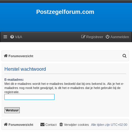
Postzegelforum.com
V&A
Registreer
Aanmelden
Z
Forumoverzicht
o
Herstel wachtwoord
e
k
E-mailadres:
Met dit e-mailadres wordt het e-mailadres bedoeld dat bij ons bekend is. Als je het e-
mailadres nog nooit hebt gewijzigd, is dit het e-mailadres dat je hebt gebruikt bij de
registratie.
Forumoverzicht
Contact
Verwijder cookies
Alle tijden zijn
UTC+02:00