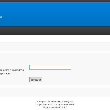
s!
ls je het e-mailadres
gistratie.
*
Original Author:
Brad Veryard
*
Updated to 3.3.x by
MannixMD
*
Style version: 3.4.0