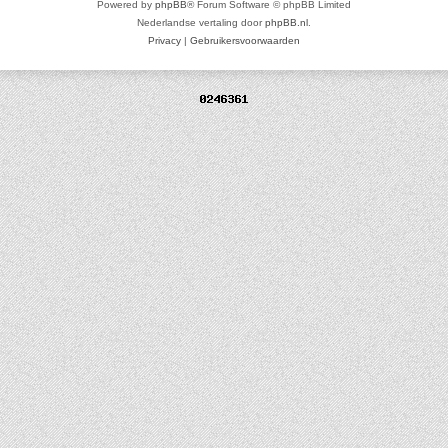
Powered by
phpBB
® Forum Software © phpBB Limited
Nederlandse vertaling door
phpBB.nl
.
Privacy
|
Gebruikersvoorwaarden