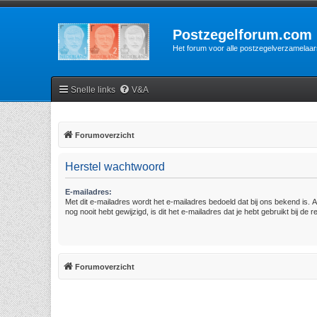
Postzegelforum.com
Het forum voor alle postzegelverzamelaar
Snelle links
V&A
Forumoverzicht
Herstel wachtwoord
E-mailadres:
Met dit e-mailadres wordt het e-mailadres bedoeld dat bij ons bekend is. A
nog nooit hebt gewijzigd, is dit het e-mailadres dat je hebt gebruikt bij de re
Forumoverzicht