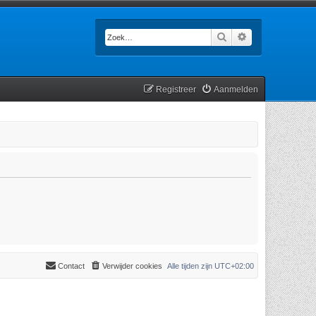
Zoek
Uitgebreid zoek
Registreer
Aanmelden
Contact
Verwijder cookies
Alle tijden zijn
UTC+02:00