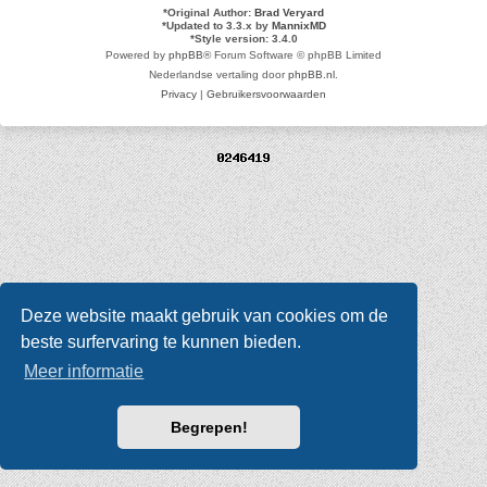
*
Original Author:
Brad Veryard
*
Updated to 3.3.x by
MannixMD
*
Style version: 3.4.0
Powered by
phpBB
® Forum Software © phpBB Limited
Nederlandse vertaling door
phpBB.nl
.
Privacy
|
Gebruikersvoorwaarden
Deze website maakt gebruik van cookies om de
beste surfervaring te kunnen bieden.
Meer informatie
Begrepen!