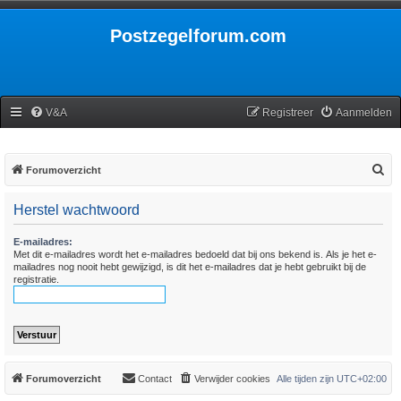
Postzegelforum.com
V&A
Registreer
Aanmelden
Z
Forumoverzicht
o
Herstel wachtwoord
e
k
E-mailadres:
Met dit e-mailadres wordt het e-mailadres bedoeld dat bij ons bekend is. Als je het e-
mailadres nog nooit hebt gewijzigd, is dit het e-mailadres dat je hebt gebruikt bij de
registratie.
Forumoverzicht
Contact
Verwijder cookies
Alle tijden zijn
UTC+02:00