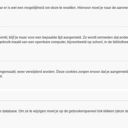
aar er is wel een mogelijkheid om deze te resetten. Hiervoor moet je naar de aanm
vinkt, blijf je maar voor een bepaalde tijd aangemeld. Zo wordt vermeden dat ande
gebruik maakt van een openbare computer, bijvoorbeeld op school, in de bibliotheek,
 aangemaakt, weer verwijderd worden. Deze cookies zorgen ervoor dat je aangemeld
t.
de database. Om ze te wijzigen moet je op de
gebruikerspaneel
link klikken (deze s