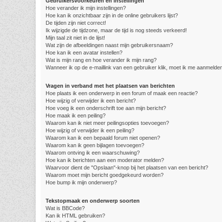
Gebruikersvoorkeuren en instellingen
Hoe verander ik mijn instellingen?
Hoe kan ik onzichtbaar zijn in de online gebruikers lijst?
De tijden zijn niet correct!
Ik wijzigde de tijdzone, maar de tijd is nog steeds verkeerd!
Mijn taal zit niet in de lijst!
Wat zijn de afbeeldingen naast mijn gebruikersnaam?
Hoe kan ik een avatar instellen?
Wat is mijn rang en hoe verander ik mijn rang?
Wanneer ik op de e-maillink van een gebruiker klik, moet ik me aanmelde
Vragen in verband met het plaatsen van berichten
Hoe plaats ik een onderwerp in een forum of maak een reactie?
Hoe wijzig of verwijder ik een bericht?
Hoe voeg ik een onderschrift toe aan mijn bericht?
Hoe maak ik een peiling?
Waarom kan ik niet meer peilingsopties toevoegen?
Hoe wijzig of verwijder ik een peiling?
Waarom kan ik een bepaald forum niet openen?
Waarom kan ik geen bijlagen toevoegen?
Waarom ontving ik een waarschuwing?
Hoe kan ik berichten aan een moderator melden?
Waarvoor dient de "Opslaan"-knop bij het plaatsen van een bericht?
Waarom moet mijn bericht goedgekeurd worden?
Hoe bump ik mijn onderwerp?
Tekstopmaak en onderwerp soorten
Wat is BBCode?
Kan ik HTML gebruiken?