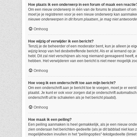
Hoe plaats ik een onderwerp in een forum of maak een reactie
Om een nieuw onderwerp in één van de forums te plaatsen of om 
moet je je registreren voor je een nieuw onderwerp kan aanmaken,
nieuwe onderwerpen in dit forum plaatsen, je mag niet antwoorde
Omhoog
Hoe wijzig of verwijder ik een bericht?
Tenzij je de beheerder of een moderator bent, kun je alleen je eig
wijzig
knop van het desbetreffende bericht. Als er al iemand op je 
hebt. Dit zal niet verschijnen als nog niemand gereageerd heeft,
hebben. Het verwijderen van een bericht is niet meer mogelijk zo
Omhoog
Hoe voeg ik een onderschrift toe aan mijn bericht?
Om een onderschrift aan je bericht toe te voegen, moet je er eerst
plaatst. Je kunt er ook voor zorgen dat je onderschrift automatisc
onderschrift uit te schakelen als je het bericht plaatst).
Omhoog
Hoe maak ik een peiling?
Een peiling aanmaken is heel gemakkelijk, als je een nieuw onder
zien onderaan het berichten-gedeelte (als je dit tabblad niet kan z
mogelijkheden invullen in het "peilingopties"-tekstgedeelte (limi