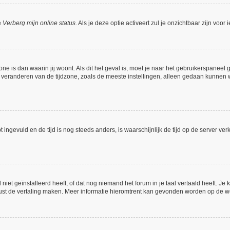
e
Verberg mijn online status
. Als je deze optie activeert zul je onzichtbaar zijn voo
one is dan waarin jij woont. Als dit het geval is, moet je naar het gebruikerspanee
veranderen van de tijdzone, zoals de meeste instellingen, alleen gedaan kunnen w
bt ingevuld en de tijd is nog steeds anders, is waarschijnlijk de tijd op de server
et geïnstalleerd heeft, of dat nog niemand het forum in je taal vertaald heeft. Je ku
 gerust de vertaling maken. Meer informatie hieromtrent kan gevonden worden op de 