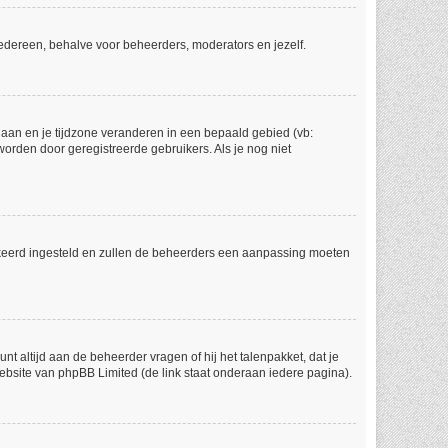
r iedereen, behalve voor beheerders, moderators en jezelf.
l gaan en je tijdzone veranderen in een bepaald gebied (vb:
orden door geregistreerde gebruikers. Als je nog niet
 verkeerd ingesteld en zullen de beheerders een aanpassing moeten
nt altijd aan de beheerder vragen of hij het talenpakket, dat je
website van phpBB Limited (de link staat onderaan iedere pagina).