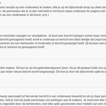
?
een reactie op een onderwerp te maken, klik je op de bijhorende knop op ofwel d
 de permissies die je al dan niet hebt in het forum staan onderaan de pagina met
n op een onderwerp in dit forum, enz.
).
en berichten wijzigen en verwijderen. Je kunt een bericht wijzigen (soms maar voor 
bericht gereageerd heeft, komt er onderaan je bericht een klein tekstje dat zegt hoe
 evenmin als een beheerder of moderator je bericht gewijzigd heeft. Zij kunnen we
dra er iemand op gereageerd heeft.
 één maken. Dit kun je via het gebruikerspaneel doen. Als je dit gedaan hebt, kun j
h aan ieder nieuw bericht wordt toegevoegd. Dit doe je door de bijhorende optie te a
werp aanmaakt (of het eerste bericht in een onderwerp bewerkt en als je daar perm
ien, heb je niet de juiste permissies om peilingen aan te maken). Je moet een titel 
et is ingesteld door de beheerder), met elke optie gescheiden door middel van een n