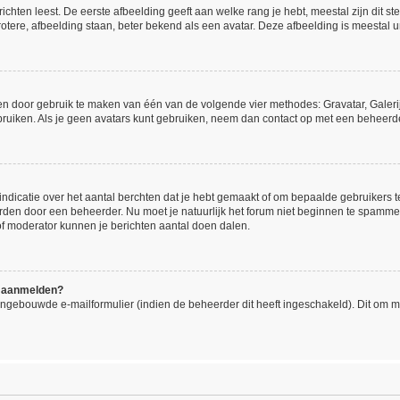
hten leest. De eerste afbeelding geeft aan welke rang je hebt, meestal zijn dit ste
otere, afbeelding staan, beter bekend als een avatar. Deze afbeelding is meestal un
gen door gebruik te maken van één van de volgende vier methodes: Gravatar, Galerij
ruiken. Als je geen avatars kunt gebruiken, neem dan contact op met een beheerde
icatie over het aantal berchten dat je hebt gemaakt of om bepaalde gebruikers te 
orden door een beheerder. Nu moet je natuurlijk het forum niet beginnen te spamm
 of moderator kunnen je berichten aantal doen dalen.
me aanmelden?
ngebouwde e-mailformulier (indien de beheerder dit heeft ingeschakeld). Dit om 