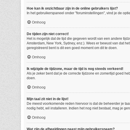
Hoe kan ik onzichtbaar zijn in de online gebruikers lijst?
In het gebruikerspaneel onder "foruminstellingen", vind je de opti
Omhoog
De tijden zijn niet correct!
Het is mogelijk dat de tijd die gegeven wordt van een andere tijdz
Amsterdam, New York, Sydney, enz.). Wees er bewust van dat het 
geregistreerd bent is dit een goed moment om dit te doen.
Omhoog
Ik wijzigde de tijdzone, maar de tijd is nog steeds verkeerd!
Als je zeker bent dat je de correcte tijdzone en zomertijd goed he
doen.
Omhoog
Mijn taal zit niet in de lijst!
De meest voorkomende reden hiervoor is dat de beheerder je taal ni
nodig hebt, wil installeren. Indien het nog niet bestaat, mag je
Omhoog
Wat zijn de afbeeldingen naast mijn gebruikersnaam?