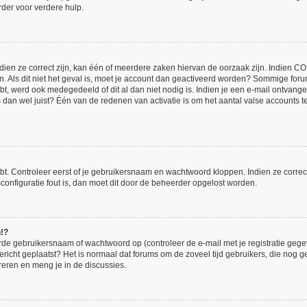
der voor verdere hulp.
en ze correct zijn, kan één of meerdere zaken hiervan de oorzaak zijn. Indien COPP
en. Als dit niet het geval is, moet je account dan geactiveerd worden? Sommige for
bt, werd ook medegedeeld of dit al dan niet nodig is. Indien je een e-mail ontvange
an wel juist? Één van de redenen van activatie is om het aantal valse accounts te 
bt. Controleer eerst of je gebruikersnaam en wachtwoord kloppen. Indien ze corre
umconfiguratie fout is, dan moet dit door de beheerder opgelost worden.
n!?
de gebruikersnaam of wachtwoord op (controleer de e-mail met je registratie gege
 bericht geplaatst? Het is normaal dat forums om de zoveel tijd gebruikers, die nog
reren en meng je in de discussies.