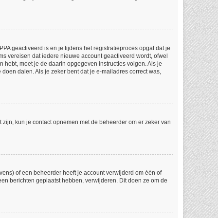
A geactiveerd is en je tijdens het registratieproces opgaf dat je
ums vereisen dat iedere nieuwe account geactiveerd wordt, ofwel
n hebt, moet je de daarin opgegeven instructies volgen. Als je
doen dalen. Als je zeker bent dat je e-mailadres correct was,
ct zijn, kun je contact opnemen met de beheerder om er zeker van
vens) of een beheerder heeft je account verwijderd om één of
 geen berichten geplaatst hebben, verwijderen. Dit doen ze om de