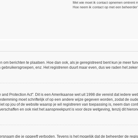
Met wie moet ik contact opnemen omtrent mis
Hoe neem ik contact op met een beheerder
ijn om berichten te plaatsen. Hoe dan ook, als je geregistreerd bent kun je meer fu
n gebruikersgroepen, enz. Het registreren duurt maar even, dus we raden het zeker
 and Protection Act". Dit is een Amerikaanse wet uit 1998 die vereist dat iedere w
estemming moet schriftelijk of op een andere wijze gegeven worden, zodat de oud
 niet op jou of de website waarop je wil registreren van toepassing is, neem dan co
erschaffen en ook niet het aanspreekpunt is voor deze wetgeving, tenzij dit hieron
ersnaam die je opgeeft verboden. Tevens is het mogelijk dat de beheerder de regist