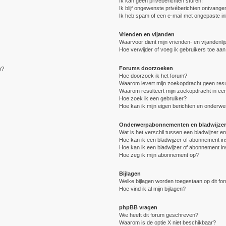
Ik kan geen privéberichten sturen!
Ik blijf ongewenste privéberichten ontvange
Ik heb spam of een e-mail met ongepaste i
Vrienden en vijanden
Waarvoor dient mijn vrienden- en vijandenlij
Hoe verwijder of voeg ik gebruikers toe aan 
Forums doorzoeken
n?
Hoe doorzoek ik het forum?
Waarom levert mijn zoekopdracht geen resu
Waarom resulteert mijn zoekopdracht in een
Hoe zoek ik een gebruiker?
Hoe kan ik mijn eigen berichten en onderw
Onderwerpabonnementen en bladwijzer
Wat is het verschil tussen een bladwijzer 
Hoe kan ik een bladwijzer of abonnement in
Hoe kan ik een bladwijzer of abonnement in
Hoe zeg ik mijn abonnement op?
Bijlagen
Welke bijlagen worden toegestaan op dit fo
Hoe vind ik al mijn bijlagen?
phpBB vragen
Wie heeft dit forum geschreven?
Waarom is de optie X niet beschikbaar?