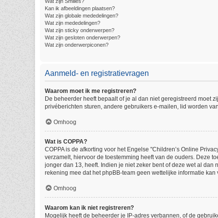
Wat zijn Smilies?
Kan ik afbeeldingen plaatsen?
Wat zijn globale mededelingen?
Wat zijn mededelingen?
Wat zijn sticky onderwerpen?
Wat zijn gesloten onderwerpen?
Wat zijn onderwerpiconen?
Aanmeld- en registratievragen
Waarom moet ik me registreren?
De beheerder heeft bepaalt of je al dan niet geregistreerd moet z
privéberichten sturen, andere gebruikers e-mailen, lid worden va
Omhoog
Wat is COPPA?
COPPA is de afkorting voor het Engelse "Children’s Online Privacy
verzamelt, hiervoor de toestemming heeft van de ouders. Deze to
jonger dan 13, heeft. Indien je niet zeker bent of deze wet al dan
rekening mee dat het phpBB-team geen wettelijke informatie kan v
Omhoog
Waarom kan ik niet registreren?
Mogelijk heeft de beheerder je IP-adres verbannen, of de gebruik