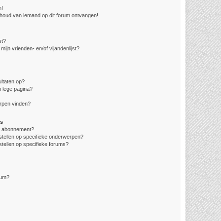
n!
nhoud van iemand op dit forum ontvangen!
st?
mijn vrienden- en/of vijandenlijst?
ltaten op?
 lege pagina?
erpen vinden?
s
en abonnement?
stellen op specifieke onderwerpen?
stellen op specifieke forums?
rum?