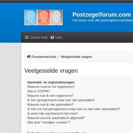
Postzegelforum.com
Het forum voor alle postzegelverzamelaar
Snelle links
V&A
Forumoverzicht
Veelgestelde vragen
Veelgestelde vragen
Aanmeld- en registratievragen
Waarom moet ik me registreren?
Wat is COPPA?
Waarom kan ik niet registreren?
Ik ben geregistreerd maar kan niet aanmelden!
Waarom kan ik niet aanmelden?
Ik heb me ooit geregistreerd maar kan nu niet meer aanmelden!?
Ik weet mijn wachtwoord niet meer!
Waarom word ik automatisch afgemeld?
Wat doet "verwijder cookies"?