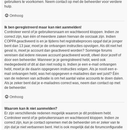
gebruikers te voorkomen. Neem contact op met de beheerder voor verdere
hulp.
Omhoog
Ik ben geregistreerd maar kan niet aanmelden!
Controleer eerst of je gebruikersnaam en wachtwoord kloppen. Indien ze
correct zijn, kan één of meerdere zaken hiervan de oorzaak zijn. Indien
COPPA geactiveerd is en je tijdens het registratieproces opgaf dat je jonger
bent dan 13 jaar, moet je de ontvangen instructies opvolgen. Als dit niet het
geval is, moet je account dan geactiveerd worden? Sommige forums
vereisen dat iedere nieuwe account geactiveerd wordt, ofwel door jezelf of
door een beheerder. Wanneer je je geregistreerd hebt, werd ook
medegedeeld of dit al dan niet nodig is. Indien je een e-mail ontvangen
hebt, moet je de daarin opgegeven instructies volgen. Als je nooit een e-
mail ontvangen hebt, was het opgegeven e-mailadres dan wel juist? Één
van de redenen van activatie is om het aantal valse accounts te doen dalen.
Als je zeker bent dat je e-mailadres correct was, neem dan contact op met
de beheerder.
Omhoog
Waarom kan ik niet aanmelden?
Er zijn verschillende redenen mogelijk waarom je dit probleem hebt.
Controleer eerst of je gebruikersnaam en wachtwoord kloppen. Indien ze
correct zijn, kun je contact opnemen met de beheerder om er zeker van te
zijn dat je niet verbannen bent. Het is ook mogelijk dat de forumconfiguratie