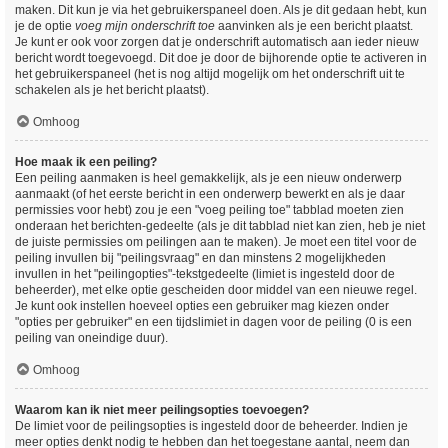
maken. Dit kun je via het gebruikerspaneel doen. Als je dit gedaan hebt, kun
je de optie
voeg mijn onderschrift toe
aanvinken als je een bericht plaatst.
Je kunt er ook voor zorgen dat je onderschrift automatisch aan ieder nieuw
bericht wordt toegevoegd. Dit doe je door de bijhorende optie te activeren in
het gebruikerspaneel (het is nog altijd mogelijk om het onderschrift uit te
schakelen als je het bericht plaatst).
Omhoog
Hoe maak ik een peiling?
Een peiling aanmaken is heel gemakkelijk, als je een nieuw onderwerp
aanmaakt (of het eerste bericht in een onderwerp bewerkt en als je daar
permissies voor hebt) zou je een "voeg peiling toe" tabblad moeten zien
onderaan het berichten-gedeelte (als je dit tabblad niet kan zien, heb je niet
de juiste permissies om peilingen aan te maken). Je moet een titel voor de
peiling invullen bij "peilingsvraag" en dan minstens 2 mogelijkheden
invullen in het "peilingopties"-tekstgedeelte (limiet is ingesteld door de
beheerder), met elke optie gescheiden door middel van een nieuwe regel.
Je kunt ook instellen hoeveel opties een gebruiker mag kiezen onder
"opties per gebruiker" en een tijdslimiet in dagen voor de peiling (0 is een
peiling van oneindige duur).
Omhoog
Waarom kan ik niet meer peilingsopties toevoegen?
De limiet voor de peilingsopties is ingesteld door de beheerder. Indien je
meer opties denkt nodig te hebben dan het toegestane aantal, neem dan