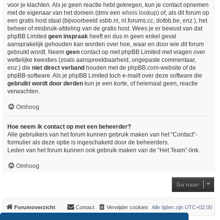
voor je klachten. Als je geen reactie hebt gekregen, kun je contact opnemen
met de eigenaar van het domein (dmv een
whois lookup
) of, als dit forum op
een gratis host staat (bijvoorbeeld xsbb.nl, nl.forums.cc, dotbb.be, enz.), het
beheer of misbruik-afdeling van de gratis host. Wees je er bewust van dat
phpBB Limited
geen inspraak
heeft en dus in geen enkel geval
aansprakelijk gehouden kan worden over hoe, waar en door wie dit forum
gebruikt wordt. Neem
geen
contact op met phpBB Limited met vragen over
wettelijke kwesties (zoals aanspreekbaarheid, ongepaste commentaar,
enz.) die
niet direct verband
houden met de phpBB.com-website of de
phpBB-software. Als je phpBB Limited toch e-mailt over deze software die
gebruikt wordt door derden
kun je een korte, of helemaal geen, reactie
verwachten.
Omhoog
Hoe neem ik contact op met een beheerder?
Alle gebruikers van het forum kunnen gebruik maken van het “Contact”-
formulier als deze optie is ingeschakeld door de beheerders.
Leden van het forum kunnen ook gebruik maken van de “Het Team”-link.
Omhoog
Ga naar
Forumoverzicht
Contact
Verwijder cookies
Alle tijden zijn
UTC+02:00