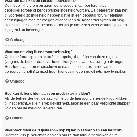
Waarom kan ik geen bijlagen toevoegen?
De mogelijkheid om bijlagen toe te voegen, kan per forum, per
gebruikersgroep of per gebruiker ingesteld worden. De beheerder kan het
bijvoorbeeld zo ingesteld hebben dat je in een bepaald forum helemaal
geen bijlagen mag toevoegen of dat alleen de beheerdersgroep dit mag.
Neem contact op met de beheerder als je niet zeker weet waarom je geen
bijlagen kan toevoegen.
Omhoog
Waarom ontving ik een waarschuwing?
Op ieder forum gelden specifieke regels, als je één van deze regels
(volgens de beheerder) overtreedt, kun je een waarschuwing ontvangen.
Het sturen van een waarschuwing naar je is een beslissing van de
beheerder, phpBB Limited heeft hier dus in geen geval iets mee te maken.
Omhoog
Hoe kan ik berichten aan een moderator melden?
Als de beheerder het toelaat, kun je op de hiervoor dienende knop klikken
bij het bericht. Als je hierop geklikt hebt, moet je een paar verplichte stappen
volgen om de melding te versturen.
Omhoog
Waarvoor dient de "Opslaan"-knop bij het plaatsen van een bericht?
Hiermee kun je berichten opslaan om ze dan later af te werken en te