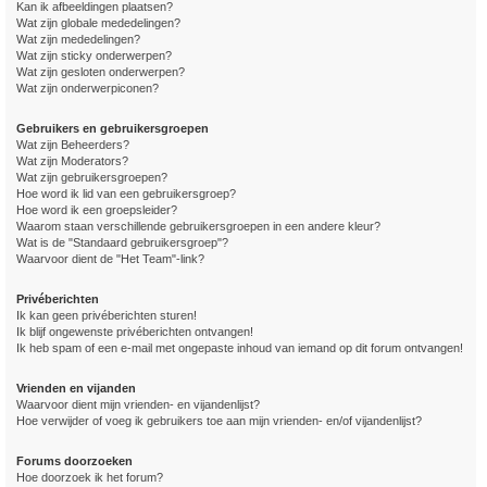
Kan ik afbeeldingen plaatsen?
Wat zijn globale mededelingen?
Wat zijn mededelingen?
Wat zijn sticky onderwerpen?
Wat zijn gesloten onderwerpen?
Wat zijn onderwerpiconen?
Gebruikers en gebruikersgroepen
Wat zijn Beheerders?
Wat zijn Moderators?
Wat zijn gebruikersgroepen?
Hoe word ik lid van een gebruikersgroep?
Hoe word ik een groepsleider?
Waarom staan verschillende gebruikersgroepen in een andere kleur?
Wat is de "Standaard gebruikersgroep"?
Waarvoor dient de "Het Team"-link?
Privéberichten
Ik kan geen privéberichten sturen!
Ik blijf ongewenste privéberichten ontvangen!
Ik heb spam of een e-mail met ongepaste inhoud van iemand op dit forum ontvangen!
Vrienden en vijanden
Waarvoor dient mijn vrienden- en vijandenlijst?
Hoe verwijder of voeg ik gebruikers toe aan mijn vrienden- en/of vijandenlijst?
Forums doorzoeken
Hoe doorzoek ik het forum?