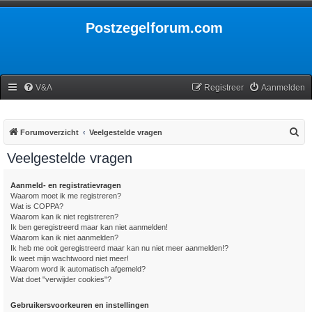
Postzegelforum.com
V&A
Registreer
Aanmelden
Z
Forumoverzicht
Veelgestelde vragen
o
Veelgestelde vragen
e
k
Aanmeld- en registratievragen
Waarom moet ik me registreren?
Wat is COPPA?
Waarom kan ik niet registreren?
Ik ben geregistreerd maar kan niet aanmelden!
Waarom kan ik niet aanmelden?
Ik heb me ooit geregistreerd maar kan nu niet meer aanmelden!?
Ik weet mijn wachtwoord niet meer!
Waarom word ik automatisch afgemeld?
Wat doet "verwijder cookies"?
Gebruikersvoorkeuren en instellingen