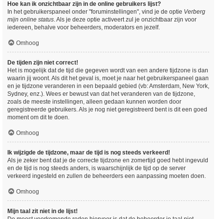
Hoe kan ik onzichtbaar zijn in de online gebruikers lijst?
In het gebruikerspaneel onder "foruminstellingen", vind je de optie
Verberg
mijn online status
. Als je deze optie activeert zul je onzichtbaar zijn voor
iedereen, behalve voor beheerders, moderators en jezelf.
Omhoog
De tijden zijn niet correct!
Het is mogelijk dat de tijd die gegeven wordt van een andere tijdzone is dan
waarin jij woont. Als dit het geval is, moet je naar het gebruikerspaneel gaan
en je tijdzone veranderen in een bepaald gebied (vb: Amsterdam, New York,
Sydney, enz.). Wees er bewust van dat het veranderen van de tijdzone,
zoals de meeste instellingen, alleen gedaan kunnen worden door
geregistreerde gebruikers. Als je nog niet geregistreerd bent is dit een goed
moment om dit te doen.
Omhoog
Ik wijzigde de tijdzone, maar de tijd is nog steeds verkeerd!
Als je zeker bent dat je de correcte tijdzone en zomertijd goed hebt ingevuld
en de tijd is nog steeds anders, is waarschijnlijk de tijd op de server
verkeerd ingesteld en zullen de beheerders een aanpassing moeten doen.
Omhoog
Mijn taal zit niet in de lijst!