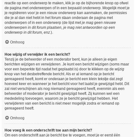
reactie op een onderwerp te maken, klik je op de bijhorende knop op ofwel
de pagina met onderwerpen of in een bepaald onderwerp. Mogelijk moet je
je registreren voor je een nieuw onderwerp kan aanmaken, de permissies
die je al dan niet hebt in het forum staan onderaan de pagina met
onderwerpen of in een onderwerp (de lijst met
je mag geen nieuwe
onderwerpen in dit forum plaatsen, je mag niet antwoorden op een
onderwerp in dit forum, enz.
).
Omhoog
Hoe wijzig of verwijder ik een bericht?
Tenzij je de beheerder of een moderator bent, kun je alleen je eigen
berichten wijzigen en verwijderen. Je kunt een bericht wijzigen (soms maar
voor een beperkte tijd nadat het geplaatst is) door te klikken op de
wijzig
knop van het desbetreffende bericht. Als er al iemand op je bericht
gereageerd heeft, komt er onderaan je bericht een klein tekstje dat zegt
hoeveel keer en wanneer je het bericht voor het laatst je gewijzigd hebt. Dit
zal niet verschijnen als nog niemand gereageerd heeft, evenmin als een
beheerder of moderator je bericht gewijzigd heeft. Zij kunnen wel een
mededeling toevoegen, waarom ze je bericht gewijzigd hebben. Het
verwijderen van een bericht is niet meer mogelijk zodra er iemand op
gereageerd heeft.
Omhoog
Hoe voeg ik een onderschrift toe aan mijn bericht?
Om een onderschrift aan je bericht toe te voegen, moet je er eerst één