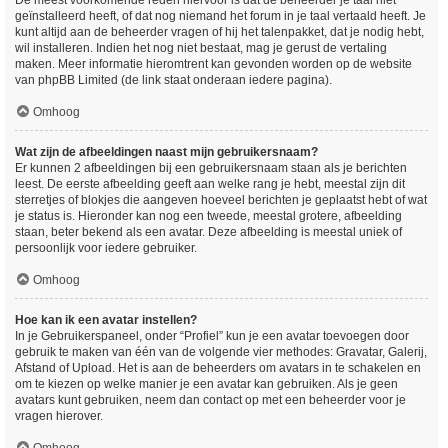
De meest voorkomende reden hiervoor is dat de beheerder je taal niet
geïnstalleerd heeft, of dat nog niemand het forum in je taal vertaald heeft. Je
kunt altijd aan de beheerder vragen of hij het talenpakket, dat je nodig hebt,
wil installeren. Indien het nog niet bestaat, mag je gerust de vertaling
maken. Meer informatie hieromtrent kan gevonden worden op de website
van phpBB Limited (de link staat onderaan iedere pagina).
Omhoog
Wat zijn de afbeeldingen naast mijn gebruikersnaam?
Er kunnen 2 afbeeldingen bij een gebruikersnaam staan als je berichten
leest. De eerste afbeelding geeft aan welke rang je hebt, meestal zijn dit
sterretjes of blokjes die aangeven hoeveel berichten je geplaatst hebt of wat
je status is. Hieronder kan nog een tweede, meestal grotere, afbeelding
staan, beter bekend als een avatar. Deze afbeelding is meestal uniek of
persoonlijk voor iedere gebruiker.
Omhoog
Hoe kan ik een avatar instellen?
In je Gebruikerspaneel, onder “Profiel” kun je een avatar toevoegen door
gebruik te maken van één van de volgende vier methodes: Gravatar, Galerij,
Afstand of Upload. Het is aan de beheerders om avatars in te schakelen en
om te kiezen op welke manier je een avatar kan gebruiken. Als je geen
avatars kunt gebruiken, neem dan contact op met een beheerder voor je
vragen hierover.