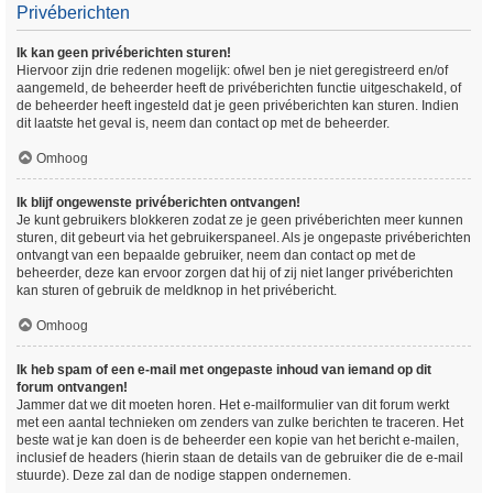
Privéberichten
Ik kan geen privéberichten sturen!
Hiervoor zijn drie redenen mogelijk: ofwel ben je niet geregistreerd en/of
aangemeld, de beheerder heeft de privéberichten functie uitgeschakeld, of
de beheerder heeft ingesteld dat je geen privéberichten kan sturen. Indien
dit laatste het geval is, neem dan contact op met de beheerder.
Omhoog
Ik blijf ongewenste privéberichten ontvangen!
Je kunt gebruikers blokkeren zodat ze je geen privéberichten meer kunnen
sturen, dit gebeurt via het gebruikerspaneel. Als je ongepaste privéberichten
ontvangt van een bepaalde gebruiker, neem dan contact op met de
beheerder, deze kan ervoor zorgen dat hij of zij niet langer privéberichten
kan sturen of gebruik de meldknop in het privébericht.
Omhoog
Ik heb spam of een e-mail met ongepaste inhoud van iemand op dit
forum ontvangen!
Jammer dat we dit moeten horen. Het e-mailformulier van dit forum werkt
met een aantal technieken om zenders van zulke berichten te traceren. Het
beste wat je kan doen is de beheerder een kopie van het bericht e-mailen,
inclusief de headers (hierin staan de details van de gebruiker die de e-mail
stuurde). Deze zal dan de nodige stappen ondernemen.