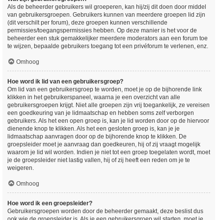
Als de beheerder gebruikers wil groeperen, kan hij/zij dit doen door middel
van gebruikersgroepen. Gebruikers kunnen van meerdere groepen lid zijn
(dit verschilt per forum), deze groepen kunnen verschillende
permissies/toegangspermissies hebben. Op deze manier is het voor de
beheerder een stuk gemakkelijker meerdere moderators aan een forum toe
te wijzen, bepaalde gebruikers toegang tot een privéforum te verlenen, enz.
Omhoog
Hoe word ik lid van een gebruikersgroep?
Om lid van een gebruikersgroep te worden, moet je op de bijhorende link
klikken in het gebruikerspaneel, waarna je een overzicht van alle
gebruikersgroepen krijgt. Niet alle groepen zijn vrij toegankelijk, ze vereisen
een goedkeuring van je lidmaatschap en hebben soms zelf verborgen
gebruikers. Als het een open groep is, kan je lid worden door op de hiervoor
dienende knop te klikken. Als het een gesloten groep is, kan je je
lidmaatschap aanvragen door op de bijhorende knop te klikken. De
groepsleider moet je aanvraag dan goedkeuren, hij of zij vraagt mogelijk
waarom je lid wil worden. Indien je niet tot een groep toegelaten wordt, moet
je de groepsleider niet lastig vallen, hij of zij heeft een reden om je te
weigeren.
Omhoog
Hoe word ik een groepsleider?
Gebruikersgroepen worden door de beheerder gemaakt, deze beslist dus
ook wie de groepsleider is. Als je een gebruikersgroep wil starten, moet je