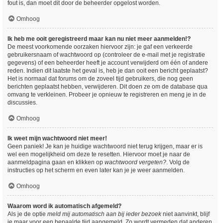
fout is, dan moet dit door de beheerder opgelost worden.
Omhoog
Ik heb me ooit geregistreerd maar kan nu niet meer aanmelden!?
De meest voorkomende oorzaken hiervoor zijn: je gaf een verkeerde
gebruikersnaam of wachtwoord op (controleer de e-mail met je registratie
gegevens) of een beheerder heeft je account verwijderd om één of andere
reden. Indien dit laatste het geval is, heb je dan ooit een bericht geplaatst?
Het is normaal dat forums om de zoveel tijd gebruikers, die nog geen
berichten geplaatst hebben, verwijderen. Dit doen ze om de database qua
omvang te verkleinen. Probeer je opnieuw te registreren en meng je in de
discussies.
Omhoog
Ik weet mijn wachtwoord niet meer!
Geen paniek! Je kan je huidige wachtwoord niet terug krijgen, maar er is
wel een mogelijkheid om deze te resetten. Hiervoor moet je naar de
aanmeldpagina gaan en klikken op
wachtwoord vergeten?
. Volg de
instructies op het scherm en even later kan je je weer aanmelden.
Omhoog
Waarom word ik automatisch afgemeld?
Als je de optie
meld mij automatisch aan bij ieder bezoek
niet aanvinkt, blijf
je maar voor een bepaalde tijd aangemeld. Zo wordt vermeden dat anderen