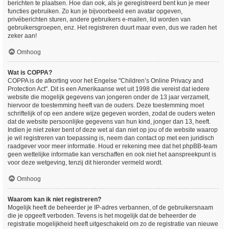
berichten te plaatsen. Hoe dan ook, als je geregistreerd bent kun je meer
functies gebruiken. Zo kun je bijvoorbeeld een avatar opgeven,
privéberichten sturen, andere gebruikers e-mailen, lid worden van
gebruikersgroepen, enz. Het registreren duurt maar even, dus we raden het
zeker aan!
Omhoog
Wat is COPPA?
COPPA is de afkorting voor het Engelse "Children’s Online Privacy and
Protection Act". Dit is een Amerikaanse wet uit 1998 die vereist dat iedere
website die mogelijk gegevens van jongeren onder de 13 jaar verzamelt,
hiervoor de toestemming heeft van de ouders. Deze toestemming moet
schriftelijk of op een andere wijze gegeven worden, zodat de ouders weten
dat de website persoonlijke gegevens van hun kind, jonger dan 13, heeft.
Indien je niet zeker bent of deze wet al dan niet op jou of de website waarop
je wil registreren van toepassing is, neem dan contact op met een juridisch
raadgever voor meer informatie. Houd er rekening mee dat het phpBB-team
geen wettelijke informatie kan verschaffen en ook niet het aanspreekpunt is
voor deze wetgeving, tenzij dit hieronder vermeld wordt.
Omhoog
Waarom kan ik niet registreren?
Mogelijk heeft de beheerder je IP-adres verbannen, of de gebruikersnaam
die je opgeeft verboden. Tevens is het mogelijk dat de beheerder de
registratie mogelijkheid heeft uitgeschakeld om zo de registratie van nieuwe