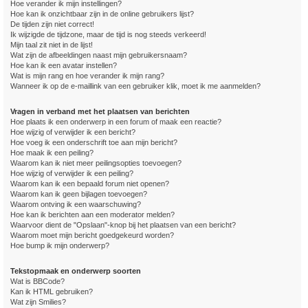
Hoe verander ik mijn instellingen?
Hoe kan ik onzichtbaar zijn in de online gebruikers lijst?
De tijden zijn niet correct!
Ik wijzigde de tijdzone, maar de tijd is nog steeds verkeerd!
Mijn taal zit niet in de lijst!
Wat zijn de afbeeldingen naast mijn gebruikersnaam?
Hoe kan ik een avatar instellen?
Wat is mijn rang en hoe verander ik mijn rang?
Wanneer ik op de e-maillink van een gebruiker klik, moet ik me aanmelden?
Vragen in verband met het plaatsen van berichten
Hoe plaats ik een onderwerp in een forum of maak een reactie?
Hoe wijzig of verwijder ik een bericht?
Hoe voeg ik een onderschrift toe aan mijn bericht?
Hoe maak ik een peiling?
Waarom kan ik niet meer peilingsopties toevoegen?
Hoe wijzig of verwijder ik een peiling?
Waarom kan ik een bepaald forum niet openen?
Waarom kan ik geen bijlagen toevoegen?
Waarom ontving ik een waarschuwing?
Hoe kan ik berichten aan een moderator melden?
Waarvoor dient de "Opslaan"-knop bij het plaatsen van een bericht?
Waarom moet mijn bericht goedgekeurd worden?
Hoe bump ik mijn onderwerp?
Tekstopmaak en onderwerp soorten
Wat is BBCode?
Kan ik HTML gebruiken?
Wat zijn Smilies?