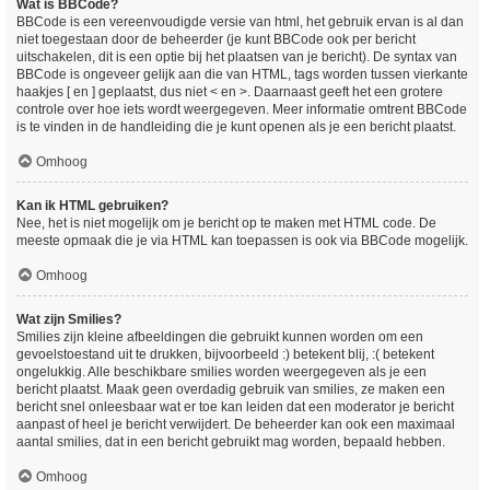
Wat is BBCode?
BBCode is een vereenvoudigde versie van html, het gebruik ervan is al dan
niet toegestaan door de beheerder (je kunt BBCode ook per bericht
uitschakelen, dit is een optie bij het plaatsen van je bericht). De syntax van
BBCode is ongeveer gelijk aan die van HTML, tags worden tussen vierkante
haakjes [ en ] geplaatst, dus niet < en >. Daarnaast geeft het een grotere
controle over hoe iets wordt weergegeven. Meer informatie omtrent BBCode
is te vinden in de handleiding die je kunt openen als je een bericht plaatst.
Omhoog
Kan ik HTML gebruiken?
Nee, het is niet mogelijk om je bericht op te maken met HTML code. De
meeste opmaak die je via HTML kan toepassen is ook via BBCode mogelijk.
Omhoog
Wat zijn Smilies?
Smilies zijn kleine afbeeldingen die gebruikt kunnen worden om een
gevoelstoestand uit te drukken, bijvoorbeeld :) betekent blij, :( betekent
ongelukkig. Alle beschikbare smilies worden weergegeven als je een
bericht plaatst. Maak geen overdadig gebruik van smilies, ze maken een
bericht snel onleesbaar wat er toe kan leiden dat een moderator je bericht
aanpast of heel je bericht verwijdert. De beheerder kan ook een maximaal
aantal smilies, dat in een bericht gebruikt mag worden, bepaald hebben.
Omhoog