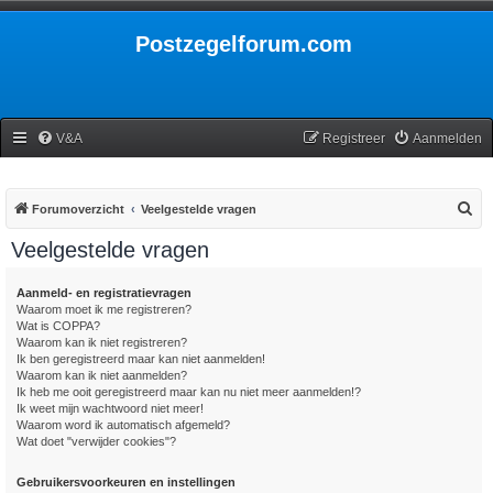
Postzegelforum.com
V&A
Registreer
Aanmelden
Z
Forumoverzicht
Veelgestelde vragen
o
Veelgestelde vragen
e
k
Aanmeld- en registratievragen
Waarom moet ik me registreren?
Wat is COPPA?
Waarom kan ik niet registreren?
Ik ben geregistreerd maar kan niet aanmelden!
Waarom kan ik niet aanmelden?
Ik heb me ooit geregistreerd maar kan nu niet meer aanmelden!?
Ik weet mijn wachtwoord niet meer!
Waarom word ik automatisch afgemeld?
Wat doet "verwijder cookies"?
Gebruikersvoorkeuren en instellingen