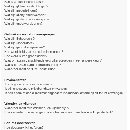
Kan ik afbeeldingen plaatsen?
Wat zijn globale mededelingen?
Wat zijn mededelingen?
Wat zijn sticky onderwerpen?
Wat zijn gesloten onderwerpen?
Wat zijn onderwerpiconen?
Gebruikers en gebruikersgroepen
Wat zijn Beheerders?
Wat zijn Moderators?
Wat zijn gebruikersgroepen?
Hoe word ik lid van een gebruikersgroep?
Hoe word ik een groepsleider?
Waarom staan verschillende gebruikersgroepen in een andere kleur?
Wat is de "Standaard gebruikersgroep"?
Waarvoor dient de "Het Team"-link?
Privéberichten
Ik kan geen privéberichten sturen!
Ik blijf ongewenste privéberichten ontvangen!
Ik heb spam of een e-mail met ongepaste inhoud van iemand op dit forum ontvangen!
Vrienden en vijanden
Waarvoor dient mijn vrienden- en vijandenlijst?
Hoe verwijder of voeg ik gebruikers toe aan mijn vrienden- en/of vijandenlijst?
Forums doorzoeken
Hoe doorzoek ik het forum?