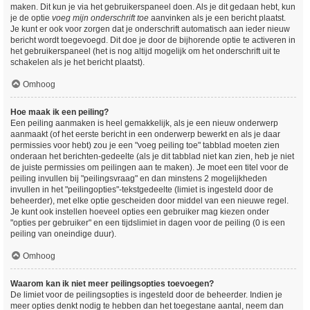
maken. Dit kun je via het gebruikerspaneel doen. Als je dit gedaan hebt, kun
je de optie
voeg mijn onderschrift toe
aanvinken als je een bericht plaatst.
Je kunt er ook voor zorgen dat je onderschrift automatisch aan ieder nieuw
bericht wordt toegevoegd. Dit doe je door de bijhorende optie te activeren in
het gebruikerspaneel (het is nog altijd mogelijk om het onderschrift uit te
schakelen als je het bericht plaatst).
Omhoog
Hoe maak ik een peiling?
Een peiling aanmaken is heel gemakkelijk, als je een nieuw onderwerp
aanmaakt (of het eerste bericht in een onderwerp bewerkt en als je daar
permissies voor hebt) zou je een "voeg peiling toe" tabblad moeten zien
onderaan het berichten-gedeelte (als je dit tabblad niet kan zien, heb je niet
de juiste permissies om peilingen aan te maken). Je moet een titel voor de
peiling invullen bij "peilingsvraag" en dan minstens 2 mogelijkheden
invullen in het "peilingopties"-tekstgedeelte (limiet is ingesteld door de
beheerder), met elke optie gescheiden door middel van een nieuwe regel.
Je kunt ook instellen hoeveel opties een gebruiker mag kiezen onder
"opties per gebruiker" en een tijdslimiet in dagen voor de peiling (0 is een
peiling van oneindige duur).
Omhoog
Waarom kan ik niet meer peilingsopties toevoegen?
De limiet voor de peilingsopties is ingesteld door de beheerder. Indien je
meer opties denkt nodig te hebben dan het toegestane aantal, neem dan