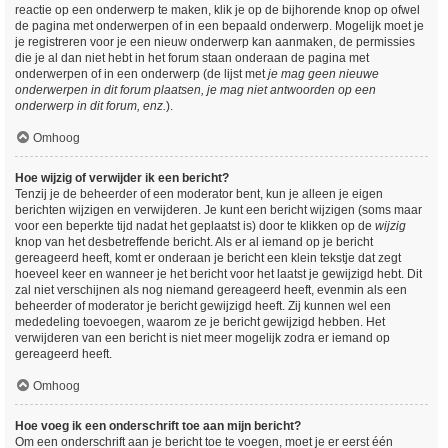
reactie op een onderwerp te maken, klik je op de bijhorende knop op ofwel
de pagina met onderwerpen of in een bepaald onderwerp. Mogelijk moet je
je registreren voor je een nieuw onderwerp kan aanmaken, de permissies
die je al dan niet hebt in het forum staan onderaan de pagina met
onderwerpen of in een onderwerp (de lijst met
je mag geen nieuwe
onderwerpen in dit forum plaatsen, je mag niet antwoorden op een
onderwerp in dit forum, enz.
).
Omhoog
Hoe wijzig of verwijder ik een bericht?
Tenzij je de beheerder of een moderator bent, kun je alleen je eigen
berichten wijzigen en verwijderen. Je kunt een bericht wijzigen (soms maar
voor een beperkte tijd nadat het geplaatst is) door te klikken op de
wijzig
knop van het desbetreffende bericht. Als er al iemand op je bericht
gereageerd heeft, komt er onderaan je bericht een klein tekstje dat zegt
hoeveel keer en wanneer je het bericht voor het laatst je gewijzigd hebt. Dit
zal niet verschijnen als nog niemand gereageerd heeft, evenmin als een
beheerder of moderator je bericht gewijzigd heeft. Zij kunnen wel een
mededeling toevoegen, waarom ze je bericht gewijzigd hebben. Het
verwijderen van een bericht is niet meer mogelijk zodra er iemand op
gereageerd heeft.
Omhoog
Hoe voeg ik een onderschrift toe aan mijn bericht?
Om een onderschrift aan je bericht toe te voegen, moet je er eerst één