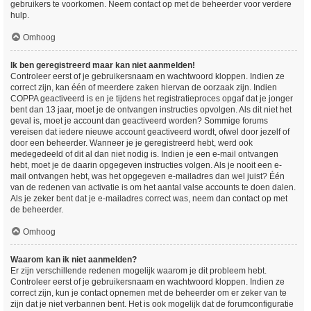
gebruikers te voorkomen. Neem contact op met de beheerder voor verdere
hulp.
Omhoog
Ik ben geregistreerd maar kan niet aanmelden!
Controleer eerst of je gebruikersnaam en wachtwoord kloppen. Indien ze
correct zijn, kan één of meerdere zaken hiervan de oorzaak zijn. Indien
COPPA geactiveerd is en je tijdens het registratieproces opgaf dat je jonger
bent dan 13 jaar, moet je de ontvangen instructies opvolgen. Als dit niet het
geval is, moet je account dan geactiveerd worden? Sommige forums
vereisen dat iedere nieuwe account geactiveerd wordt, ofwel door jezelf of
door een beheerder. Wanneer je je geregistreerd hebt, werd ook
medegedeeld of dit al dan niet nodig is. Indien je een e-mail ontvangen
hebt, moet je de daarin opgegeven instructies volgen. Als je nooit een e-
mail ontvangen hebt, was het opgegeven e-mailadres dan wel juist? Één
van de redenen van activatie is om het aantal valse accounts te doen dalen.
Als je zeker bent dat je e-mailadres correct was, neem dan contact op met
de beheerder.
Omhoog
Waarom kan ik niet aanmelden?
Er zijn verschillende redenen mogelijk waarom je dit probleem hebt.
Controleer eerst of je gebruikersnaam en wachtwoord kloppen. Indien ze
correct zijn, kun je contact opnemen met de beheerder om er zeker van te
zijn dat je niet verbannen bent. Het is ook mogelijk dat de forumconfiguratie