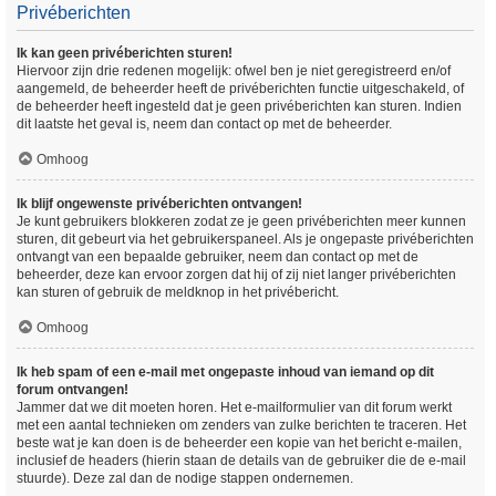
Privéberichten
Ik kan geen privéberichten sturen!
Hiervoor zijn drie redenen mogelijk: ofwel ben je niet geregistreerd en/of
aangemeld, de beheerder heeft de privéberichten functie uitgeschakeld, of
de beheerder heeft ingesteld dat je geen privéberichten kan sturen. Indien
dit laatste het geval is, neem dan contact op met de beheerder.
Omhoog
Ik blijf ongewenste privéberichten ontvangen!
Je kunt gebruikers blokkeren zodat ze je geen privéberichten meer kunnen
sturen, dit gebeurt via het gebruikerspaneel. Als je ongepaste privéberichten
ontvangt van een bepaalde gebruiker, neem dan contact op met de
beheerder, deze kan ervoor zorgen dat hij of zij niet langer privéberichten
kan sturen of gebruik de meldknop in het privébericht.
Omhoog
Ik heb spam of een e-mail met ongepaste inhoud van iemand op dit
forum ontvangen!
Jammer dat we dit moeten horen. Het e-mailformulier van dit forum werkt
met een aantal technieken om zenders van zulke berichten te traceren. Het
beste wat je kan doen is de beheerder een kopie van het bericht e-mailen,
inclusief de headers (hierin staan de details van de gebruiker die de e-mail
stuurde). Deze zal dan de nodige stappen ondernemen.