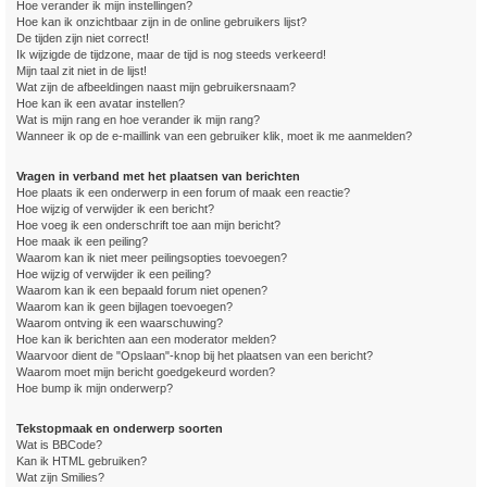
Hoe verander ik mijn instellingen?
Hoe kan ik onzichtbaar zijn in de online gebruikers lijst?
De tijden zijn niet correct!
Ik wijzigde de tijdzone, maar de tijd is nog steeds verkeerd!
Mijn taal zit niet in de lijst!
Wat zijn de afbeeldingen naast mijn gebruikersnaam?
Hoe kan ik een avatar instellen?
Wat is mijn rang en hoe verander ik mijn rang?
Wanneer ik op de e-maillink van een gebruiker klik, moet ik me aanmelden?
Vragen in verband met het plaatsen van berichten
Hoe plaats ik een onderwerp in een forum of maak een reactie?
Hoe wijzig of verwijder ik een bericht?
Hoe voeg ik een onderschrift toe aan mijn bericht?
Hoe maak ik een peiling?
Waarom kan ik niet meer peilingsopties toevoegen?
Hoe wijzig of verwijder ik een peiling?
Waarom kan ik een bepaald forum niet openen?
Waarom kan ik geen bijlagen toevoegen?
Waarom ontving ik een waarschuwing?
Hoe kan ik berichten aan een moderator melden?
Waarvoor dient de "Opslaan"-knop bij het plaatsen van een bericht?
Waarom moet mijn bericht goedgekeurd worden?
Hoe bump ik mijn onderwerp?
Tekstopmaak en onderwerp soorten
Wat is BBCode?
Kan ik HTML gebruiken?
Wat zijn Smilies?