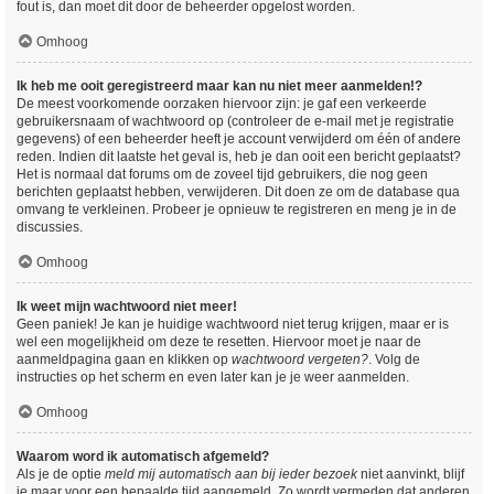
fout is, dan moet dit door de beheerder opgelost worden.
Omhoog
Ik heb me ooit geregistreerd maar kan nu niet meer aanmelden!?
De meest voorkomende oorzaken hiervoor zijn: je gaf een verkeerde
gebruikersnaam of wachtwoord op (controleer de e-mail met je registratie
gegevens) of een beheerder heeft je account verwijderd om één of andere
reden. Indien dit laatste het geval is, heb je dan ooit een bericht geplaatst?
Het is normaal dat forums om de zoveel tijd gebruikers, die nog geen
berichten geplaatst hebben, verwijderen. Dit doen ze om de database qua
omvang te verkleinen. Probeer je opnieuw te registreren en meng je in de
discussies.
Omhoog
Ik weet mijn wachtwoord niet meer!
Geen paniek! Je kan je huidige wachtwoord niet terug krijgen, maar er is
wel een mogelijkheid om deze te resetten. Hiervoor moet je naar de
aanmeldpagina gaan en klikken op
wachtwoord vergeten?
. Volg de
instructies op het scherm en even later kan je je weer aanmelden.
Omhoog
Waarom word ik automatisch afgemeld?
Als je de optie
meld mij automatisch aan bij ieder bezoek
niet aanvinkt, blijf
je maar voor een bepaalde tijd aangemeld. Zo wordt vermeden dat anderen