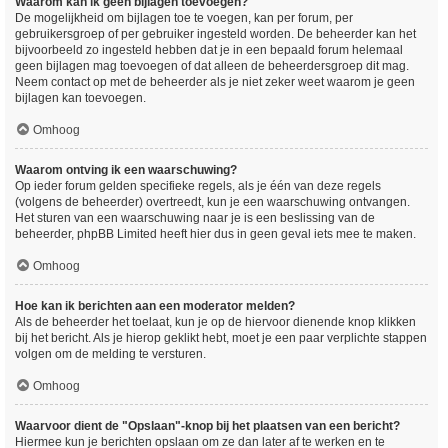
Waarom kan ik geen bijlagen toevoegen?
De mogelijkheid om bijlagen toe te voegen, kan per forum, per
gebruikersgroep of per gebruiker ingesteld worden. De beheerder kan het
bijvoorbeeld zo ingesteld hebben dat je in een bepaald forum helemaal
geen bijlagen mag toevoegen of dat alleen de beheerdersgroep dit mag.
Neem contact op met de beheerder als je niet zeker weet waarom je geen
bijlagen kan toevoegen.
Omhoog
Waarom ontving ik een waarschuwing?
Op ieder forum gelden specifieke regels, als je één van deze regels
(volgens de beheerder) overtreedt, kun je een waarschuwing ontvangen.
Het sturen van een waarschuwing naar je is een beslissing van de
beheerder, phpBB Limited heeft hier dus in geen geval iets mee te maken.
Omhoog
Hoe kan ik berichten aan een moderator melden?
Als de beheerder het toelaat, kun je op de hiervoor dienende knop klikken
bij het bericht. Als je hierop geklikt hebt, moet je een paar verplichte stappen
volgen om de melding te versturen.
Omhoog
Waarvoor dient de "Opslaan"-knop bij het plaatsen van een bericht?
Hiermee kun je berichten opslaan om ze dan later af te werken en te