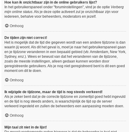
Hoe kan ik onzichtbaar zijn in de online gebruikers lijst?
In het gebruikerspaneel onder "foruminstellingen", vind je de optie
Verberg
mijn online status
. Als je deze optie activeert zul je onzichtbaar zijn voor
iedereen, behalve voor beheerders, moderators en jezelf.
Omhoog
De tijden zijn niet correct!
Het is mogelijk dat de tijd die gegeven wordt van een andere tijdzone is dan
waarin jij woont. Als dit het geval is, moet je naar het gebruikerspaneel gaan
en je tijdzone veranderen in een bepaald gebied (vb: Amsterdam, New York,
Sydney, enz.). Wees er bewust van dat het veranderen van de tijdzone,
zoals de meeste instellingen, alleen gedaan kunnen worden door
geregistreerde gebruikers. Als je nog niet geregistreerd bent is dit een goed
moment om dit te doen.
Omhoog
Ik wijzigde de tijdzone, maar de tijd is nog steeds verkeerd!
Als je zeker bent dat je de correcte tijdzone en zomertijd goed hebt ingevuld
en de tijd is nog steeds anders, is waarschijnlijk de tijd op de server
verkeerd ingesteld en zullen de beheerders een aanpassing moeten doen.
Omhoog
Mijn taal zit niet in de lijst!