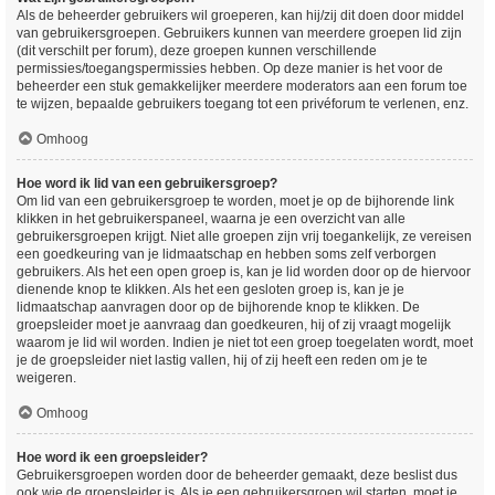
Als de beheerder gebruikers wil groeperen, kan hij/zij dit doen door middel
van gebruikersgroepen. Gebruikers kunnen van meerdere groepen lid zijn
(dit verschilt per forum), deze groepen kunnen verschillende
permissies/toegangspermissies hebben. Op deze manier is het voor de
beheerder een stuk gemakkelijker meerdere moderators aan een forum toe
te wijzen, bepaalde gebruikers toegang tot een privéforum te verlenen, enz.
Omhoog
Hoe word ik lid van een gebruikersgroep?
Om lid van een gebruikersgroep te worden, moet je op de bijhorende link
klikken in het gebruikerspaneel, waarna je een overzicht van alle
gebruikersgroepen krijgt. Niet alle groepen zijn vrij toegankelijk, ze vereisen
een goedkeuring van je lidmaatschap en hebben soms zelf verborgen
gebruikers. Als het een open groep is, kan je lid worden door op de hiervoor
dienende knop te klikken. Als het een gesloten groep is, kan je je
lidmaatschap aanvragen door op de bijhorende knop te klikken. De
groepsleider moet je aanvraag dan goedkeuren, hij of zij vraagt mogelijk
waarom je lid wil worden. Indien je niet tot een groep toegelaten wordt, moet
je de groepsleider niet lastig vallen, hij of zij heeft een reden om je te
weigeren.
Omhoog
Hoe word ik een groepsleider?
Gebruikersgroepen worden door de beheerder gemaakt, deze beslist dus
ook wie de groepsleider is. Als je een gebruikersgroep wil starten, moet je