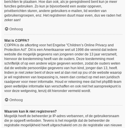
berichten te plaatsen. Hoe dan ook, als je geregistreerd bent kun je meer
functies gebruiken. Zo kun je bijvoorbeeld een avatar opgeven,
privéberichten sturen, andere gebruikers e-mailen, lid worden van
gebruikersgroepen, enz. Het registreren duurt maar even, dus we raden het
zeker aan!
Omhoog
Wat is COPPA?
COPPA is de afkorting voor het Engelse "Children’s Online Privacy and
Protection Act". Dit is een Amerikaanse wet uit 1998 die vereist dat iedere
website die mogelijk gegevens van jongeren onder de 13 jaar verzamelt,
hiervoor de toestemming heeft van de ouders. Deze toestemming moet
schriftelijk of op een andere wijze gegeven worden, zodat de ouders weten
dat de website persoonlijke gegevens van hun kind, jonger dan 13, heeft.
Indien je niet zeker bent of deze wet al dan niet op jou of de website waarop
je wil registreren van toepassing is, neem dan contact op met een juridisch
raadgever voor meer informatie. Houd er rekening mee dat het phpBB-team
geen wettelijke informatie kan verschaffen en ook niet het aanspreekpunt is
voor deze wetgeving, tenzij dit hieronder vermeld wordt.
Omhoog
Waarom kan ik niet registreren?
Mogelijk heeft de beheerder je IP-adres verbannen, of de gebruikersnaam
die je opgeeft verboden. Tevens is het mogelijk dat de beheerder de
registratie mogelijkheid heeft uitgeschakeld om zo de registratie van nieuwe