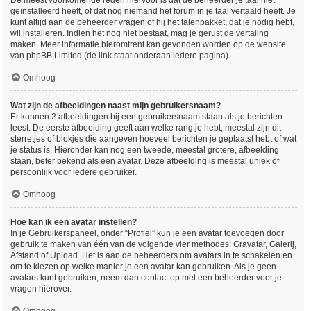
De meest voorkomende reden hiervoor is dat de beheerder je taal niet
geïnstalleerd heeft, of dat nog niemand het forum in je taal vertaald heeft. Je
kunt altijd aan de beheerder vragen of hij het talenpakket, dat je nodig hebt,
wil installeren. Indien het nog niet bestaat, mag je gerust de vertaling
maken. Meer informatie hieromtrent kan gevonden worden op de website
van phpBB Limited (de link staat onderaan iedere pagina).
Omhoog
Wat zijn de afbeeldingen naast mijn gebruikersnaam?
Er kunnen 2 afbeeldingen bij een gebruikersnaam staan als je berichten
leest. De eerste afbeelding geeft aan welke rang je hebt, meestal zijn dit
sterretjes of blokjes die aangeven hoeveel berichten je geplaatst hebt of wat
je status is. Hieronder kan nog een tweede, meestal grotere, afbeelding
staan, beter bekend als een avatar. Deze afbeelding is meestal uniek of
persoonlijk voor iedere gebruiker.
Omhoog
Hoe kan ik een avatar instellen?
In je Gebruikerspaneel, onder “Profiel” kun je een avatar toevoegen door
gebruik te maken van één van de volgende vier methodes: Gravatar, Galerij,
Afstand of Upload. Het is aan de beheerders om avatars in te schakelen en
om te kiezen op welke manier je een avatar kan gebruiken. Als je geen
avatars kunt gebruiken, neem dan contact op met een beheerder voor je
vragen hierover.