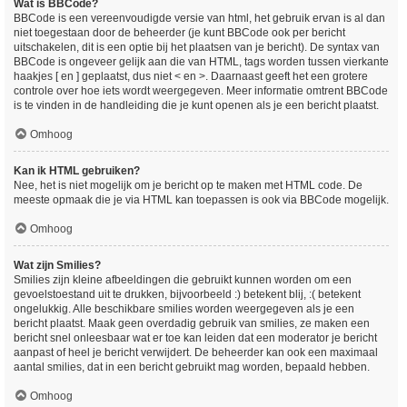
Wat is BBCode?
BBCode is een vereenvoudigde versie van html, het gebruik ervan is al dan
niet toegestaan door de beheerder (je kunt BBCode ook per bericht
uitschakelen, dit is een optie bij het plaatsen van je bericht). De syntax van
BBCode is ongeveer gelijk aan die van HTML, tags worden tussen vierkante
haakjes [ en ] geplaatst, dus niet < en >. Daarnaast geeft het een grotere
controle over hoe iets wordt weergegeven. Meer informatie omtrent BBCode
is te vinden in de handleiding die je kunt openen als je een bericht plaatst.
Omhoog
Kan ik HTML gebruiken?
Nee, het is niet mogelijk om je bericht op te maken met HTML code. De
meeste opmaak die je via HTML kan toepassen is ook via BBCode mogelijk.
Omhoog
Wat zijn Smilies?
Smilies zijn kleine afbeeldingen die gebruikt kunnen worden om een
gevoelstoestand uit te drukken, bijvoorbeeld :) betekent blij, :( betekent
ongelukkig. Alle beschikbare smilies worden weergegeven als je een
bericht plaatst. Maak geen overdadig gebruik van smilies, ze maken een
bericht snel onleesbaar wat er toe kan leiden dat een moderator je bericht
aanpast of heel je bericht verwijdert. De beheerder kan ook een maximaal
aantal smilies, dat in een bericht gebruikt mag worden, bepaald hebben.
Omhoog