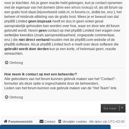
voor je klachten. Als je geen reactie hebt gekregen, kun je contact opnemen
met de eigenaar van het domein (dmv een
whois lookup
) of, als dit forum op
een gratis host staat (bijvoorbeeld xsbb.nl, nl.forums.cc, dotbb.be, enz.), het
beheer of misbruik-afdeling van de gratis host. Wees je er bewust van dat
phpBB Limited
geen inspraak
heeft en dus in geen enkel geval
aansprakelijk gehouden kan worden over hoe, waar en door wie dit forum
gebruikt wordt. Neem
geen
contact op met phpBB Limited met vragen over
wettelijke kwesties (zoals aanspreekbaarheid, ongepaste commentaar,
enz.) die
niet direct verband
houden met de phpBB.com-website of de
phpBB-software. Als je phpBB Limited toch e-mailt over deze software die
gebruikt wordt door derden
kun je een korte, of helemaal geen, reactie
verwachten.
Omhoog
Hoe neem ik contact op met een beheerder?
Alle gebruikers van het forum kunnen gebruik maken van het “Contact”-
formulier als deze optie is ingeschakeld door de beheerders.
Leden van het forum kunnen ook gebruik maken van de “Het Team”-link.
Omhoog
Ga naar
Forumoverzicht
Contact
Verwijder cookies
Alle tijden zijn
UTC+02:00