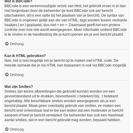
Wat is BBCode?
BBCode is een vereenvoudigde versie van html, het gebruik ervan is al dan
niet toegestaan door de beheerder (je kunt BBCode ook per bericht
uitschakelen, dit is een optie bij het plaatsen van je bericht). De syntax van
BBCode is ongeveer gelijk aan die van HTML, tags worden tussen vierkante
haakjes [ en ] geplaatst, dus niet < en >. Daarnaast geeft het een grotere
controle over hoe iets wordt weergegeven. Meer informatie omtrent BBCode
is te vinden in de handleiding die je kunt openen als je een bericht plaatst.
Omhoog
Kan ik HTML gebruiken?
Nee, het is niet mogelijk om je bericht op te maken met HTML code. De
meeste opmaak die je via HTML kan toepassen is ook via BBCode mogelijk.
Omhoog
Wat zijn Smilies?
Smilies zijn kleine afbeeldingen die gebruikt kunnen worden om een
gevoelstoestand uit te drukken, bijvoorbeeld :) betekent blij, :( betekent
ongelukkig. Alle beschikbare smilies worden weergegeven als je een
bericht plaatst. Maak geen overdadig gebruik van smilies, ze maken een
bericht snel onleesbaar wat er toe kan leiden dat een moderator je bericht
aanpast of heel je bericht verwijdert. De beheerder kan ook een maximaal
aantal smilies, dat in een bericht gebruikt mag worden, bepaald hebben.
Omhoog