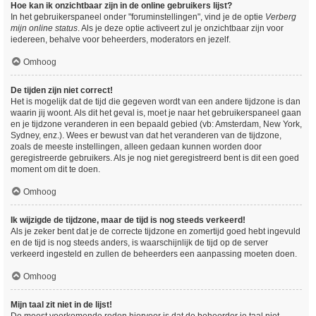
Hoe kan ik onzichtbaar zijn in de online gebruikers lijst?
In het gebruikerspaneel onder "foruminstellingen", vind je de optie
Verberg
mijn online status
. Als je deze optie activeert zul je onzichtbaar zijn voor
iedereen, behalve voor beheerders, moderators en jezelf.
Omhoog
De tijden zijn niet correct!
Het is mogelijk dat de tijd die gegeven wordt van een andere tijdzone is dan
waarin jij woont. Als dit het geval is, moet je naar het gebruikerspaneel gaan
en je tijdzone veranderen in een bepaald gebied (vb: Amsterdam, New York,
Sydney, enz.). Wees er bewust van dat het veranderen van de tijdzone,
zoals de meeste instellingen, alleen gedaan kunnen worden door
geregistreerde gebruikers. Als je nog niet geregistreerd bent is dit een goed
moment om dit te doen.
Omhoog
Ik wijzigde de tijdzone, maar de tijd is nog steeds verkeerd!
Als je zeker bent dat je de correcte tijdzone en zomertijd goed hebt ingevuld
en de tijd is nog steeds anders, is waarschijnlijk de tijd op de server
verkeerd ingesteld en zullen de beheerders een aanpassing moeten doen.
Omhoog
Mijn taal zit niet in de lijst!