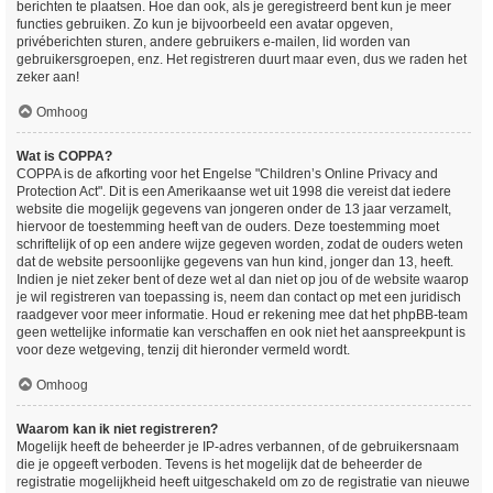
berichten te plaatsen. Hoe dan ook, als je geregistreerd bent kun je meer
functies gebruiken. Zo kun je bijvoorbeeld een avatar opgeven,
privéberichten sturen, andere gebruikers e-mailen, lid worden van
gebruikersgroepen, enz. Het registreren duurt maar even, dus we raden het
zeker aan!
Omhoog
Wat is COPPA?
COPPA is de afkorting voor het Engelse "Children’s Online Privacy and
Protection Act". Dit is een Amerikaanse wet uit 1998 die vereist dat iedere
website die mogelijk gegevens van jongeren onder de 13 jaar verzamelt,
hiervoor de toestemming heeft van de ouders. Deze toestemming moet
schriftelijk of op een andere wijze gegeven worden, zodat de ouders weten
dat de website persoonlijke gegevens van hun kind, jonger dan 13, heeft.
Indien je niet zeker bent of deze wet al dan niet op jou of de website waarop
je wil registreren van toepassing is, neem dan contact op met een juridisch
raadgever voor meer informatie. Houd er rekening mee dat het phpBB-team
geen wettelijke informatie kan verschaffen en ook niet het aanspreekpunt is
voor deze wetgeving, tenzij dit hieronder vermeld wordt.
Omhoog
Waarom kan ik niet registreren?
Mogelijk heeft de beheerder je IP-adres verbannen, of de gebruikersnaam
die je opgeeft verboden. Tevens is het mogelijk dat de beheerder de
registratie mogelijkheid heeft uitgeschakeld om zo de registratie van nieuwe