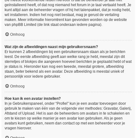
De meest voorkomende reden hiervoor is dat de beheerder je taal niet
geïnstalleerd heeft, of dat nog niemand het forum in je taal vertaald heeft. Je
kunt altijd aan de beheerder vragen of hij het talenpakket, dat je nodig hebt,
wil installeren. Indien het nog niet bestaat, mag je gerust de vertaling
maken. Meer informatie hieromtrent kan gevonden worden op de website
van phpBB Limited (de link staat onderaan iedere pagina).
Omhoog
Wat zijn de afbeeldingen naast mijn gebruikersnaam?
Er kunnen 2 afbeeldingen bij een gebruikersnaam staan als je berichten
leest. De eerste afbeelding geeft aan welke rang je hebt, meestal zijn dit
sterretjes of blokjes die aangeven hoeveel berichten je geplaatst hebt of wat
je status is. Hieronder kan nog een tweede, meestal grotere, afbeelding
staan, beter bekend als een avatar. Deze afbeelding is meestal uniek of
persoonlijk voor iedere gebruiker.
Omhoog
Hoe kan ik een avatar instellen?
In je Gebruikerspaneel, onder “Profiel” kun je een avatar toevoegen door
gebruik te maken van één van de volgende vier methodes: Gravatar, Galerij,
Afstand of Upload. Het is aan de beheerders om avatars in te schakelen en
om te kiezen op welke manier je een avatar kan gebruiken. Als je geen
avatars kunt gebruiken, neem dan contact op met een beheerder voor je
vragen hierover.