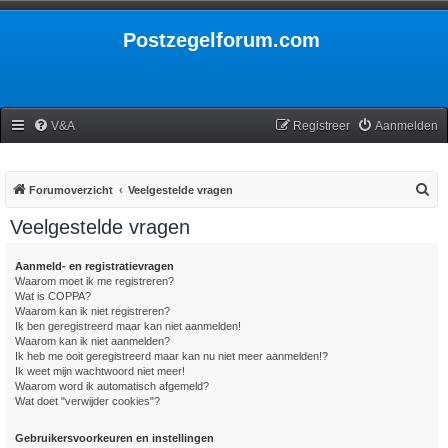
Postzegelforum.com
V&A
Registreer
Aanmelden
Z
Forumoverzicht
Veelgestelde vragen
o
Veelgestelde vragen
e
k
Aanmeld- en registratievragen
Waarom moet ik me registreren?
Wat is COPPA?
Waarom kan ik niet registreren?
Ik ben geregistreerd maar kan niet aanmelden!
Waarom kan ik niet aanmelden?
Ik heb me ooit geregistreerd maar kan nu niet meer aanmelden!?
Ik weet mijn wachtwoord niet meer!
Waarom word ik automatisch afgemeld?
Wat doet "verwijder cookies"?
Gebruikersvoorkeuren en instellingen