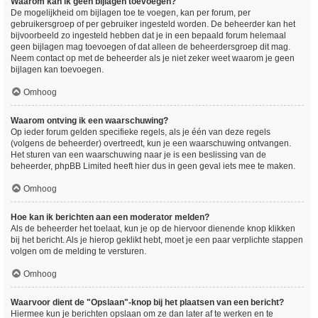
Waarom kan ik geen bijlagen toevoegen?
De mogelijkheid om bijlagen toe te voegen, kan per forum, per
gebruikersgroep of per gebruiker ingesteld worden. De beheerder kan het
bijvoorbeeld zo ingesteld hebben dat je in een bepaald forum helemaal
geen bijlagen mag toevoegen of dat alleen de beheerdersgroep dit mag.
Neem contact op met de beheerder als je niet zeker weet waarom je geen
bijlagen kan toevoegen.
Omhoog
Waarom ontving ik een waarschuwing?
Op ieder forum gelden specifieke regels, als je één van deze regels
(volgens de beheerder) overtreedt, kun je een waarschuwing ontvangen.
Het sturen van een waarschuwing naar je is een beslissing van de
beheerder, phpBB Limited heeft hier dus in geen geval iets mee te maken.
Omhoog
Hoe kan ik berichten aan een moderator melden?
Als de beheerder het toelaat, kun je op de hiervoor dienende knop klikken
bij het bericht. Als je hierop geklikt hebt, moet je een paar verplichte stappen
volgen om de melding te versturen.
Omhoog
Waarvoor dient de "Opslaan"-knop bij het plaatsen van een bericht?
Hiermee kun je berichten opslaan om ze dan later af te werken en te