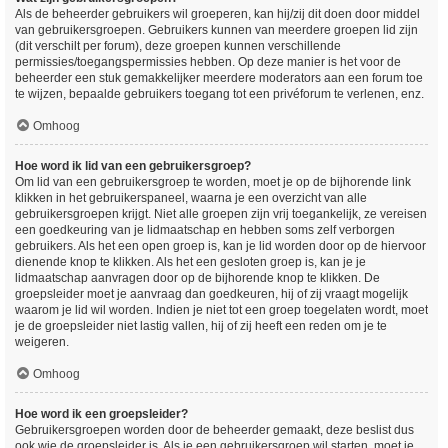
Als de beheerder gebruikers wil groeperen, kan hij/zij dit doen door middel
van gebruikersgroepen. Gebruikers kunnen van meerdere groepen lid zijn
(dit verschilt per forum), deze groepen kunnen verschillende
permissies/toegangspermissies hebben. Op deze manier is het voor de
beheerder een stuk gemakkelijker meerdere moderators aan een forum toe
te wijzen, bepaalde gebruikers toegang tot een privéforum te verlenen, enz.
Omhoog
Hoe word ik lid van een gebruikersgroep?
Om lid van een gebruikersgroep te worden, moet je op de bijhorende link
klikken in het gebruikerspaneel, waarna je een overzicht van alle
gebruikersgroepen krijgt. Niet alle groepen zijn vrij toegankelijk, ze vereisen
een goedkeuring van je lidmaatschap en hebben soms zelf verborgen
gebruikers. Als het een open groep is, kan je lid worden door op de hiervoor
dienende knop te klikken. Als het een gesloten groep is, kan je je
lidmaatschap aanvragen door op de bijhorende knop te klikken. De
groepsleider moet je aanvraag dan goedkeuren, hij of zij vraagt mogelijk
waarom je lid wil worden. Indien je niet tot een groep toegelaten wordt, moet
je de groepsleider niet lastig vallen, hij of zij heeft een reden om je te
weigeren.
Omhoog
Hoe word ik een groepsleider?
Gebruikersgroepen worden door de beheerder gemaakt, deze beslist dus
ook wie de groepsleider is. Als je een gebruikersgroep wil starten, moet je