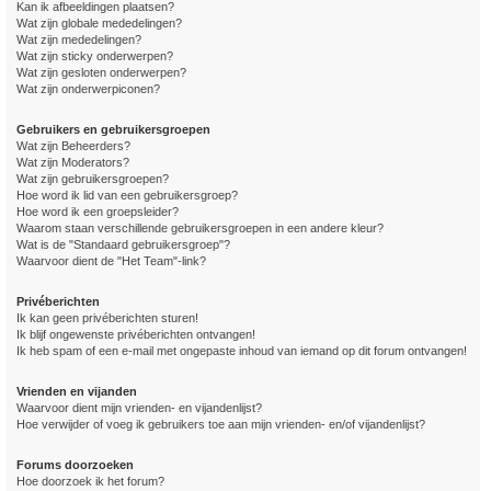
Kan ik afbeeldingen plaatsen?
Wat zijn globale mededelingen?
Wat zijn mededelingen?
Wat zijn sticky onderwerpen?
Wat zijn gesloten onderwerpen?
Wat zijn onderwerpiconen?
Gebruikers en gebruikersgroepen
Wat zijn Beheerders?
Wat zijn Moderators?
Wat zijn gebruikersgroepen?
Hoe word ik lid van een gebruikersgroep?
Hoe word ik een groepsleider?
Waarom staan verschillende gebruikersgroepen in een andere kleur?
Wat is de "Standaard gebruikersgroep"?
Waarvoor dient de "Het Team"-link?
Privéberichten
Ik kan geen privéberichten sturen!
Ik blijf ongewenste privéberichten ontvangen!
Ik heb spam of een e-mail met ongepaste inhoud van iemand op dit forum ontvangen!
Vrienden en vijanden
Waarvoor dient mijn vrienden- en vijandenlijst?
Hoe verwijder of voeg ik gebruikers toe aan mijn vrienden- en/of vijandenlijst?
Forums doorzoeken
Hoe doorzoek ik het forum?