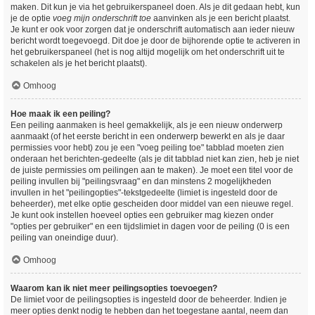
maken. Dit kun je via het gebruikerspaneel doen. Als je dit gedaan hebt, kun
je de optie
voeg mijn onderschrift toe
aanvinken als je een bericht plaatst.
Je kunt er ook voor zorgen dat je onderschrift automatisch aan ieder nieuw
bericht wordt toegevoegd. Dit doe je door de bijhorende optie te activeren in
het gebruikerspaneel (het is nog altijd mogelijk om het onderschrift uit te
schakelen als je het bericht plaatst).
Omhoog
Hoe maak ik een peiling?
Een peiling aanmaken is heel gemakkelijk, als je een nieuw onderwerp
aanmaakt (of het eerste bericht in een onderwerp bewerkt en als je daar
permissies voor hebt) zou je een "voeg peiling toe" tabblad moeten zien
onderaan het berichten-gedeelte (als je dit tabblad niet kan zien, heb je niet
de juiste permissies om peilingen aan te maken). Je moet een titel voor de
peiling invullen bij "peilingsvraag" en dan minstens 2 mogelijkheden
invullen in het "peilingopties"-tekstgedeelte (limiet is ingesteld door de
beheerder), met elke optie gescheiden door middel van een nieuwe regel.
Je kunt ook instellen hoeveel opties een gebruiker mag kiezen onder
"opties per gebruiker" en een tijdslimiet in dagen voor de peiling (0 is een
peiling van oneindige duur).
Omhoog
Waarom kan ik niet meer peilingsopties toevoegen?
De limiet voor de peilingsopties is ingesteld door de beheerder. Indien je
meer opties denkt nodig te hebben dan het toegestane aantal, neem dan