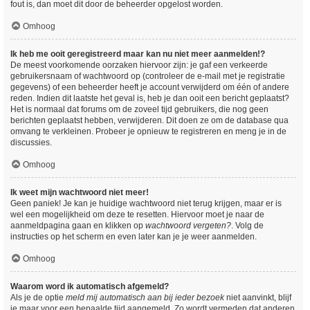
fout is, dan moet dit door de beheerder opgelost worden.
Omhoog
Ik heb me ooit geregistreerd maar kan nu niet meer aanmelden!?
De meest voorkomende oorzaken hiervoor zijn: je gaf een verkeerde
gebruikersnaam of wachtwoord op (controleer de e-mail met je registratie
gegevens) of een beheerder heeft je account verwijderd om één of andere
reden. Indien dit laatste het geval is, heb je dan ooit een bericht geplaatst?
Het is normaal dat forums om de zoveel tijd gebruikers, die nog geen
berichten geplaatst hebben, verwijderen. Dit doen ze om de database qua
omvang te verkleinen. Probeer je opnieuw te registreren en meng je in de
discussies.
Omhoog
Ik weet mijn wachtwoord niet meer!
Geen paniek! Je kan je huidige wachtwoord niet terug krijgen, maar er is
wel een mogelijkheid om deze te resetten. Hiervoor moet je naar de
aanmeldpagina gaan en klikken op
wachtwoord vergeten?
. Volg de
instructies op het scherm en even later kan je je weer aanmelden.
Omhoog
Waarom word ik automatisch afgemeld?
Als je de optie
meld mij automatisch aan bij ieder bezoek
niet aanvinkt, blijf
je maar voor een bepaalde tijd aangemeld. Zo wordt vermeden dat anderen