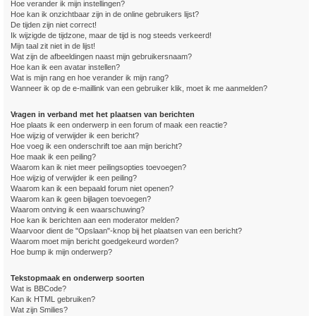
Hoe verander ik mijn instellingen?
Hoe kan ik onzichtbaar zijn in de online gebruikers lijst?
De tijden zijn niet correct!
Ik wijzigde de tijdzone, maar de tijd is nog steeds verkeerd!
Mijn taal zit niet in de lijst!
Wat zijn de afbeeldingen naast mijn gebruikersnaam?
Hoe kan ik een avatar instellen?
Wat is mijn rang en hoe verander ik mijn rang?
Wanneer ik op de e-maillink van een gebruiker klik, moet ik me aanmelden?
Vragen in verband met het plaatsen van berichten
Hoe plaats ik een onderwerp in een forum of maak een reactie?
Hoe wijzig of verwijder ik een bericht?
Hoe voeg ik een onderschrift toe aan mijn bericht?
Hoe maak ik een peiling?
Waarom kan ik niet meer peilingsopties toevoegen?
Hoe wijzig of verwijder ik een peiling?
Waarom kan ik een bepaald forum niet openen?
Waarom kan ik geen bijlagen toevoegen?
Waarom ontving ik een waarschuwing?
Hoe kan ik berichten aan een moderator melden?
Waarvoor dient de "Opslaan"-knop bij het plaatsen van een bericht?
Waarom moet mijn bericht goedgekeurd worden?
Hoe bump ik mijn onderwerp?
Tekstopmaak en onderwerp soorten
Wat is BBCode?
Kan ik HTML gebruiken?
Wat zijn Smilies?