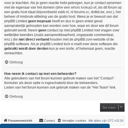
voor je klachten. Als je geen reactie hebt gekregen, kun je contact opnemen
met de eigenaar van het domein (dmv een
whois lookup
) of, als dit forum op
een gratis host staat (bijvoorbeeld xsbb.nl, nl.forums.cc, dotbb.be, enz.), het
beheer of misbruik-afdeling van de gratis host. Wees je er bewust van dat
phpBB Limited
geen inspraak
heeft en dus in geen enkel geval
aansprakelijk gehouden kan worden over hoe, waar en door wie dit forum
gebruikt wordt. Neem
geen
contact op met phpBB Limited met vragen over
wettelijke kwesties (zoals aanspreekbaarheid, ongepaste commentaar,
enz.) die
niet direct verband
houden met de phpBB.com-website of de
phpBB-software. Als je phpBB Limited toch e-mailt over deze software die
gebruikt wordt door derden
kun je een korte, of helemaal geen, reactie
verwachten.
Omhoog
Hoe neem ik contact op met een beheerder?
Alle gebruikers van het forum kunnen gebruik maken van het “Contact”-
formulier als deze optie is ingeschakeld door de beheerders.
Leden van het forum kunnen ook gebruik maken van de “Het Team”-link.
Omhoog
Ga naar
Forumoverzicht
Contact
Verwijder cookies
Alle tijden zijn
UTC+02:00