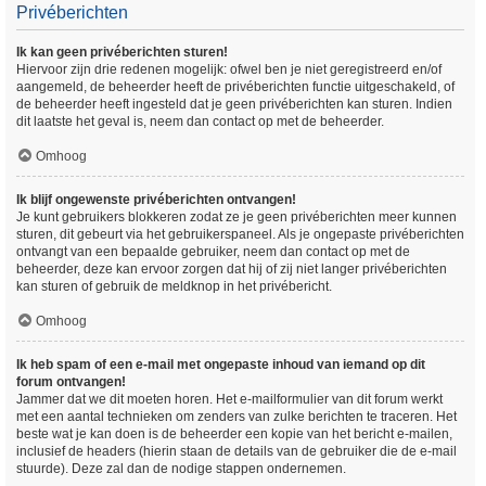
Privéberichten
Ik kan geen privéberichten sturen!
Hiervoor zijn drie redenen mogelijk: ofwel ben je niet geregistreerd en/of
aangemeld, de beheerder heeft de privéberichten functie uitgeschakeld, of
de beheerder heeft ingesteld dat je geen privéberichten kan sturen. Indien
dit laatste het geval is, neem dan contact op met de beheerder.
Omhoog
Ik blijf ongewenste privéberichten ontvangen!
Je kunt gebruikers blokkeren zodat ze je geen privéberichten meer kunnen
sturen, dit gebeurt via het gebruikerspaneel. Als je ongepaste privéberichten
ontvangt van een bepaalde gebruiker, neem dan contact op met de
beheerder, deze kan ervoor zorgen dat hij of zij niet langer privéberichten
kan sturen of gebruik de meldknop in het privébericht.
Omhoog
Ik heb spam of een e-mail met ongepaste inhoud van iemand op dit
forum ontvangen!
Jammer dat we dit moeten horen. Het e-mailformulier van dit forum werkt
met een aantal technieken om zenders van zulke berichten te traceren. Het
beste wat je kan doen is de beheerder een kopie van het bericht e-mailen,
inclusief de headers (hierin staan de details van de gebruiker die de e-mail
stuurde). Deze zal dan de nodige stappen ondernemen.