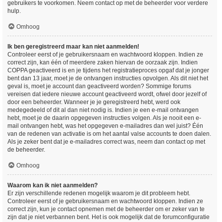
gebruikers te voorkomen. Neem contact op met de beheerder voor verdere
hulp.
Omhoog
Ik ben geregistreerd maar kan niet aanmelden!
Controleer eerst of je gebruikersnaam en wachtwoord kloppen. Indien ze
correct zijn, kan één of meerdere zaken hiervan de oorzaak zijn. Indien
COPPA geactiveerd is en je tijdens het registratieproces opgaf dat je jonger
bent dan 13 jaar, moet je de ontvangen instructies opvolgen. Als dit niet het
geval is, moet je account dan geactiveerd worden? Sommige forums
vereisen dat iedere nieuwe account geactiveerd wordt, ofwel door jezelf of
door een beheerder. Wanneer je je geregistreerd hebt, werd ook
medegedeeld of dit al dan niet nodig is. Indien je een e-mail ontvangen
hebt, moet je de daarin opgegeven instructies volgen. Als je nooit een e-
mail ontvangen hebt, was het opgegeven e-mailadres dan wel juist? Één
van de redenen van activatie is om het aantal valse accounts te doen dalen.
Als je zeker bent dat je e-mailadres correct was, neem dan contact op met
de beheerder.
Omhoog
Waarom kan ik niet aanmelden?
Er zijn verschillende redenen mogelijk waarom je dit probleem hebt.
Controleer eerst of je gebruikersnaam en wachtwoord kloppen. Indien ze
correct zijn, kun je contact opnemen met de beheerder om er zeker van te
zijn dat je niet verbannen bent. Het is ook mogelijk dat de forumconfiguratie