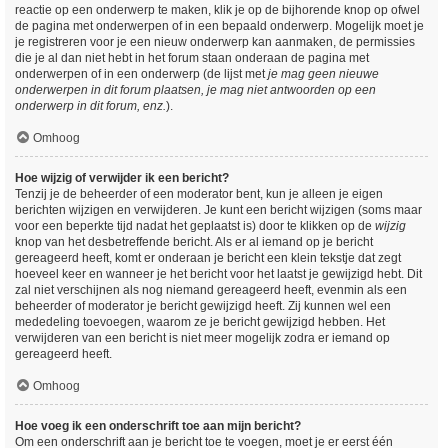
reactie op een onderwerp te maken, klik je op de bijhorende knop op ofwel
de pagina met onderwerpen of in een bepaald onderwerp. Mogelijk moet je
je registreren voor je een nieuw onderwerp kan aanmaken, de permissies
die je al dan niet hebt in het forum staan onderaan de pagina met
onderwerpen of in een onderwerp (de lijst met
je mag geen nieuwe
onderwerpen in dit forum plaatsen, je mag niet antwoorden op een
onderwerp in dit forum, enz.
).
Omhoog
Hoe wijzig of verwijder ik een bericht?
Tenzij je de beheerder of een moderator bent, kun je alleen je eigen
berichten wijzigen en verwijderen. Je kunt een bericht wijzigen (soms maar
voor een beperkte tijd nadat het geplaatst is) door te klikken op de
wijzig
knop van het desbetreffende bericht. Als er al iemand op je bericht
gereageerd heeft, komt er onderaan je bericht een klein tekstje dat zegt
hoeveel keer en wanneer je het bericht voor het laatst je gewijzigd hebt. Dit
zal niet verschijnen als nog niemand gereageerd heeft, evenmin als een
beheerder of moderator je bericht gewijzigd heeft. Zij kunnen wel een
mededeling toevoegen, waarom ze je bericht gewijzigd hebben. Het
verwijderen van een bericht is niet meer mogelijk zodra er iemand op
gereageerd heeft.
Omhoog
Hoe voeg ik een onderschrift toe aan mijn bericht?
Om een onderschrift aan je bericht toe te voegen, moet je er eerst één