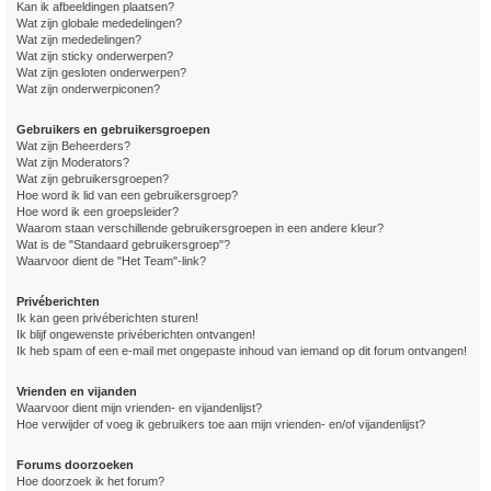
Kan ik afbeeldingen plaatsen?
Wat zijn globale mededelingen?
Wat zijn mededelingen?
Wat zijn sticky onderwerpen?
Wat zijn gesloten onderwerpen?
Wat zijn onderwerpiconen?
Gebruikers en gebruikersgroepen
Wat zijn Beheerders?
Wat zijn Moderators?
Wat zijn gebruikersgroepen?
Hoe word ik lid van een gebruikersgroep?
Hoe word ik een groepsleider?
Waarom staan verschillende gebruikersgroepen in een andere kleur?
Wat is de "Standaard gebruikersgroep"?
Waarvoor dient de "Het Team"-link?
Privéberichten
Ik kan geen privéberichten sturen!
Ik blijf ongewenste privéberichten ontvangen!
Ik heb spam of een e-mail met ongepaste inhoud van iemand op dit forum ontvangen!
Vrienden en vijanden
Waarvoor dient mijn vrienden- en vijandenlijst?
Hoe verwijder of voeg ik gebruikers toe aan mijn vrienden- en/of vijandenlijst?
Forums doorzoeken
Hoe doorzoek ik het forum?