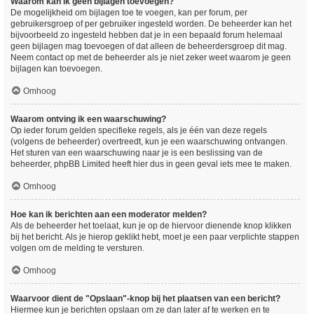
Waarom kan ik geen bijlagen toevoegen?
De mogelijkheid om bijlagen toe te voegen, kan per forum, per
gebruikersgroep of per gebruiker ingesteld worden. De beheerder kan het
bijvoorbeeld zo ingesteld hebben dat je in een bepaald forum helemaal
geen bijlagen mag toevoegen of dat alleen de beheerdersgroep dit mag.
Neem contact op met de beheerder als je niet zeker weet waarom je geen
bijlagen kan toevoegen.
Omhoog
Waarom ontving ik een waarschuwing?
Op ieder forum gelden specifieke regels, als je één van deze regels
(volgens de beheerder) overtreedt, kun je een waarschuwing ontvangen.
Het sturen van een waarschuwing naar je is een beslissing van de
beheerder, phpBB Limited heeft hier dus in geen geval iets mee te maken.
Omhoog
Hoe kan ik berichten aan een moderator melden?
Als de beheerder het toelaat, kun je op de hiervoor dienende knop klikken
bij het bericht. Als je hierop geklikt hebt, moet je een paar verplichte stappen
volgen om de melding te versturen.
Omhoog
Waarvoor dient de "Opslaan"-knop bij het plaatsen van een bericht?
Hiermee kun je berichten opslaan om ze dan later af te werken en te