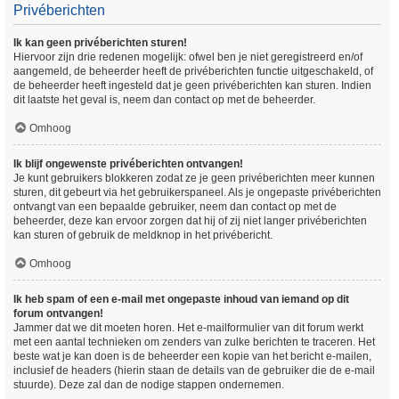
Privéberichten
Ik kan geen privéberichten sturen!
Hiervoor zijn drie redenen mogelijk: ofwel ben je niet geregistreerd en/of
aangemeld, de beheerder heeft de privéberichten functie uitgeschakeld, of
de beheerder heeft ingesteld dat je geen privéberichten kan sturen. Indien
dit laatste het geval is, neem dan contact op met de beheerder.
Omhoog
Ik blijf ongewenste privéberichten ontvangen!
Je kunt gebruikers blokkeren zodat ze je geen privéberichten meer kunnen
sturen, dit gebeurt via het gebruikerspaneel. Als je ongepaste privéberichten
ontvangt van een bepaalde gebruiker, neem dan contact op met de
beheerder, deze kan ervoor zorgen dat hij of zij niet langer privéberichten
kan sturen of gebruik de meldknop in het privébericht.
Omhoog
Ik heb spam of een e-mail met ongepaste inhoud van iemand op dit
forum ontvangen!
Jammer dat we dit moeten horen. Het e-mailformulier van dit forum werkt
met een aantal technieken om zenders van zulke berichten te traceren. Het
beste wat je kan doen is de beheerder een kopie van het bericht e-mailen,
inclusief de headers (hierin staan de details van de gebruiker die de e-mail
stuurde). Deze zal dan de nodige stappen ondernemen.