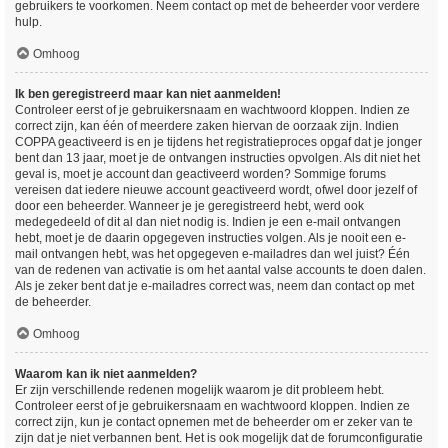
gebruikers te voorkomen. Neem contact op met de beheerder voor verdere
hulp.
Omhoog
Ik ben geregistreerd maar kan niet aanmelden!
Controleer eerst of je gebruikersnaam en wachtwoord kloppen. Indien ze
correct zijn, kan één of meerdere zaken hiervan de oorzaak zijn. Indien
COPPA geactiveerd is en je tijdens het registratieproces opgaf dat je jonger
bent dan 13 jaar, moet je de ontvangen instructies opvolgen. Als dit niet het
geval is, moet je account dan geactiveerd worden? Sommige forums
vereisen dat iedere nieuwe account geactiveerd wordt, ofwel door jezelf of
door een beheerder. Wanneer je je geregistreerd hebt, werd ook
medegedeeld of dit al dan niet nodig is. Indien je een e-mail ontvangen
hebt, moet je de daarin opgegeven instructies volgen. Als je nooit een e-
mail ontvangen hebt, was het opgegeven e-mailadres dan wel juist? Één
van de redenen van activatie is om het aantal valse accounts te doen dalen.
Als je zeker bent dat je e-mailadres correct was, neem dan contact op met
de beheerder.
Omhoog
Waarom kan ik niet aanmelden?
Er zijn verschillende redenen mogelijk waarom je dit probleem hebt.
Controleer eerst of je gebruikersnaam en wachtwoord kloppen. Indien ze
correct zijn, kun je contact opnemen met de beheerder om er zeker van te
zijn dat je niet verbannen bent. Het is ook mogelijk dat de forumconfiguratie