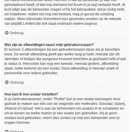
De meest voorkomende reden hiervoor is dat de beheerder je taal niet
geïnstalleerd heeft, of dat nog niemand het forum in je taal vertaald heeft. Je
kunt altijd aan de beheerder vragen of hij het talenpakket, dat je nodig hebt,
wil installeren. Indien het nog niet bestaat, mag je gerust de vertaling
maken. Meer informatie hieromtrent kan gevonden worden op de website
van phpBB Limited (de link staat onderaan iedere pagina).
Omhoog
Wat zijn de afbeeldingen naast mijn gebruikersnaam?
Er kunnen 2 afbeeldingen bij een gebruikersnaam staan als je berichten
leest. De eerste afbeelding geeft aan welke rang je hebt, meestal zijn dit
sterretjes of blokjes die aangeven hoeveel berichten je geplaatst hebt of wat
je status is. Hieronder kan nog een tweede, meestal grotere, afbeelding
staan, beter bekend als een avatar. Deze afbeelding is meestal uniek of
persoonlijk voor iedere gebruiker.
Omhoog
Hoe kan ik een avatar instellen?
In je Gebruikerspaneel, onder “Profiel” kun je een avatar toevoegen door
gebruik te maken van één van de volgende vier methodes: Gravatar, Galerij,
Afstand of Upload. Het is aan de beheerders om avatars in te schakelen en
om te kiezen op welke manier je een avatar kan gebruiken. Als je geen
avatars kunt gebruiken, neem dan contact op met een beheerder voor je
vragen hierover.