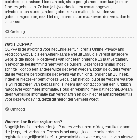
berichten te plaatsen. Hoe dan ook, als je geregistreerd bent kun je meer
functies gebruiken. Zo kun je bijvoorbeeld een avatar opgeven,
privéberichten sturen, andere gebruikers e-mailen, lid worden van
gebruikersgroepen, enz. Het registreren duurt maar even, dus we raden het
zeker aan!
Omhoog
Wat is COPPA?
COPPA is de afkorting voor het Engelse "Children’s Online Privacy and
Protection Act". Dit is een Amerikaanse wet uit 1998 die vereist dat iedere
website die mogelijk gegevens van jongeren onder de 13 jaar verzamelt,
hiervoor de toestemming heeft van de ouders. Deze toestemming moet
schriftelijk of op een andere wijze gegeven worden, zodat de ouders weten
dat de website persoonlijke gegevens van hun kind, jonger dan 13, heeft.
Indien je niet zeker bent of deze wet al dan niet op jou of de website waarop
je wil registreren van toepassing is, neem dan contact op met een juridisch
raadgever voor meer informatie. Houd er rekening mee dat het phpBB-team
geen wettelijke informatie kan verschaffen en ook niet het aanspreekpunt is
voor deze wetgeving, tenzij dit hieronder vermeld wordt.
Omhoog
Waarom kan ik niet registreren?
Mogelijk heeft de beheerder je IP-adres verbannen, of de gebruikersnaam
die je opgeeft verboden. Tevens is het mogelijk dat de beheerder de
registratie mogelijkheid heeft uitgeschakeld om zo de registratie van nieuwe