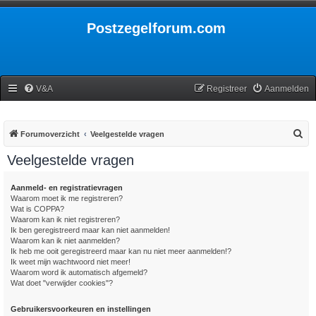
Postzegelforum.com
V&A
Registreer
Aanmelden
Z
Forumoverzicht
Veelgestelde vragen
o
Veelgestelde vragen
e
k
Aanmeld- en registratievragen
Waarom moet ik me registreren?
Wat is COPPA?
Waarom kan ik niet registreren?
Ik ben geregistreerd maar kan niet aanmelden!
Waarom kan ik niet aanmelden?
Ik heb me ooit geregistreerd maar kan nu niet meer aanmelden!?
Ik weet mijn wachtwoord niet meer!
Waarom word ik automatisch afgemeld?
Wat doet "verwijder cookies"?
Gebruikersvoorkeuren en instellingen