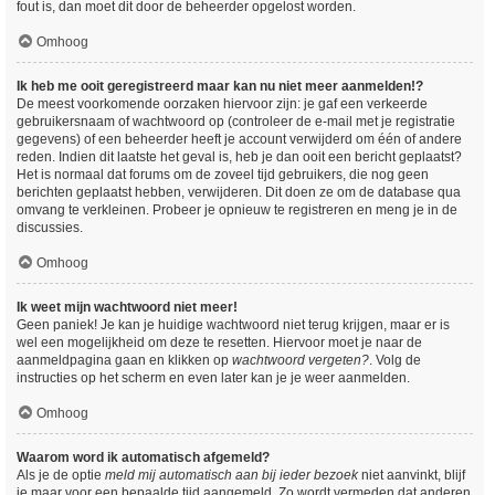
fout is, dan moet dit door de beheerder opgelost worden.
Omhoog
Ik heb me ooit geregistreerd maar kan nu niet meer aanmelden!?
De meest voorkomende oorzaken hiervoor zijn: je gaf een verkeerde
gebruikersnaam of wachtwoord op (controleer de e-mail met je registratie
gegevens) of een beheerder heeft je account verwijderd om één of andere
reden. Indien dit laatste het geval is, heb je dan ooit een bericht geplaatst?
Het is normaal dat forums om de zoveel tijd gebruikers, die nog geen
berichten geplaatst hebben, verwijderen. Dit doen ze om de database qua
omvang te verkleinen. Probeer je opnieuw te registreren en meng je in de
discussies.
Omhoog
Ik weet mijn wachtwoord niet meer!
Geen paniek! Je kan je huidige wachtwoord niet terug krijgen, maar er is
wel een mogelijkheid om deze te resetten. Hiervoor moet je naar de
aanmeldpagina gaan en klikken op
wachtwoord vergeten?
. Volg de
instructies op het scherm en even later kan je je weer aanmelden.
Omhoog
Waarom word ik automatisch afgemeld?
Als je de optie
meld mij automatisch aan bij ieder bezoek
niet aanvinkt, blijf
je maar voor een bepaalde tijd aangemeld. Zo wordt vermeden dat anderen