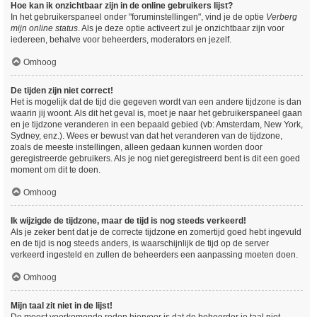
Hoe kan ik onzichtbaar zijn in de online gebruikers lijst?
In het gebruikerspaneel onder "foruminstellingen", vind je de optie
Verberg
mijn online status
. Als je deze optie activeert zul je onzichtbaar zijn voor
iedereen, behalve voor beheerders, moderators en jezelf.
Omhoog
De tijden zijn niet correct!
Het is mogelijk dat de tijd die gegeven wordt van een andere tijdzone is dan
waarin jij woont. Als dit het geval is, moet je naar het gebruikerspaneel gaan
en je tijdzone veranderen in een bepaald gebied (vb: Amsterdam, New York,
Sydney, enz.). Wees er bewust van dat het veranderen van de tijdzone,
zoals de meeste instellingen, alleen gedaan kunnen worden door
geregistreerde gebruikers. Als je nog niet geregistreerd bent is dit een goed
moment om dit te doen.
Omhoog
Ik wijzigde de tijdzone, maar de tijd is nog steeds verkeerd!
Als je zeker bent dat je de correcte tijdzone en zomertijd goed hebt ingevuld
en de tijd is nog steeds anders, is waarschijnlijk de tijd op de server
verkeerd ingesteld en zullen de beheerders een aanpassing moeten doen.
Omhoog
Mijn taal zit niet in de lijst!