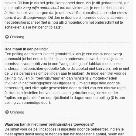
maken. Dit kun je via het gebruikerspaneel doen. Als je dit gedaan hebt, kun
je de optie
voeg mijn onderschrift toe
aanvinken als je een bericht plaatst.
Je kunt er ook voor zorgen dat je onderschrift automatisch aan ieder nieuw
bericht wordt toegevoegd. Dit doe je door de bijhorende optie te activeren in
het gebruikerspaneel (het is nog altijd mogelijk om het onderschrift uit te
schakelen als je het bericht plaatst).
Omhoog
Hoe maak ik een peiling?
Een peiling aanmaken is heel gemakkelijk, als je een nieuw onderwerp
aanmaakt (of het eerste bericht in een onderwerp bewerkt en als je daar
permissies voor hebt) zou je een "voeg peiling toe" tabblad moeten zien
onderaan het berichten-gedeelte (als je dit tabblad niet kan zien, heb je niet
de juiste permissies om peilingen aan te maken). Je moet een titel voor de
peiling invullen bij "peilingsvraag" en dan minstens 2 mogelijkheden
invullen in het "peilingopties"-tekstgedeelte (limiet is ingesteld door de
beheerder), met elke optie gescheiden door middel van een nieuwe regel.
Je kunt ook instellen hoeveel opties een gebruiker mag kiezen onder
"opties per gebruiker" en een tijdslimiet in dagen voor de peiling (0 is een
peiling van oneindige duur).
Omhoog
Waarom kan ik niet meer peilingsopties toevoegen?
De limiet voor de peilingsopties is ingesteld door de beheerder. Indien je
meer opties denkt nodig te hebben dan het toegestane aantal, neem dan