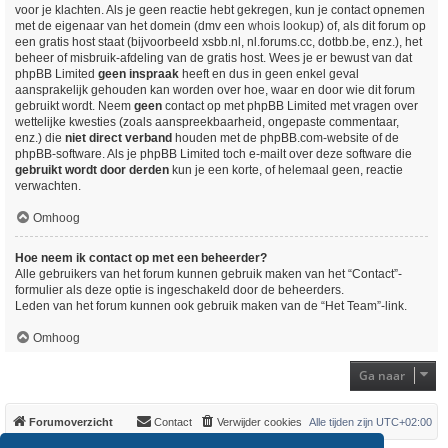
voor je klachten. Als je geen reactie hebt gekregen, kun je contact opnemen
met de eigenaar van het domein (dmv een
whois lookup
) of, als dit forum op
een gratis host staat (bijvoorbeeld xsbb.nl, nl.forums.cc, dotbb.be, enz.), het
beheer of misbruik-afdeling van de gratis host. Wees je er bewust van dat
phpBB Limited
geen inspraak
heeft en dus in geen enkel geval
aansprakelijk gehouden kan worden over hoe, waar en door wie dit forum
gebruikt wordt. Neem
geen
contact op met phpBB Limited met vragen over
wettelijke kwesties (zoals aanspreekbaarheid, ongepaste commentaar,
enz.) die
niet direct verband
houden met de phpBB.com-website of de
phpBB-software. Als je phpBB Limited toch e-mailt over deze software die
gebruikt wordt door derden
kun je een korte, of helemaal geen, reactie
verwachten.
Omhoog
Hoe neem ik contact op met een beheerder?
Alle gebruikers van het forum kunnen gebruik maken van het “Contact”-
formulier als deze optie is ingeschakeld door de beheerders.
Leden van het forum kunnen ook gebruik maken van de “Het Team”-link.
Omhoog
Ga naar
Forumoverzicht
Contact
Verwijder cookies
Alle tijden zijn
UTC+02:00