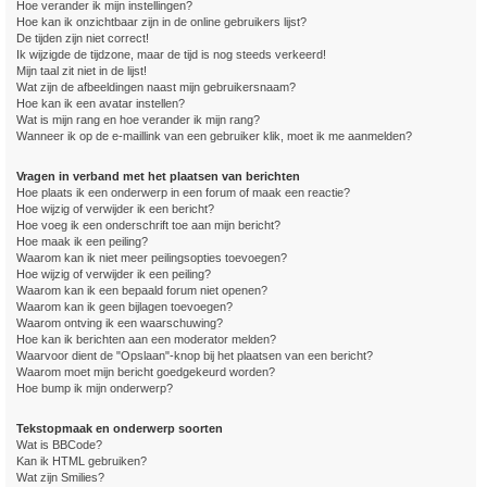
Hoe verander ik mijn instellingen?
Hoe kan ik onzichtbaar zijn in de online gebruikers lijst?
De tijden zijn niet correct!
Ik wijzigde de tijdzone, maar de tijd is nog steeds verkeerd!
Mijn taal zit niet in de lijst!
Wat zijn de afbeeldingen naast mijn gebruikersnaam?
Hoe kan ik een avatar instellen?
Wat is mijn rang en hoe verander ik mijn rang?
Wanneer ik op de e-maillink van een gebruiker klik, moet ik me aanmelden?
Vragen in verband met het plaatsen van berichten
Hoe plaats ik een onderwerp in een forum of maak een reactie?
Hoe wijzig of verwijder ik een bericht?
Hoe voeg ik een onderschrift toe aan mijn bericht?
Hoe maak ik een peiling?
Waarom kan ik niet meer peilingsopties toevoegen?
Hoe wijzig of verwijder ik een peiling?
Waarom kan ik een bepaald forum niet openen?
Waarom kan ik geen bijlagen toevoegen?
Waarom ontving ik een waarschuwing?
Hoe kan ik berichten aan een moderator melden?
Waarvoor dient de "Opslaan"-knop bij het plaatsen van een bericht?
Waarom moet mijn bericht goedgekeurd worden?
Hoe bump ik mijn onderwerp?
Tekstopmaak en onderwerp soorten
Wat is BBCode?
Kan ik HTML gebruiken?
Wat zijn Smilies?