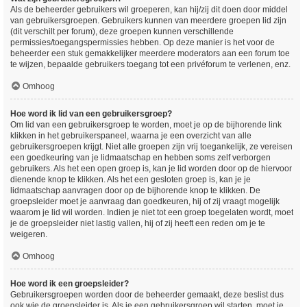
Als de beheerder gebruikers wil groeperen, kan hij/zij dit doen door middel
van gebruikersgroepen. Gebruikers kunnen van meerdere groepen lid zijn
(dit verschilt per forum), deze groepen kunnen verschillende
permissies/toegangspermissies hebben. Op deze manier is het voor de
beheerder een stuk gemakkelijker meerdere moderators aan een forum toe
te wijzen, bepaalde gebruikers toegang tot een privéforum te verlenen, enz.
Omhoog
Hoe word ik lid van een gebruikersgroep?
Om lid van een gebruikersgroep te worden, moet je op de bijhorende link
klikken in het gebruikerspaneel, waarna je een overzicht van alle
gebruikersgroepen krijgt. Niet alle groepen zijn vrij toegankelijk, ze vereisen
een goedkeuring van je lidmaatschap en hebben soms zelf verborgen
gebruikers. Als het een open groep is, kan je lid worden door op de hiervoor
dienende knop te klikken. Als het een gesloten groep is, kan je je
lidmaatschap aanvragen door op de bijhorende knop te klikken. De
groepsleider moet je aanvraag dan goedkeuren, hij of zij vraagt mogelijk
waarom je lid wil worden. Indien je niet tot een groep toegelaten wordt, moet
je de groepsleider niet lastig vallen, hij of zij heeft een reden om je te
weigeren.
Omhoog
Hoe word ik een groepsleider?
Gebruikersgroepen worden door de beheerder gemaakt, deze beslist dus
ook wie de groepsleider is. Als je een gebruikersgroep wil starten, moet je