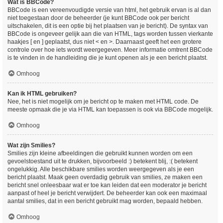
Wat is BBCode?
BBCode is een vereenvoudigde versie van html, het gebruik ervan is al dan
niet toegestaan door de beheerder (je kunt BBCode ook per bericht
uitschakelen, dit is een optie bij het plaatsen van je bericht). De syntax van
BBCode is ongeveer gelijk aan die van HTML, tags worden tussen vierkante
haakjes [ en ] geplaatst, dus niet < en >. Daarnaast geeft het een grotere
controle over hoe iets wordt weergegeven. Meer informatie omtrent BBCode
is te vinden in de handleiding die je kunt openen als je een bericht plaatst.
Omhoog
Kan ik HTML gebruiken?
Nee, het is niet mogelijk om je bericht op te maken met HTML code. De
meeste opmaak die je via HTML kan toepassen is ook via BBCode mogelijk.
Omhoog
Wat zijn Smilies?
Smilies zijn kleine afbeeldingen die gebruikt kunnen worden om een
gevoelstoestand uit te drukken, bijvoorbeeld :) betekent blij, :( betekent
ongelukkig. Alle beschikbare smilies worden weergegeven als je een
bericht plaatst. Maak geen overdadig gebruik van smilies, ze maken een
bericht snel onleesbaar wat er toe kan leiden dat een moderator je bericht
aanpast of heel je bericht verwijdert. De beheerder kan ook een maximaal
aantal smilies, dat in een bericht gebruikt mag worden, bepaald hebben.
Omhoog