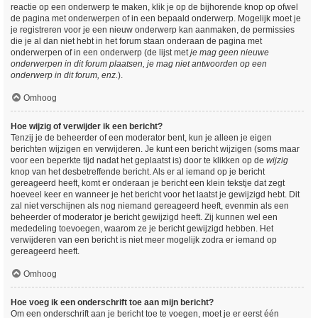
reactie op een onderwerp te maken, klik je op de bijhorende knop op ofwel
de pagina met onderwerpen of in een bepaald onderwerp. Mogelijk moet je
je registreren voor je een nieuw onderwerp kan aanmaken, de permissies
die je al dan niet hebt in het forum staan onderaan de pagina met
onderwerpen of in een onderwerp (de lijst met
je mag geen nieuwe
onderwerpen in dit forum plaatsen, je mag niet antwoorden op een
onderwerp in dit forum, enz.
).
Omhoog
Hoe wijzig of verwijder ik een bericht?
Tenzij je de beheerder of een moderator bent, kun je alleen je eigen
berichten wijzigen en verwijderen. Je kunt een bericht wijzigen (soms maar
voor een beperkte tijd nadat het geplaatst is) door te klikken op de
wijzig
knop van het desbetreffende bericht. Als er al iemand op je bericht
gereageerd heeft, komt er onderaan je bericht een klein tekstje dat zegt
hoeveel keer en wanneer je het bericht voor het laatst je gewijzigd hebt. Dit
zal niet verschijnen als nog niemand gereageerd heeft, evenmin als een
beheerder of moderator je bericht gewijzigd heeft. Zij kunnen wel een
mededeling toevoegen, waarom ze je bericht gewijzigd hebben. Het
verwijderen van een bericht is niet meer mogelijk zodra er iemand op
gereageerd heeft.
Omhoog
Hoe voeg ik een onderschrift toe aan mijn bericht?
Om een onderschrift aan je bericht toe te voegen, moet je er eerst één