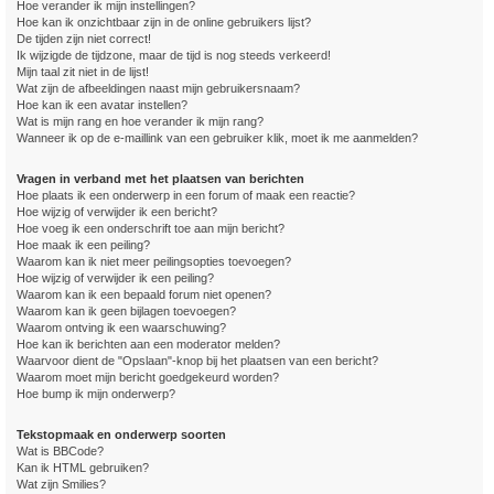
Hoe verander ik mijn instellingen?
Hoe kan ik onzichtbaar zijn in de online gebruikers lijst?
De tijden zijn niet correct!
Ik wijzigde de tijdzone, maar de tijd is nog steeds verkeerd!
Mijn taal zit niet in de lijst!
Wat zijn de afbeeldingen naast mijn gebruikersnaam?
Hoe kan ik een avatar instellen?
Wat is mijn rang en hoe verander ik mijn rang?
Wanneer ik op de e-maillink van een gebruiker klik, moet ik me aanmelden?
Vragen in verband met het plaatsen van berichten
Hoe plaats ik een onderwerp in een forum of maak een reactie?
Hoe wijzig of verwijder ik een bericht?
Hoe voeg ik een onderschrift toe aan mijn bericht?
Hoe maak ik een peiling?
Waarom kan ik niet meer peilingsopties toevoegen?
Hoe wijzig of verwijder ik een peiling?
Waarom kan ik een bepaald forum niet openen?
Waarom kan ik geen bijlagen toevoegen?
Waarom ontving ik een waarschuwing?
Hoe kan ik berichten aan een moderator melden?
Waarvoor dient de "Opslaan"-knop bij het plaatsen van een bericht?
Waarom moet mijn bericht goedgekeurd worden?
Hoe bump ik mijn onderwerp?
Tekstopmaak en onderwerp soorten
Wat is BBCode?
Kan ik HTML gebruiken?
Wat zijn Smilies?