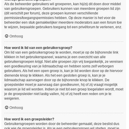
Als de beheerder gebruikers wil groeperen, kan hij/zij dit doen door middel
van gebruikersgroepen. Gebruikers kunnen van meerdere groepen lid zijn
(dit verschilt per forum), deze groepen kunnen verschillende
permissies/toegangspermissies hebben. Op deze manier is het voor de
beheerder een stuk gemakkelijker meerdere moderators aan een forum toe
te wijzen, bepaalde gebruikers toegang tot een privéforum te verlenen, enz.
Omhoog
Hoe word ik lid van een gebruikersgroep?
Om lid van een gebruikersgroep te worden, moet je op de bijhorende link
klikken in het gebruikerspaneel, waarna je een overzicht van alle
gebruikersgroepen krijgt. Niet alle groepen zijn vrij toegankelijk, ze vereisen
een goedkeuring van je lidmaatschap en hebben soms zelf verborgen
gebruikers. Als het een open groep is, kan je lid worden door op de hiervoor
dienende knop te klikken. Als het een gesloten groep is, kan je je
lidmaatschap aanvragen door op de bijhorende knop te klikken. De
groepsleider moet je aanvraag dan goedkeuren, hij of zij vraagt mogelijk
waarom je lid wil worden. Indien je niet tot een groep toegelaten wordt, moet
je de groepsleider niet lastig vallen, hij of zij heeft een reden om je te
weigeren.
Omhoog
Hoe word ik een groepsleider?
Gebruikersgroepen worden door de beheerder gemaakt, deze beslist dus
ook wie de groepsleider is. Als je een gebruikersgroep wil starten, moet je