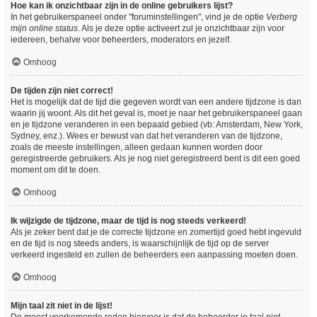
Hoe kan ik onzichtbaar zijn in de online gebruikers lijst?
In het gebruikerspaneel onder "foruminstellingen", vind je de optie
Verberg
mijn online status
. Als je deze optie activeert zul je onzichtbaar zijn voor
iedereen, behalve voor beheerders, moderators en jezelf.
Omhoog
De tijden zijn niet correct!
Het is mogelijk dat de tijd die gegeven wordt van een andere tijdzone is dan
waarin jij woont. Als dit het geval is, moet je naar het gebruikerspaneel gaan
en je tijdzone veranderen in een bepaald gebied (vb: Amsterdam, New York,
Sydney, enz.). Wees er bewust van dat het veranderen van de tijdzone,
zoals de meeste instellingen, alleen gedaan kunnen worden door
geregistreerde gebruikers. Als je nog niet geregistreerd bent is dit een goed
moment om dit te doen.
Omhoog
Ik wijzigde de tijdzone, maar de tijd is nog steeds verkeerd!
Als je zeker bent dat je de correcte tijdzone en zomertijd goed hebt ingevuld
en de tijd is nog steeds anders, is waarschijnlijk de tijd op de server
verkeerd ingesteld en zullen de beheerders een aanpassing moeten doen.
Omhoog
Mijn taal zit niet in de lijst!