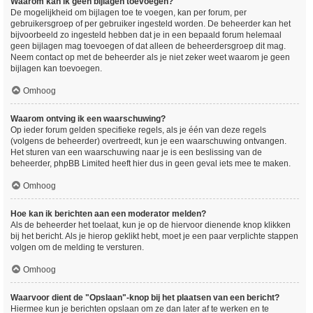
Waarom kan ik geen bijlagen toevoegen?
De mogelijkheid om bijlagen toe te voegen, kan per forum, per
gebruikersgroep of per gebruiker ingesteld worden. De beheerder kan het
bijvoorbeeld zo ingesteld hebben dat je in een bepaald forum helemaal
geen bijlagen mag toevoegen of dat alleen de beheerdersgroep dit mag.
Neem contact op met de beheerder als je niet zeker weet waarom je geen
bijlagen kan toevoegen.
Omhoog
Waarom ontving ik een waarschuwing?
Op ieder forum gelden specifieke regels, als je één van deze regels
(volgens de beheerder) overtreedt, kun je een waarschuwing ontvangen.
Het sturen van een waarschuwing naar je is een beslissing van de
beheerder, phpBB Limited heeft hier dus in geen geval iets mee te maken.
Omhoog
Hoe kan ik berichten aan een moderator melden?
Als de beheerder het toelaat, kun je op de hiervoor dienende knop klikken
bij het bericht. Als je hierop geklikt hebt, moet je een paar verplichte stappen
volgen om de melding te versturen.
Omhoog
Waarvoor dient de "Opslaan"-knop bij het plaatsen van een bericht?
Hiermee kun je berichten opslaan om ze dan later af te werken en te