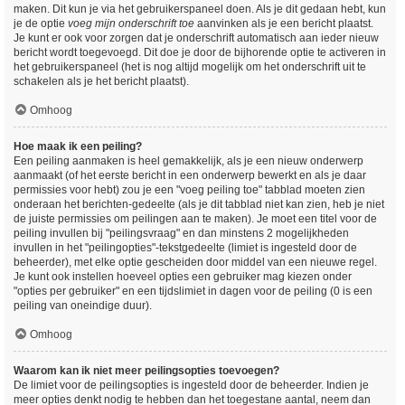
maken. Dit kun je via het gebruikerspaneel doen. Als je dit gedaan hebt, kun
je de optie
voeg mijn onderschrift toe
aanvinken als je een bericht plaatst.
Je kunt er ook voor zorgen dat je onderschrift automatisch aan ieder nieuw
bericht wordt toegevoegd. Dit doe je door de bijhorende optie te activeren in
het gebruikerspaneel (het is nog altijd mogelijk om het onderschrift uit te
schakelen als je het bericht plaatst).
Omhoog
Hoe maak ik een peiling?
Een peiling aanmaken is heel gemakkelijk, als je een nieuw onderwerp
aanmaakt (of het eerste bericht in een onderwerp bewerkt en als je daar
permissies voor hebt) zou je een "voeg peiling toe" tabblad moeten zien
onderaan het berichten-gedeelte (als je dit tabblad niet kan zien, heb je niet
de juiste permissies om peilingen aan te maken). Je moet een titel voor de
peiling invullen bij "peilingsvraag" en dan minstens 2 mogelijkheden
invullen in het "peilingopties"-tekstgedeelte (limiet is ingesteld door de
beheerder), met elke optie gescheiden door middel van een nieuwe regel.
Je kunt ook instellen hoeveel opties een gebruiker mag kiezen onder
"opties per gebruiker" en een tijdslimiet in dagen voor de peiling (0 is een
peiling van oneindige duur).
Omhoog
Waarom kan ik niet meer peilingsopties toevoegen?
De limiet voor de peilingsopties is ingesteld door de beheerder. Indien je
meer opties denkt nodig te hebben dan het toegestane aantal, neem dan