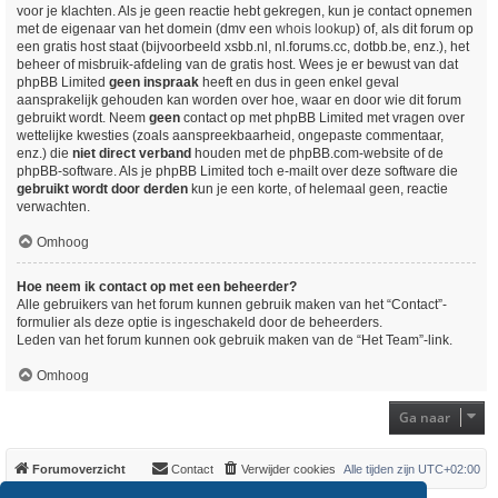
voor je klachten. Als je geen reactie hebt gekregen, kun je contact opnemen
met de eigenaar van het domein (dmv een
whois lookup
) of, als dit forum op
een gratis host staat (bijvoorbeeld xsbb.nl, nl.forums.cc, dotbb.be, enz.), het
beheer of misbruik-afdeling van de gratis host. Wees je er bewust van dat
phpBB Limited
geen inspraak
heeft en dus in geen enkel geval
aansprakelijk gehouden kan worden over hoe, waar en door wie dit forum
gebruikt wordt. Neem
geen
contact op met phpBB Limited met vragen over
wettelijke kwesties (zoals aanspreekbaarheid, ongepaste commentaar,
enz.) die
niet direct verband
houden met de phpBB.com-website of de
phpBB-software. Als je phpBB Limited toch e-mailt over deze software die
gebruikt wordt door derden
kun je een korte, of helemaal geen, reactie
verwachten.
Omhoog
Hoe neem ik contact op met een beheerder?
Alle gebruikers van het forum kunnen gebruik maken van het “Contact”-
formulier als deze optie is ingeschakeld door de beheerders.
Leden van het forum kunnen ook gebruik maken van de “Het Team”-link.
Omhoog
Ga naar
Forumoverzicht
Contact
Verwijder cookies
Alle tijden zijn
UTC+02:00