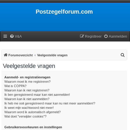
Postzegelforum.com
V&A
Registreer
Aanmelden
Z
Forumoverzicht
Veelgestelde vragen
o
Veelgestelde vragen
e
k
Aanmeld- en registratievragen
Waarom moet ik me registreren?
Wat is COPPA?
Waarom kan ik niet registreren?
Ik ben geregistreerd maar kan niet aanmelden!
Waarom kan ik niet aanmelden?
Ik heb me ooit geregistreerd maar kan nu niet meer aanmelden!?
Ik weet mijn wachtwoord niet meer!
Waarom word ik automatisch afgemeld?
Wat doet "verwijder cookies"?
Gebruikersvoorkeuren en instellingen