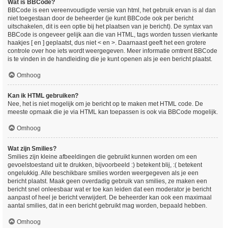
Wat is BBCode?
BBCode is een vereenvoudigde versie van html, het gebruik ervan is al dan
niet toegestaan door de beheerder (je kunt BBCode ook per bericht
uitschakelen, dit is een optie bij het plaatsen van je bericht). De syntax van
BBCode is ongeveer gelijk aan die van HTML, tags worden tussen vierkante
haakjes [ en ] geplaatst, dus niet < en >. Daarnaast geeft het een grotere
controle over hoe iets wordt weergegeven. Meer informatie omtrent BBCode
is te vinden in de handleiding die je kunt openen als je een bericht plaatst.
Omhoog
Kan ik HTML gebruiken?
Nee, het is niet mogelijk om je bericht op te maken met HTML code. De
meeste opmaak die je via HTML kan toepassen is ook via BBCode mogelijk.
Omhoog
Wat zijn Smilies?
Smilies zijn kleine afbeeldingen die gebruikt kunnen worden om een
gevoelstoestand uit te drukken, bijvoorbeeld :) betekent blij, :( betekent
ongelukkig. Alle beschikbare smilies worden weergegeven als je een
bericht plaatst. Maak geen overdadig gebruik van smilies, ze maken een
bericht snel onleesbaar wat er toe kan leiden dat een moderator je bericht
aanpast of heel je bericht verwijdert. De beheerder kan ook een maximaal
aantal smilies, dat in een bericht gebruikt mag worden, bepaald hebben.
Omhoog