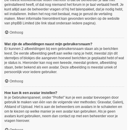
De meest voorkomende reden hiervoor is dat de beheerder je taal niet
geïnstalleerd heeft, of dat nog niemand het forum in je taal vertaald heeft. Je
kunt altijd aan de beheerder vragen of hij het talenpakket, dat je nodig hebt,
wil installeren. Indien het nog niet bestaat, mag je gerust de vertaling
maken. Meer informatie hieromtrent kan gevonden worden op de website
van phpBB Limited (de link staat onderaan iedere pagina).
Omhoog
Wat zijn de afbeeldingen naast mijn gebruikersnaam?
Er kunnen 2 afbeeldingen bij een gebruikersnaam staan als je berichten
leest. De eerste afbeelding geeft aan welke rang je hebt, meestal zijn dit
sterretjes of blokjes die aangeven hoeveel berichten je geplaatst hebt of wat
je status is. Hieronder kan nog een tweede, meestal grotere, afbeelding
staan, beter bekend als een avatar. Deze afbeelding is meestal uniek of
persoonlijk voor iedere gebruiker.
Omhoog
Hoe kan ik een avatar instellen?
In je Gebruikerspaneel, onder “Profiel” kun je een avatar toevoegen door
gebruik te maken van één van de volgende vier methodes: Gravatar, Galerij,
Afstand of Upload. Het is aan de beheerders om avatars in te schakelen en
om te kiezen op welke manier je een avatar kan gebruiken. Als je geen
avatars kunt gebruiken, neem dan contact op met een beheerder voor je
vragen hierover.