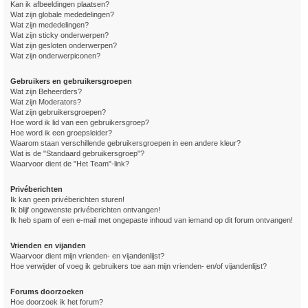
Kan ik afbeeldingen plaatsen?
Wat zijn globale mededelingen?
Wat zijn mededelingen?
Wat zijn sticky onderwerpen?
Wat zijn gesloten onderwerpen?
Wat zijn onderwerpiconen?
Gebruikers en gebruikersgroepen
Wat zijn Beheerders?
Wat zijn Moderators?
Wat zijn gebruikersgroepen?
Hoe word ik lid van een gebruikersgroep?
Hoe word ik een groepsleider?
Waarom staan verschillende gebruikersgroepen in een andere kleur?
Wat is de "Standaard gebruikersgroep"?
Waarvoor dient de "Het Team"-link?
Privéberichten
Ik kan geen privéberichten sturen!
Ik blijf ongewenste privéberichten ontvangen!
Ik heb spam of een e-mail met ongepaste inhoud van iemand op dit forum ontvangen!
Vrienden en vijanden
Waarvoor dient mijn vrienden- en vijandenlijst?
Hoe verwijder of voeg ik gebruikers toe aan mijn vrienden- en/of vijandenlijst?
Forums doorzoeken
Hoe doorzoek ik het forum?