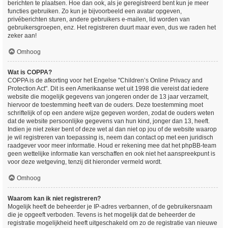
berichten te plaatsen. Hoe dan ook, als je geregistreerd bent kun je meer
functies gebruiken. Zo kun je bijvoorbeeld een avatar opgeven,
privéberichten sturen, andere gebruikers e-mailen, lid worden van
gebruikersgroepen, enz. Het registreren duurt maar even, dus we raden het
zeker aan!
Omhoog
Wat is COPPA?
COPPA is de afkorting voor het Engelse "Children’s Online Privacy and
Protection Act". Dit is een Amerikaanse wet uit 1998 die vereist dat iedere
website die mogelijk gegevens van jongeren onder de 13 jaar verzamelt,
hiervoor de toestemming heeft van de ouders. Deze toestemming moet
schriftelijk of op een andere wijze gegeven worden, zodat de ouders weten
dat de website persoonlijke gegevens van hun kind, jonger dan 13, heeft.
Indien je niet zeker bent of deze wet al dan niet op jou of de website waarop
je wil registreren van toepassing is, neem dan contact op met een juridisch
raadgever voor meer informatie. Houd er rekening mee dat het phpBB-team
geen wettelijke informatie kan verschaffen en ook niet het aanspreekpunt is
voor deze wetgeving, tenzij dit hieronder vermeld wordt.
Omhoog
Waarom kan ik niet registreren?
Mogelijk heeft de beheerder je IP-adres verbannen, of de gebruikersnaam
die je opgeeft verboden. Tevens is het mogelijk dat de beheerder de
registratie mogelijkheid heeft uitgeschakeld om zo de registratie van nieuwe