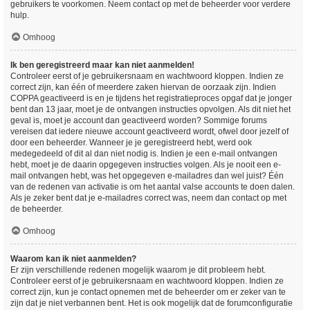
gebruikers te voorkomen. Neem contact op met de beheerder voor verdere
hulp.
Omhoog
Ik ben geregistreerd maar kan niet aanmelden!
Controleer eerst of je gebruikersnaam en wachtwoord kloppen. Indien ze
correct zijn, kan één of meerdere zaken hiervan de oorzaak zijn. Indien
COPPA geactiveerd is en je tijdens het registratieproces opgaf dat je jonger
bent dan 13 jaar, moet je de ontvangen instructies opvolgen. Als dit niet het
geval is, moet je account dan geactiveerd worden? Sommige forums
vereisen dat iedere nieuwe account geactiveerd wordt, ofwel door jezelf of
door een beheerder. Wanneer je je geregistreerd hebt, werd ook
medegedeeld of dit al dan niet nodig is. Indien je een e-mail ontvangen
hebt, moet je de daarin opgegeven instructies volgen. Als je nooit een e-
mail ontvangen hebt, was het opgegeven e-mailadres dan wel juist? Één
van de redenen van activatie is om het aantal valse accounts te doen dalen.
Als je zeker bent dat je e-mailadres correct was, neem dan contact op met
de beheerder.
Omhoog
Waarom kan ik niet aanmelden?
Er zijn verschillende redenen mogelijk waarom je dit probleem hebt.
Controleer eerst of je gebruikersnaam en wachtwoord kloppen. Indien ze
correct zijn, kun je contact opnemen met de beheerder om er zeker van te
zijn dat je niet verbannen bent. Het is ook mogelijk dat de forumconfiguratie