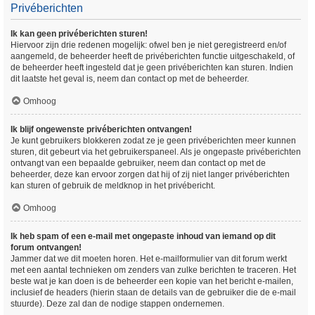
Privéberichten
Ik kan geen privéberichten sturen!
Hiervoor zijn drie redenen mogelijk: ofwel ben je niet geregistreerd en/of
aangemeld, de beheerder heeft de privéberichten functie uitgeschakeld, of
de beheerder heeft ingesteld dat je geen privéberichten kan sturen. Indien
dit laatste het geval is, neem dan contact op met de beheerder.
Omhoog
Ik blijf ongewenste privéberichten ontvangen!
Je kunt gebruikers blokkeren zodat ze je geen privéberichten meer kunnen
sturen, dit gebeurt via het gebruikerspaneel. Als je ongepaste privéberichten
ontvangt van een bepaalde gebruiker, neem dan contact op met de
beheerder, deze kan ervoor zorgen dat hij of zij niet langer privéberichten
kan sturen of gebruik de meldknop in het privébericht.
Omhoog
Ik heb spam of een e-mail met ongepaste inhoud van iemand op dit
forum ontvangen!
Jammer dat we dit moeten horen. Het e-mailformulier van dit forum werkt
met een aantal technieken om zenders van zulke berichten te traceren. Het
beste wat je kan doen is de beheerder een kopie van het bericht e-mailen,
inclusief de headers (hierin staan de details van de gebruiker die de e-mail
stuurde). Deze zal dan de nodige stappen ondernemen.