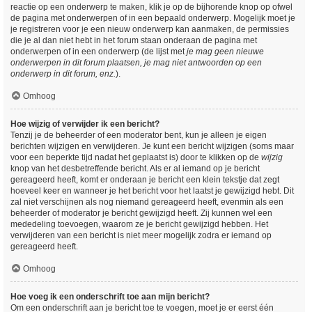
reactie op een onderwerp te maken, klik je op de bijhorende knop op ofwel
de pagina met onderwerpen of in een bepaald onderwerp. Mogelijk moet je
je registreren voor je een nieuw onderwerp kan aanmaken, de permissies
die je al dan niet hebt in het forum staan onderaan de pagina met
onderwerpen of in een onderwerp (de lijst met
je mag geen nieuwe
onderwerpen in dit forum plaatsen, je mag niet antwoorden op een
onderwerp in dit forum, enz.
).
Omhoog
Hoe wijzig of verwijder ik een bericht?
Tenzij je de beheerder of een moderator bent, kun je alleen je eigen
berichten wijzigen en verwijderen. Je kunt een bericht wijzigen (soms maar
voor een beperkte tijd nadat het geplaatst is) door te klikken op de
wijzig
knop van het desbetreffende bericht. Als er al iemand op je bericht
gereageerd heeft, komt er onderaan je bericht een klein tekstje dat zegt
hoeveel keer en wanneer je het bericht voor het laatst je gewijzigd hebt. Dit
zal niet verschijnen als nog niemand gereageerd heeft, evenmin als een
beheerder of moderator je bericht gewijzigd heeft. Zij kunnen wel een
mededeling toevoegen, waarom ze je bericht gewijzigd hebben. Het
verwijderen van een bericht is niet meer mogelijk zodra er iemand op
gereageerd heeft.
Omhoog
Hoe voeg ik een onderschrift toe aan mijn bericht?
Om een onderschrift aan je bericht toe te voegen, moet je er eerst één