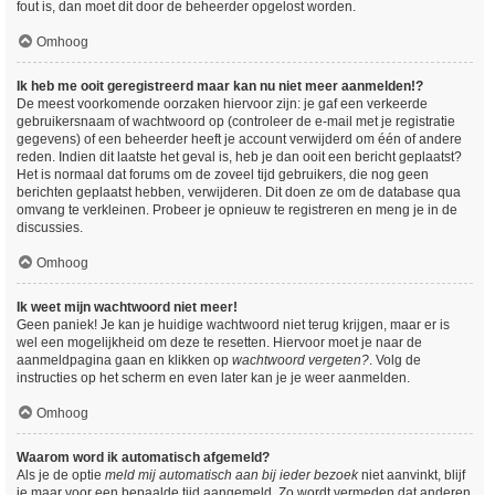
fout is, dan moet dit door de beheerder opgelost worden.
Omhoog
Ik heb me ooit geregistreerd maar kan nu niet meer aanmelden!?
De meest voorkomende oorzaken hiervoor zijn: je gaf een verkeerde
gebruikersnaam of wachtwoord op (controleer de e-mail met je registratie
gegevens) of een beheerder heeft je account verwijderd om één of andere
reden. Indien dit laatste het geval is, heb je dan ooit een bericht geplaatst?
Het is normaal dat forums om de zoveel tijd gebruikers, die nog geen
berichten geplaatst hebben, verwijderen. Dit doen ze om de database qua
omvang te verkleinen. Probeer je opnieuw te registreren en meng je in de
discussies.
Omhoog
Ik weet mijn wachtwoord niet meer!
Geen paniek! Je kan je huidige wachtwoord niet terug krijgen, maar er is
wel een mogelijkheid om deze te resetten. Hiervoor moet je naar de
aanmeldpagina gaan en klikken op
wachtwoord vergeten?
. Volg de
instructies op het scherm en even later kan je je weer aanmelden.
Omhoog
Waarom word ik automatisch afgemeld?
Als je de optie
meld mij automatisch aan bij ieder bezoek
niet aanvinkt, blijf
je maar voor een bepaalde tijd aangemeld. Zo wordt vermeden dat anderen