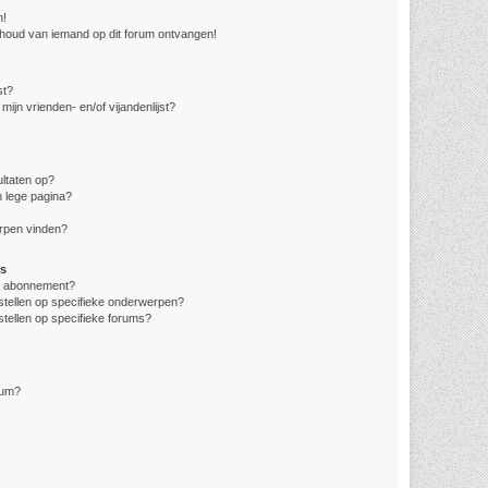
n!
nhoud van iemand op dit forum ontvangen!
st?
mijn vrienden- en/of vijandenlijst?
ltaten op?
 lege pagina?
erpen vinden?
s
en abonnement?
stellen op specifieke onderwerpen?
stellen op specifieke forums?
rum?