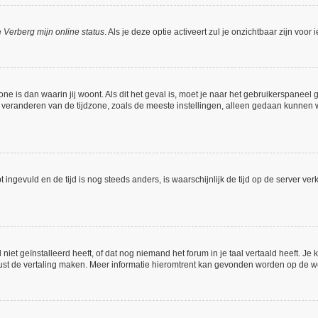
e
Verberg mijn online status
. Als je deze optie activeert zul je onzichtbaar zijn voo
one is dan waarin jij woont. Als dit het geval is, moet je naar het gebruikerspanee
veranderen van de tijdzone, zoals de meeste instellingen, alleen gedaan kunnen w
bt ingevuld en de tijd is nog steeds anders, is waarschijnlijk de tijd op de server
et geïnstalleerd heeft, of dat nog niemand het forum in je taal vertaald heeft. Je ku
 gerust de vertaling maken. Meer informatie hieromtrent kan gevonden worden op de 