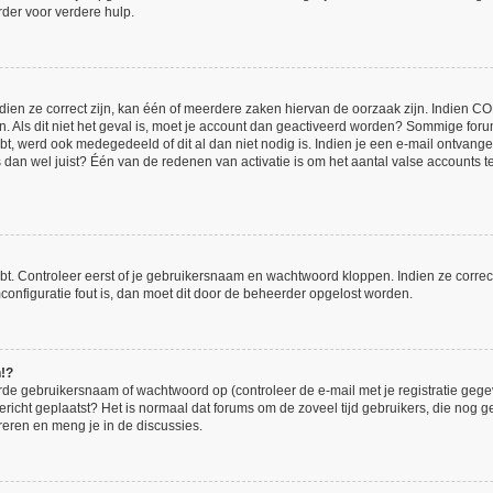
der voor verdere hulp.
en ze correct zijn, kan één of meerdere zaken hiervan de oorzaak zijn. Indien COPP
en. Als dit niet het geval is, moet je account dan geactiveerd worden? Sommige for
bt, werd ook medegedeeld of dit al dan niet nodig is. Indien je een e-mail ontvange
an wel juist? Één van de redenen van activatie is om het aantal valse accounts te 
bt. Controleer eerst of je gebruikersnaam en wachtwoord kloppen. Indien ze corre
umconfiguratie fout is, dan moet dit door de beheerder opgelost worden.
n!?
de gebruikersnaam of wachtwoord op (controleer de e-mail met je registratie gege
 bericht geplaatst? Het is normaal dat forums om de zoveel tijd gebruikers, die nog
reren en meng je in de discussies.