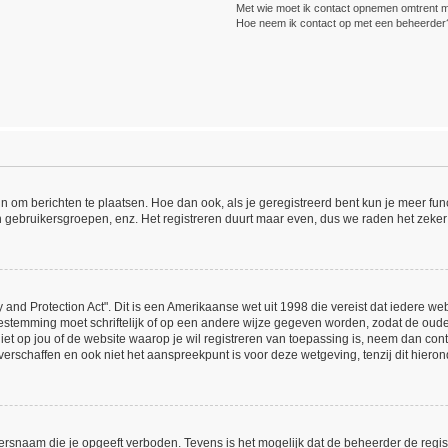
Met wie moet ik contact opnemen omtrent mis
Hoe neem ik contact op met een beheerder
ijn om berichten te plaatsen. Hoe dan ook, als je geregistreerd bent kun je meer fu
n gebruikersgroepen, enz. Het registreren duurt maar even, dus we raden het zeker
 and Protection Act". Dit is een Amerikaanse wet uit 1998 die vereist dat iedere w
estemming moet schriftelijk of op een andere wijze gegeven worden, zodat de oud
 niet op jou of de website waarop je wil registreren van toepassing is, neem dan co
erschaffen en ook niet het aanspreekpunt is voor deze wetgeving, tenzij dit hieron
ersnaam die je opgeeft verboden. Tevens is het mogelijk dat de beheerder de regist