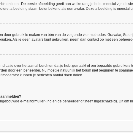
hten leest. De eerste afbeelding geeft aan welke rang je hebt, meestal zijn dit ste
otere, afbeelding staan, beter bekend als een avatar. Deze afbeelding is meestal un
gen door gebruik te maken van één van de volgende vier methodes: Gravatar, Galerij
ruiken. Als je geen avatars kunt gebruiken, neem dan contact op met een beheerde
icatie over het aantal berchten dat je hebt gemaakt of om bepaalde gebruikers te 
orden door een beheerder. Nu moet je natuurlijk het forum niet beginnen te spamm
 of moderator kunnen je berichten aantal doen dalen.
me aanmelden?
ngebouwde e-mailformulier (indien de beheerder dit heeft ingeschakeld). Dit om 