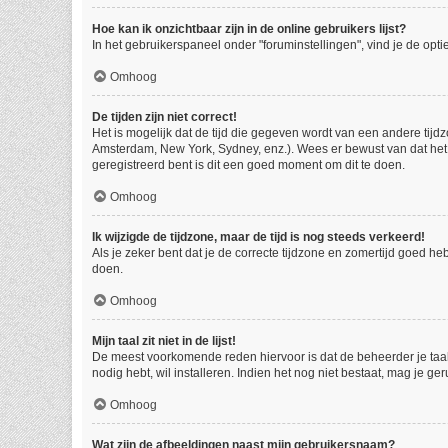
Hoe kan ik onzichtbaar zijn in de online gebruikers lijst?
In het gebruikerspaneel onder "foruminstellingen", vind je de opti
Omhoog
De tijden zijn niet correct!
Het is mogelijk dat de tijd die gegeven wordt van een andere tijdz
Amsterdam, New York, Sydney, enz.). Wees er bewust van dat het 
geregistreerd bent is dit een goed moment om dit te doen.
Omhoog
Ik wijzigde de tijdzone, maar de tijd is nog steeds verkeerd!
Als je zeker bent dat je de correcte tijdzone en zomertijd goed he
doen.
Omhoog
Mijn taal zit niet in de lijst!
De meest voorkomende reden hiervoor is dat de beheerder je taal ni
nodig hebt, wil installeren. Indien het nog niet bestaat, mag je
Omhoog
Wat zijn de afbeeldingen naast mijn gebruikersnaam?