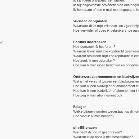
Ik kan geen privéberichten sturen!
Ik blijf ongewenste privéberichten ontvange
Ik heb spam of een e-mail met ongepaste i
Vrienden en vijanden
Waarvoor dient mijn vrienden- en vijandenlij
Hoe verwijder of voeg ik gebruikers toe aan 
Forums doorzoeken
n?
Hoe doorzoek ik het forum?
Waarom levert mijn zoekopdracht geen resu
Waarom resulteert mijn zoekopdracht in een
Hoe zoek ik een gebruiker?
Hoe kan ik mijn eigen berichten en onderw
Onderwerpabonnementen en bladwijzer
Wat is het verschil tussen een bladwijzer 
Hoe kan ik een bladwijzer of abonnement in
Hoe kan ik een bladwijzer of abonnement in
Hoe zeg ik mijn abonnement op?
Bijlagen
Welke bijlagen worden toegestaan op dit fo
Hoe vind ik al mijn bijlagen?
phpBB vragen
Wie heeft dit forum geschreven?
Waarom is de optie X niet beschikbaar?