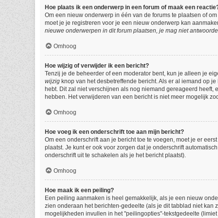
Hoe plaats ik een onderwerp in een forum of maak een reactie
Om een nieuw onderwerp in één van de forums te plaatsen of om 
moet je je registreren voor je een nieuw onderwerp kan aanmaken,
nieuwe onderwerpen in dit forum plaatsen, je mag niet antwoorde
Omhoog
Hoe wijzig of verwijder ik een bericht?
Tenzij je de beheerder of een moderator bent, kun je alleen je eig
wijzig
knop van het desbetreffende bericht. Als er al iemand op je 
hebt. Dit zal niet verschijnen als nog niemand gereageerd heeft,
hebben. Het verwijderen van een bericht is niet meer mogelijk zo
Omhoog
Hoe voeg ik een onderschrift toe aan mijn bericht?
Om een onderschrift aan je bericht toe te voegen, moet je er eerst
plaatst. Je kunt er ook voor zorgen dat je onderschrift automatisc
onderschrift uit te schakelen als je het bericht plaatst).
Omhoog
Hoe maak ik een peiling?
Een peiling aanmaken is heel gemakkelijk, als je een nieuw onder
zien onderaan het berichten-gedeelte (als je dit tabblad niet kan z
mogelijkheden invullen in het "peilingopties"-tekstgedeelte (limi