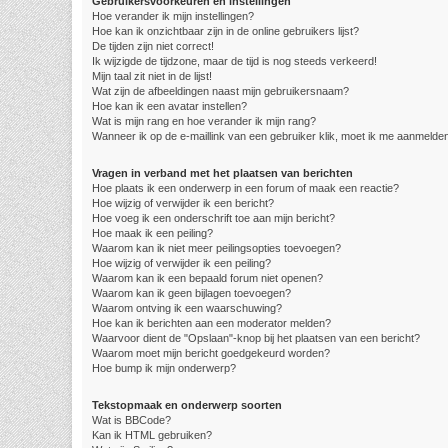
Gebruikersvoorkeuren en instellingen
Hoe verander ik mijn instellingen?
Hoe kan ik onzichtbaar zijn in de online gebruikers lijst?
De tijden zijn niet correct!
Ik wijzigde de tijdzone, maar de tijd is nog steeds verkeerd!
Mijn taal zit niet in de lijst!
Wat zijn de afbeeldingen naast mijn gebruikersnaam?
Hoe kan ik een avatar instellen?
Wat is mijn rang en hoe verander ik mijn rang?
Wanneer ik op de e-maillink van een gebruiker klik, moet ik me aanmelde
Vragen in verband met het plaatsen van berichten
Hoe plaats ik een onderwerp in een forum of maak een reactie?
Hoe wijzig of verwijder ik een bericht?
Hoe voeg ik een onderschrift toe aan mijn bericht?
Hoe maak ik een peiling?
Waarom kan ik niet meer peilingsopties toevoegen?
Hoe wijzig of verwijder ik een peiling?
Waarom kan ik een bepaald forum niet openen?
Waarom kan ik geen bijlagen toevoegen?
Waarom ontving ik een waarschuwing?
Hoe kan ik berichten aan een moderator melden?
Waarvoor dient de "Opslaan"-knop bij het plaatsen van een bericht?
Waarom moet mijn bericht goedgekeurd worden?
Hoe bump ik mijn onderwerp?
Tekstopmaak en onderwerp soorten
Wat is BBCode?
Kan ik HTML gebruiken?