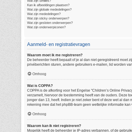
Wat zijn Smilies?
Kan ik afbeeldingen plaatsen?
Wat zijn globale mededelingen?
Wat zijn mededelingen?
Wat zijn sticky onderwerpen?
Wat zijn gesloten onderwerpen?
Wat zijn onderwerpiconen?
Aanmeld- en registratievragen
Waarom moet ik me registreren?
De beheerder heeft bepaalt of je al dan niet geregistreerd moet z
privéberichten sturen, andere gebruikers e-mailen, lid worden va
Omhoog
Wat is COPPA?
COPPA is de afkorting voor het Engelse "Children’s Online Privacy
verzamelt, hiervoor de toestemming heeft van de ouders. Deze to
jonger dan 13, heeft. Indien je niet zeker bent of deze wet al dan
rekening mee dat het phpBB-team geen wettelijke informatie kan v
Omhoog
Waarom kan ik niet registreren?
Mogelijk heeft de beheerder je IP-adres verbannen, of de gebruik