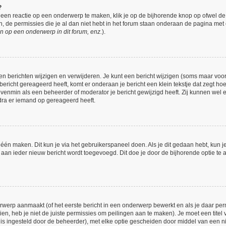
?
een reactie op een onderwerp te maken, klik je op de bijhorende knop op ofwel d
 de permissies die je al dan niet hebt in het forum staan onderaan de pagina met
n op een onderwerp in dit forum, enz.
).
en berichten wijzigen en verwijderen. Je kunt een bericht wijzigen (soms maar voor 
bericht gereageerd heeft, komt er onderaan je bericht een klein tekstje dat zegt hoe
 evenmin als een beheerder of moderator je bericht gewijzigd heeft. Zij kunnen we
dra er iemand op gereageerd heeft.
 één maken. Dit kun je via het gebruikerspaneel doen. Als je dit gedaan hebt, kun j
h aan ieder nieuw bericht wordt toegevoegd. Dit doe je door de bijhorende optie te a
werp aanmaakt (of het eerste bericht in een onderwerp bewerkt en als je daar perm
ien, heb je niet de juiste permissies om peilingen aan te maken). Je moet een titel 
et is ingesteld door de beheerder), met elke optie gescheiden door middel van een n