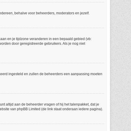
r iedereen, behalve voor beheerders, moderators en jezelf.
l gaan en je tijdzone veranderen in een bepaald gebied (vb:
orden door geregistreerde gebruikers. Als je nog niet
 verkeerd ingesteld en zullen de beheerders een aanpassing moeten
nt altijd aan de beheerder vragen of hij het talenpakket, dat je
website van phpBB Limited (de link staat onderaan iedere pagina).