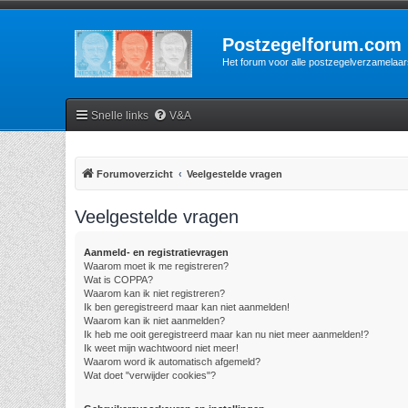
Postzegelforum.com
Het forum voor alle postzegelverzamelaar
Snelle links
V&A
Forumoverzicht
Veelgestelde vragen
Veelgestelde vragen
Aanmeld- en registratievragen
Waarom moet ik me registreren?
Wat is COPPA?
Waarom kan ik niet registreren?
Ik ben geregistreerd maar kan niet aanmelden!
Waarom kan ik niet aanmelden?
Ik heb me ooit geregistreerd maar kan nu niet meer aanmelden!?
Ik weet mijn wachtwoord niet meer!
Waarom word ik automatisch afgemeld?
Wat doet "verwijder cookies"?