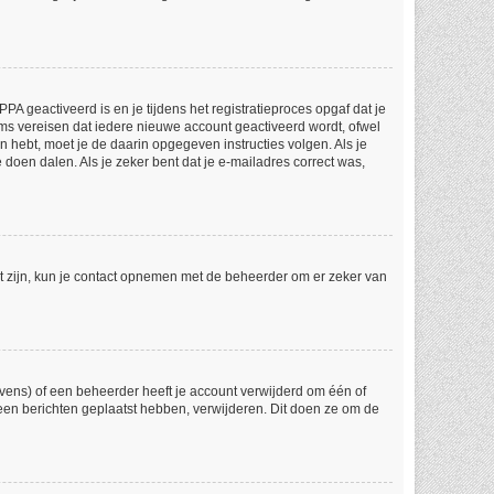
A geactiveerd is en je tijdens het registratieproces opgaf dat je
ums vereisen dat iedere nieuwe account geactiveerd wordt, ofwel
n hebt, moet je de daarin opgegeven instructies volgen. Als je
doen dalen. Als je zeker bent dat je e-mailadres correct was,
ct zijn, kun je contact opnemen met de beheerder om er zeker van
vens) of een beheerder heeft je account verwijderd om één of
 geen berichten geplaatst hebben, verwijderen. Dit doen ze om de