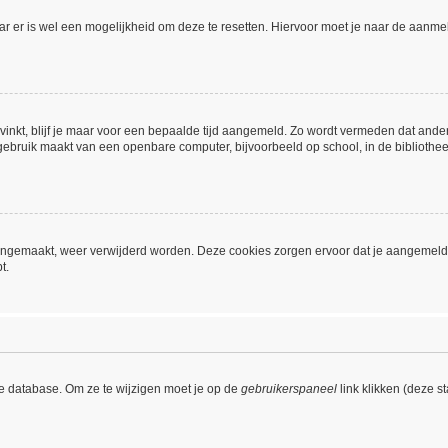
aar er is wel een mogelijkheid om deze te resetten. Hiervoor moet je naar de aanm
vinkt, blijf je maar voor een bepaalde tijd aangemeld. Zo wordt vermeden dat ande
gebruik maakt van een openbare computer, bijvoorbeeld op school, in de bibliotheek,
 aangemaakt, weer verwijderd worden. Deze cookies zorgen ervoor dat je aangemeld
t.
de database. Om ze te wijzigen moet je op de
gebruikerspaneel
link klikken (deze s