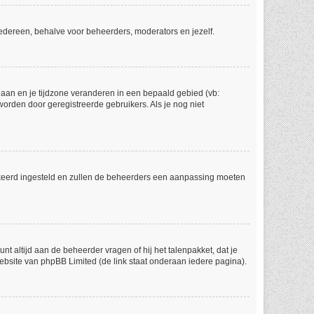
r iedereen, behalve voor beheerders, moderators en jezelf.
l gaan en je tijdzone veranderen in een bepaald gebied (vb:
orden door geregistreerde gebruikers. Als je nog niet
 verkeerd ingesteld en zullen de beheerders een aanpassing moeten
nt altijd aan de beheerder vragen of hij het talenpakket, dat je
website van phpBB Limited (de link staat onderaan iedere pagina).