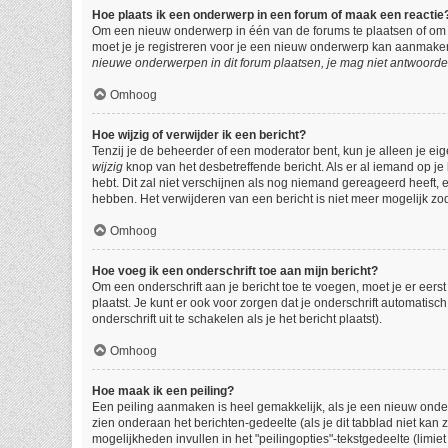
Hoe plaats ik een onderwerp in een forum of maak een reactie
Om een nieuw onderwerp in één van de forums te plaatsen of om 
moet je je registreren voor je een nieuw onderwerp kan aanmaken,
nieuwe onderwerpen in dit forum plaatsen, je mag niet antwoorde
Omhoog
Hoe wijzig of verwijder ik een bericht?
Tenzij je de beheerder of een moderator bent, kun je alleen je eig
wijzig
knop van het desbetreffende bericht. Als er al iemand op je 
hebt. Dit zal niet verschijnen als nog niemand gereageerd heeft,
hebben. Het verwijderen van een bericht is niet meer mogelijk zo
Omhoog
Hoe voeg ik een onderschrift toe aan mijn bericht?
Om een onderschrift aan je bericht toe te voegen, moet je er eerst
plaatst. Je kunt er ook voor zorgen dat je onderschrift automatisc
onderschrift uit te schakelen als je het bericht plaatst).
Omhoog
Hoe maak ik een peiling?
Een peiling aanmaken is heel gemakkelijk, als je een nieuw onder
zien onderaan het berichten-gedeelte (als je dit tabblad niet kan z
mogelijkheden invullen in het "peilingopties"-tekstgedeelte (limi