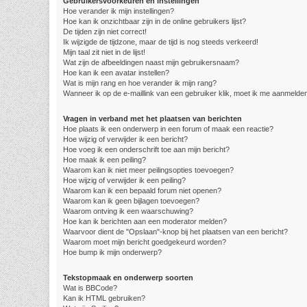
Gebruikersvoorkeuren en instellingen
Hoe verander ik mijn instellingen?
Hoe kan ik onzichtbaar zijn in de online gebruikers lijst?
De tijden zijn niet correct!
Ik wijzigde de tijdzone, maar de tijd is nog steeds verkeerd!
Mijn taal zit niet in de lijst!
Wat zijn de afbeeldingen naast mijn gebruikersnaam?
Hoe kan ik een avatar instellen?
Wat is mijn rang en hoe verander ik mijn rang?
Wanneer ik op de e-maillink van een gebruiker klik, moet ik me aanmelde
Vragen in verband met het plaatsen van berichten
Hoe plaats ik een onderwerp in een forum of maak een reactie?
Hoe wijzig of verwijder ik een bericht?
Hoe voeg ik een onderschrift toe aan mijn bericht?
Hoe maak ik een peiling?
Waarom kan ik niet meer peilingsopties toevoegen?
Hoe wijzig of verwijder ik een peiling?
Waarom kan ik een bepaald forum niet openen?
Waarom kan ik geen bijlagen toevoegen?
Waarom ontving ik een waarschuwing?
Hoe kan ik berichten aan een moderator melden?
Waarvoor dient de "Opslaan"-knop bij het plaatsen van een bericht?
Waarom moet mijn bericht goedgekeurd worden?
Hoe bump ik mijn onderwerp?
Tekstopmaak en onderwerp soorten
Wat is BBCode?
Kan ik HTML gebruiken?