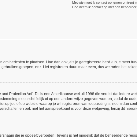
Met wie moet ik contact opnemen omtrent mis
Hoe neem ik contact op met een beheerder
ijn om berichten te plaatsen. Hoe dan ook, als je geregistreerd bent kun je meer fu
n gebruikersgroepen, enz. Het registreren duurt maar even, dus we raden het zeker
 and Protection Act". Dit is een Amerikaanse wet uit 1998 die vereist dat iedere w
estemming moet schriftelijk of op een andere wijze gegeven worden, zodat de oud
 niet op jou of de website waarop je wil registreren van toepassing is, neem dan co
erschaffen en ook niet het aanspreekpunt is voor deze wetgeving, tenzij dit hieron
ersnaam die je opgeeft verboden. Tevens is het mogelijk dat de beheerder de regist