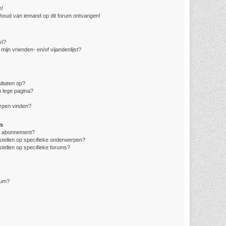
n!
nhoud van iemand op dit forum ontvangen!
st?
mijn vrienden- en/of vijandenlijst?
ltaten op?
 lege pagina?
erpen vinden?
s
en abonnement?
stellen op specifieke onderwerpen?
stellen op specifieke forums?
rum?