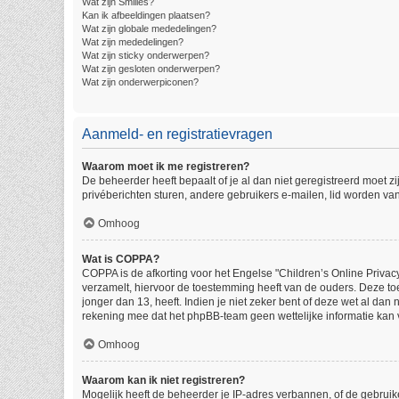
Wat zijn Smilies?
Kan ik afbeeldingen plaatsen?
Wat zijn globale mededelingen?
Wat zijn mededelingen?
Wat zijn sticky onderwerpen?
Wat zijn gesloten onderwerpen?
Wat zijn onderwerpiconen?
Aanmeld- en registratievragen
Waarom moet ik me registreren?
De beheerder heeft bepaalt of je al dan niet geregistreerd moet z
privéberichten sturen, andere gebruikers e-mailen, lid worden va
Omhoog
Wat is COPPA?
COPPA is de afkorting voor het Engelse "Children’s Online Privacy
verzamelt, hiervoor de toestemming heeft van de ouders. Deze to
jonger dan 13, heeft. Indien je niet zeker bent of deze wet al dan
rekening mee dat het phpBB-team geen wettelijke informatie kan v
Omhoog
Waarom kan ik niet registreren?
Mogelijk heeft de beheerder je IP-adres verbannen, of de gebruik