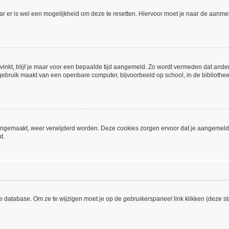
aar er is wel een mogelijkheid om deze te resetten. Hiervoor moet je naar de aanm
vinkt, blijf je maar voor een bepaalde tijd aangemeld. Zo wordt vermeden dat ande
gebruik maakt van een openbare computer, bijvoorbeeld op school, in de bibliotheek,
 aangemaakt, weer verwijderd worden. Deze cookies zorgen ervoor dat je aangemeld
t.
de database. Om ze te wijzigen moet je op de
gebruikerspaneel
link klikken (deze s