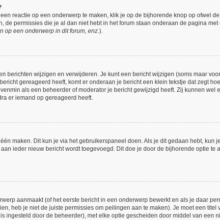
?
een reactie op een onderwerp te maken, klik je op de bijhorende knop op ofwel d
 de permissies die je al dan niet hebt in het forum staan onderaan de pagina met
n op een onderwerp in dit forum, enz.
).
en berichten wijzigen en verwijderen. Je kunt een bericht wijzigen (soms maar voor 
bericht gereageerd heeft, komt er onderaan je bericht een klein tekstje dat zegt hoe
 evenmin als een beheerder of moderator je bericht gewijzigd heeft. Zij kunnen we
dra er iemand op gereageerd heeft.
 één maken. Dit kun je via het gebruikerspaneel doen. Als je dit gedaan hebt, kun j
h aan ieder nieuw bericht wordt toegevoegd. Dit doe je door de bijhorende optie te a
werp aanmaakt (of het eerste bericht in een onderwerp bewerkt en als je daar perm
ien, heb je niet de juiste permissies om peilingen aan te maken). Je moet een titel 
et is ingesteld door de beheerder), met elke optie gescheiden door middel van een n