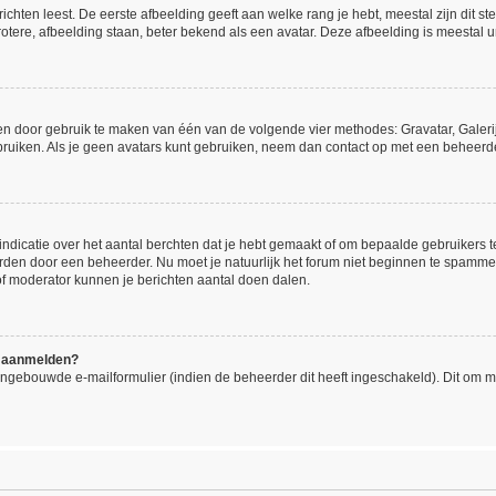
hten leest. De eerste afbeelding geeft aan welke rang je hebt, meestal zijn dit ste
otere, afbeelding staan, beter bekend als een avatar. Deze afbeelding is meestal un
gen door gebruik te maken van één van de volgende vier methodes: Gravatar, Galerij
ruiken. Als je geen avatars kunt gebruiken, neem dan contact op met een beheerde
icatie over het aantal berchten dat je hebt gemaakt of om bepaalde gebruikers te 
orden door een beheerder. Nu moet je natuurlijk het forum niet beginnen te spamm
 of moderator kunnen je berichten aantal doen dalen.
me aanmelden?
ngebouwde e-mailformulier (indien de beheerder dit heeft ingeschakeld). Dit om 