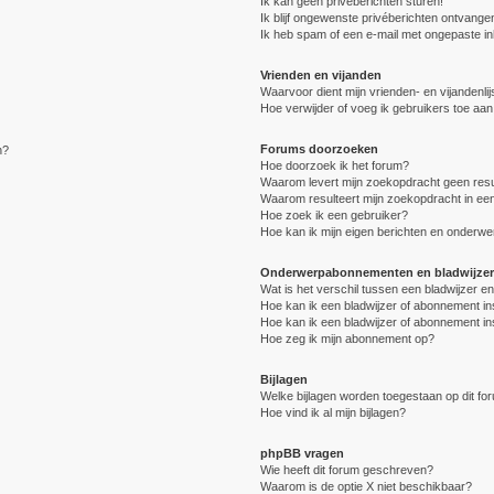
Ik kan geen privéberichten sturen!
Ik blijf ongewenste privéberichten ontvange
Ik heb spam of een e-mail met ongepaste i
Vrienden en vijanden
Waarvoor dient mijn vrienden- en vijandenlij
Hoe verwijder of voeg ik gebruikers toe aan 
Forums doorzoeken
n?
Hoe doorzoek ik het forum?
Waarom levert mijn zoekopdracht geen resu
Waarom resulteert mijn zoekopdracht in een
Hoe zoek ik een gebruiker?
Hoe kan ik mijn eigen berichten en onderw
Onderwerpabonnementen en bladwijzer
Wat is het verschil tussen een bladwijzer 
Hoe kan ik een bladwijzer of abonnement in
Hoe kan ik een bladwijzer of abonnement in
Hoe zeg ik mijn abonnement op?
Bijlagen
Welke bijlagen worden toegestaan op dit fo
Hoe vind ik al mijn bijlagen?
phpBB vragen
Wie heeft dit forum geschreven?
Waarom is de optie X niet beschikbaar?