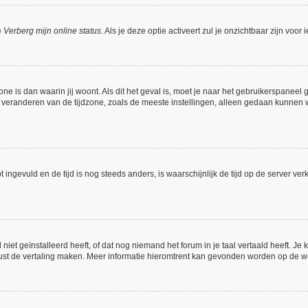
e
Verberg mijn online status
. Als je deze optie activeert zul je onzichtbaar zijn voo
one is dan waarin jij woont. Als dit het geval is, moet je naar het gebruikerspanee
veranderen van de tijdzone, zoals de meeste instellingen, alleen gedaan kunnen w
bt ingevuld en de tijd is nog steeds anders, is waarschijnlijk de tijd op de server
et geïnstalleerd heeft, of dat nog niemand het forum in je taal vertaald heeft. Je ku
 gerust de vertaling maken. Meer informatie hieromtrent kan gevonden worden op de 