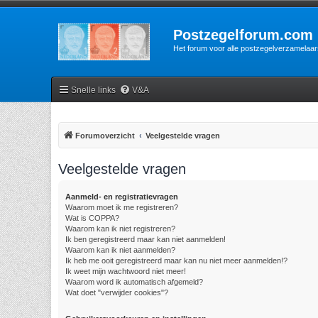
Postzegelforum.com
Het forum voor alle postzegelverzamelaar
Snelle links
V&A
Forumoverzicht
Veelgestelde vragen
Veelgestelde vragen
Aanmeld- en registratievragen
Waarom moet ik me registreren?
Wat is COPPA?
Waarom kan ik niet registreren?
Ik ben geregistreerd maar kan niet aanmelden!
Waarom kan ik niet aanmelden?
Ik heb me ooit geregistreerd maar kan nu niet meer aanmelden!?
Ik weet mijn wachtwoord niet meer!
Waarom word ik automatisch afgemeld?
Wat doet "verwijder cookies"?