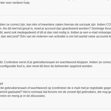
der voor verdere hulp.
en ze correct zijn, kan één of meerdere zaken hiervan de oorzaak zijn. Indien COPP
en. Als dit niet het geval is, moet je account dan geactiveerd worden? Sommige for
bt, werd ook medegedeeld of dit al dan niet nodig is. Indien je een e-mail ontvange
an wel juist? Één van de redenen van activatie is om het aantal valse accounts te 
bt. Controleer eerst of je gebruikersnaam en wachtwoord kloppen. Indien ze corre
umconfiguratie fout is, dan moet dit door de beheerder opgelost worden.
n!?
de gebruikersnaam of wachtwoord op (controleer de e-mail met je registratie gege
 bericht geplaatst? Het is normaal dat forums om de zoveel tijd gebruikers, die nog
reren en meng je in de discussies.