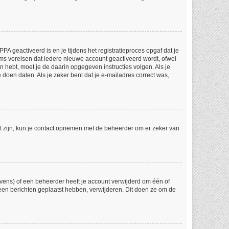
A geactiveerd is en je tijdens het registratieproces opgaf dat je
ums vereisen dat iedere nieuwe account geactiveerd wordt, ofwel
n hebt, moet je de daarin opgegeven instructies volgen. Als je
doen dalen. Als je zeker bent dat je e-mailadres correct was,
ct zijn, kun je contact opnemen met de beheerder om er zeker van
vens) of een beheerder heeft je account verwijderd om één of
 geen berichten geplaatst hebben, verwijderen. Dit doen ze om de