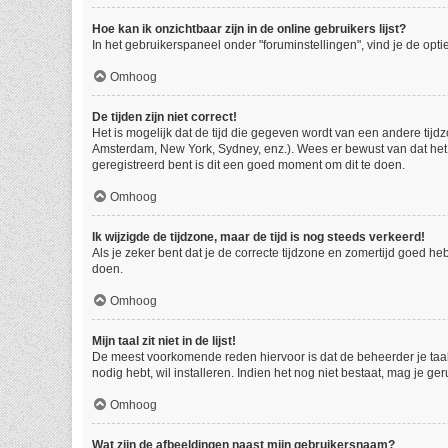
Hoe kan ik onzichtbaar zijn in de online gebruikers lijst?
In het gebruikerspaneel onder "foruminstellingen", vind je de opti
Omhoog
De tijden zijn niet correct!
Het is mogelijk dat de tijd die gegeven wordt van een andere tijdz
Amsterdam, New York, Sydney, enz.). Wees er bewust van dat het 
geregistreerd bent is dit een goed moment om dit te doen.
Omhoog
Ik wijzigde de tijdzone, maar de tijd is nog steeds verkeerd!
Als je zeker bent dat je de correcte tijdzone en zomertijd goed he
doen.
Omhoog
Mijn taal zit niet in de lijst!
De meest voorkomende reden hiervoor is dat de beheerder je taal ni
nodig hebt, wil installeren. Indien het nog niet bestaat, mag je
Omhoog
Wat zijn de afbeeldingen naast mijn gebruikersnaam?