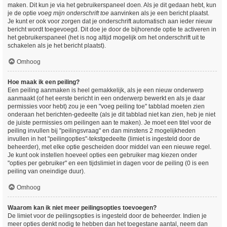
maken. Dit kun je via het gebruikerspaneel doen. Als je dit gedaan hebt, kun
je de optie
voeg mijn onderschrift toe
aanvinken als je een bericht plaatst.
Je kunt er ook voor zorgen dat je onderschrift automatisch aan ieder nieuw
bericht wordt toegevoegd. Dit doe je door de bijhorende optie te activeren in
het gebruikerspaneel (het is nog altijd mogelijk om het onderschrift uit te
schakelen als je het bericht plaatst).
Omhoog
Hoe maak ik een peiling?
Een peiling aanmaken is heel gemakkelijk, als je een nieuw onderwerp
aanmaakt (of het eerste bericht in een onderwerp bewerkt en als je daar
permissies voor hebt) zou je een "voeg peiling toe" tabblad moeten zien
onderaan het berichten-gedeelte (als je dit tabblad niet kan zien, heb je niet
de juiste permissies om peilingen aan te maken). Je moet een titel voor de
peiling invullen bij "peilingsvraag" en dan minstens 2 mogelijkheden
invullen in het "peilingopties"-tekstgedeelte (limiet is ingesteld door de
beheerder), met elke optie gescheiden door middel van een nieuwe regel.
Je kunt ook instellen hoeveel opties een gebruiker mag kiezen onder
"opties per gebruiker" en een tijdslimiet in dagen voor de peiling (0 is een
peiling van oneindige duur).
Omhoog
Waarom kan ik niet meer peilingsopties toevoegen?
De limiet voor de peilingsopties is ingesteld door de beheerder. Indien je
meer opties denkt nodig te hebben dan het toegestane aantal, neem dan