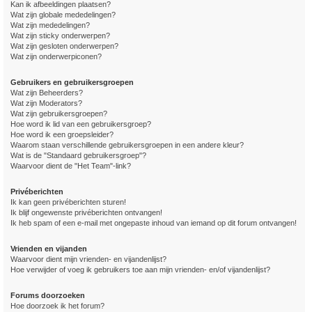
Kan ik afbeeldingen plaatsen?
Wat zijn globale mededelingen?
Wat zijn mededelingen?
Wat zijn sticky onderwerpen?
Wat zijn gesloten onderwerpen?
Wat zijn onderwerpiconen?
Gebruikers en gebruikersgroepen
Wat zijn Beheerders?
Wat zijn Moderators?
Wat zijn gebruikersgroepen?
Hoe word ik lid van een gebruikersgroep?
Hoe word ik een groepsleider?
Waarom staan verschillende gebruikersgroepen in een andere kleur?
Wat is de "Standaard gebruikersgroep"?
Waarvoor dient de "Het Team"-link?
Privéberichten
Ik kan geen privéberichten sturen!
Ik blijf ongewenste privéberichten ontvangen!
Ik heb spam of een e-mail met ongepaste inhoud van iemand op dit forum ontvangen!
Vrienden en vijanden
Waarvoor dient mijn vrienden- en vijandenlijst?
Hoe verwijder of voeg ik gebruikers toe aan mijn vrienden- en/of vijandenlijst?
Forums doorzoeken
Hoe doorzoek ik het forum?