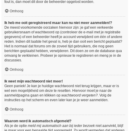
fout is, dan moet dit door de beheerder opgelost worden.
Omhoog
Ik heb me ooit geregistreerd maar kan nu niet meer aanmelden!?
De meest voorkomende oorzaken hiervoor zijn: je gaf een verkeerde
gebruikersnaam of wachtwoord op (controleer de e-mail met je registratie
gegevens) of een beheerder heeft je account verwijderd om één of andere
reden. Indien dit laatste het geval is, heb je dan ooit een bericht geplaatst?
Het is normaal dat forums om de zoveel tijd gebruikers, die nog geen
berichten geplaatst hebben, verwijderen. Dit doen ze om de database qua
omvang te verkleinen. Probeer je opnieuw te registreren en meng je in de
discussies.
Omhoog
Ik weet mijn wachtwoord niet meer!
Geen paniek! Je kan je huidige wachtwoord niet terug krijgen, maar er is
wel een mogelijkheid om deze te resetten. Hiervoor moet je naar de
aanmeldpagina gaan en klikken op
wachtwoord vergeten?
. Volg de
instructies op het scherm en even later kan je je weer aanmelden.
Omhoog
Waarom word ik automatisch afgemeld?
Als je de optie
meld mij automatisch aan bij ieder bezoek
niet aanvinkt, blijf
je maar voor een bepaalde tijd aangemeld. Zo wordt vermeden dat anderen