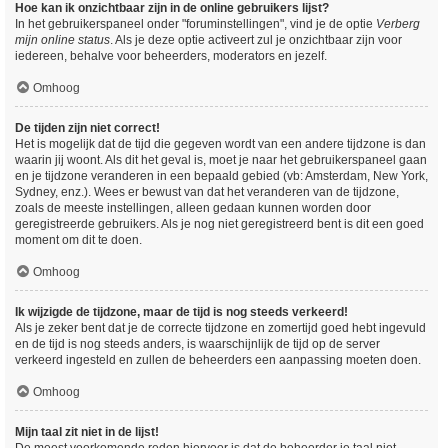
Hoe kan ik onzichtbaar zijn in de online gebruikers lijst?
In het gebruikerspaneel onder "foruminstellingen", vind je de optie
Verberg
mijn online status
. Als je deze optie activeert zul je onzichtbaar zijn voor
iedereen, behalve voor beheerders, moderators en jezelf.
Omhoog
De tijden zijn niet correct!
Het is mogelijk dat de tijd die gegeven wordt van een andere tijdzone is dan
waarin jij woont. Als dit het geval is, moet je naar het gebruikerspaneel gaan
en je tijdzone veranderen in een bepaald gebied (vb: Amsterdam, New York,
Sydney, enz.). Wees er bewust van dat het veranderen van de tijdzone,
zoals de meeste instellingen, alleen gedaan kunnen worden door
geregistreerde gebruikers. Als je nog niet geregistreerd bent is dit een goed
moment om dit te doen.
Omhoog
Ik wijzigde de tijdzone, maar de tijd is nog steeds verkeerd!
Als je zeker bent dat je de correcte tijdzone en zomertijd goed hebt ingevuld
en de tijd is nog steeds anders, is waarschijnlijk de tijd op de server
verkeerd ingesteld en zullen de beheerders een aanpassing moeten doen.
Omhoog
Mijn taal zit niet in de lijst!