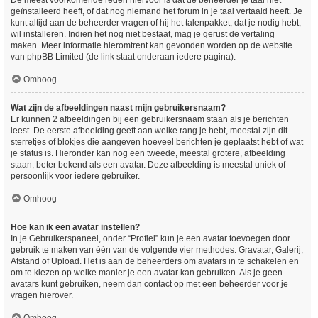
De meest voorkomende reden hiervoor is dat de beheerder je taal niet
geïnstalleerd heeft, of dat nog niemand het forum in je taal vertaald heeft. Je
kunt altijd aan de beheerder vragen of hij het talenpakket, dat je nodig hebt,
wil installeren. Indien het nog niet bestaat, mag je gerust de vertaling
maken. Meer informatie hieromtrent kan gevonden worden op de website
van phpBB Limited (de link staat onderaan iedere pagina).
Omhoog
Wat zijn de afbeeldingen naast mijn gebruikersnaam?
Er kunnen 2 afbeeldingen bij een gebruikersnaam staan als je berichten
leest. De eerste afbeelding geeft aan welke rang je hebt, meestal zijn dit
sterretjes of blokjes die aangeven hoeveel berichten je geplaatst hebt of wat
je status is. Hieronder kan nog een tweede, meestal grotere, afbeelding
staan, beter bekend als een avatar. Deze afbeelding is meestal uniek of
persoonlijk voor iedere gebruiker.
Omhoog
Hoe kan ik een avatar instellen?
In je Gebruikerspaneel, onder “Profiel” kun je een avatar toevoegen door
gebruik te maken van één van de volgende vier methodes: Gravatar, Galerij,
Afstand of Upload. Het is aan de beheerders om avatars in te schakelen en
om te kiezen op welke manier je een avatar kan gebruiken. Als je geen
avatars kunt gebruiken, neem dan contact op met een beheerder voor je
vragen hierover.