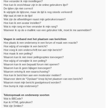
Hoe verander ik mijn instellingen?
Hoe kan ik onzichtbaar zijn in de online gebruikers lijst?
De tijden zijn niet correct!
Ik wijzigde de tijdzone, maar de tijd is nog steeds verkeerd!
Mijn taal zit niet in de lijst!
Wat zijn de afbeeldingen naast mijn gebruikersnaam?
Hoe kan ik een avatar instellen?
Wat is mijn rang en hoe verander ik mijn rang?
Wanneer ik op de e-maillink van een gebruiker klik, moet ik me aanmelden?
Vragen in verband met het plaatsen van berichten
Hoe plaats ik een onderwerp in een forum of maak een reactie?
Hoe wijzig of verwijder ik een bericht?
Hoe voeg ik een onderschrift toe aan mijn bericht?
Hoe maak ik een peiling?
Waarom kan ik niet meer peilingsopties toevoegen?
Hoe wijzig of verwijder ik een peiling?
Waarom kan ik een bepaald forum niet openen?
Waarom kan ik geen bijlagen toevoegen?
Waarom ontving ik een waarschuwing?
Hoe kan ik berichten aan een moderator melden?
Waarvoor dient de "Opslaan"-knop bij het plaatsen van een bericht?
Waarom moet mijn bericht goedgekeurd worden?
Hoe bump ik mijn onderwerp?
Tekstopmaak en onderwerp soorten
Wat is BBCode?
Kan ik HTML gebruiken?
Wat zijn Smilies?