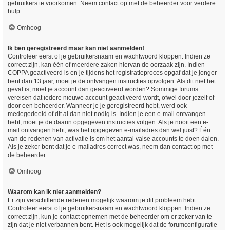
gebruikers te voorkomen. Neem contact op met de beheerder voor verdere
hulp.
Omhoog
Ik ben geregistreerd maar kan niet aanmelden!
Controleer eerst of je gebruikersnaam en wachtwoord kloppen. Indien ze
correct zijn, kan één of meerdere zaken hiervan de oorzaak zijn. Indien
COPPA geactiveerd is en je tijdens het registratieproces opgaf dat je jonger
bent dan 13 jaar, moet je de ontvangen instructies opvolgen. Als dit niet het
geval is, moet je account dan geactiveerd worden? Sommige forums
vereisen dat iedere nieuwe account geactiveerd wordt, ofwel door jezelf of
door een beheerder. Wanneer je je geregistreerd hebt, werd ook
medegedeeld of dit al dan niet nodig is. Indien je een e-mail ontvangen
hebt, moet je de daarin opgegeven instructies volgen. Als je nooit een e-
mail ontvangen hebt, was het opgegeven e-mailadres dan wel juist? Één
van de redenen van activatie is om het aantal valse accounts te doen dalen.
Als je zeker bent dat je e-mailadres correct was, neem dan contact op met
de beheerder.
Omhoog
Waarom kan ik niet aanmelden?
Er zijn verschillende redenen mogelijk waarom je dit probleem hebt.
Controleer eerst of je gebruikersnaam en wachtwoord kloppen. Indien ze
correct zijn, kun je contact opnemen met de beheerder om er zeker van te
zijn dat je niet verbannen bent. Het is ook mogelijk dat de forumconfiguratie