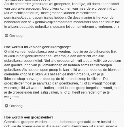
Als de beheerder gebruikers wil groeperen, kan hij/zij dit doen door middel
van gebruikersgroepen. Gebruikers kunnen van meerdere groepen lid zijn
(dit verschilt per forum), deze groepen kunnen verschillende
permissies/toegangspermissies hebben. Op deze manier is het voor de
beheerder een stuk gemakkelijker meerdere moderators aan een forum toe
te wijzen, bepaalde gebruikers toegang tot een privéforum te verlenen, enz.
Omhoog
Hoe word ik lid van een gebruikersgroep?
Om lid van een gebruikersgroep te worden, moet je op de bijhorende link
klikken in het gebruikerspaneel, waarna je een overzicht van alle
gebruikersgroepen krijgt. Niet alle groepen zijn vrij toegankelijk, ze vereisen
een goedkeuring van je lidmaatschap en hebben soms zelf verborgen
gebruikers. Als het een open groep is, kan je lid worden door op de hiervoor
dienende knop te klikken. Als het een gesloten groep is, kan je je
lidmaatschap aanvragen door op de bijhorende knop te klikken. De
groepsleider moet je aanvraag dan goedkeuren, hij of zij vraagt mogelijk
waarom je lid wil worden. Indien je niet tot een groep toegelaten wordt, moet
je de groepsleider niet lastig vallen, hij of zij heeft een reden om je te
weigeren.
Omhoog
Hoe word ik een groepsleider?
Gebruikersgroepen worden door de beheerder gemaakt, deze beslist dus
ook wie de groepsleider is. Als je een gebruikersgroep wil starten, moet je