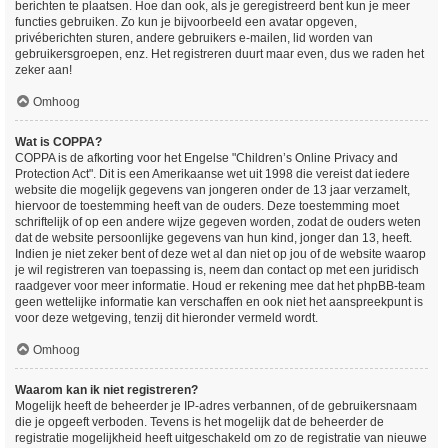
berichten te plaatsen. Hoe dan ook, als je geregistreerd bent kun je meer
functies gebruiken. Zo kun je bijvoorbeeld een avatar opgeven,
privéberichten sturen, andere gebruikers e-mailen, lid worden van
gebruikersgroepen, enz. Het registreren duurt maar even, dus we raden het
zeker aan!
Omhoog
Wat is COPPA?
COPPA is de afkorting voor het Engelse "Children’s Online Privacy and
Protection Act". Dit is een Amerikaanse wet uit 1998 die vereist dat iedere
website die mogelijk gegevens van jongeren onder de 13 jaar verzamelt,
hiervoor de toestemming heeft van de ouders. Deze toestemming moet
schriftelijk of op een andere wijze gegeven worden, zodat de ouders weten
dat de website persoonlijke gegevens van hun kind, jonger dan 13, heeft.
Indien je niet zeker bent of deze wet al dan niet op jou of de website waarop
je wil registreren van toepassing is, neem dan contact op met een juridisch
raadgever voor meer informatie. Houd er rekening mee dat het phpBB-team
geen wettelijke informatie kan verschaffen en ook niet het aanspreekpunt is
voor deze wetgeving, tenzij dit hieronder vermeld wordt.
Omhoog
Waarom kan ik niet registreren?
Mogelijk heeft de beheerder je IP-adres verbannen, of de gebruikersnaam
die je opgeeft verboden. Tevens is het mogelijk dat de beheerder de
registratie mogelijkheid heeft uitgeschakeld om zo de registratie van nieuwe