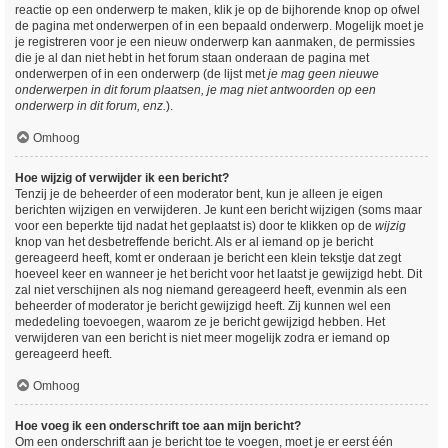
reactie op een onderwerp te maken, klik je op de bijhorende knop op ofwel
de pagina met onderwerpen of in een bepaald onderwerp. Mogelijk moet je
je registreren voor je een nieuw onderwerp kan aanmaken, de permissies
die je al dan niet hebt in het forum staan onderaan de pagina met
onderwerpen of in een onderwerp (de lijst met
je mag geen nieuwe
onderwerpen in dit forum plaatsen, je mag niet antwoorden op een
onderwerp in dit forum, enz.
).
Omhoog
Hoe wijzig of verwijder ik een bericht?
Tenzij je de beheerder of een moderator bent, kun je alleen je eigen
berichten wijzigen en verwijderen. Je kunt een bericht wijzigen (soms maar
voor een beperkte tijd nadat het geplaatst is) door te klikken op de
wijzig
knop van het desbetreffende bericht. Als er al iemand op je bericht
gereageerd heeft, komt er onderaan je bericht een klein tekstje dat zegt
hoeveel keer en wanneer je het bericht voor het laatst je gewijzigd hebt. Dit
zal niet verschijnen als nog niemand gereageerd heeft, evenmin als een
beheerder of moderator je bericht gewijzigd heeft. Zij kunnen wel een
mededeling toevoegen, waarom ze je bericht gewijzigd hebben. Het
verwijderen van een bericht is niet meer mogelijk zodra er iemand op
gereageerd heeft.
Omhoog
Hoe voeg ik een onderschrift toe aan mijn bericht?
Om een onderschrift aan je bericht toe te voegen, moet je er eerst één