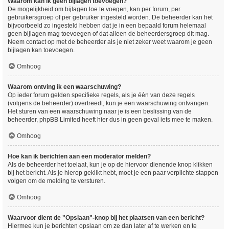
Waarom kan ik geen bijlagen toevoegen?
De mogelijkheid om bijlagen toe te voegen, kan per forum, per
gebruikersgroep of per gebruiker ingesteld worden. De beheerder kan het
bijvoorbeeld zo ingesteld hebben dat je in een bepaald forum helemaal
geen bijlagen mag toevoegen of dat alleen de beheerdersgroep dit mag.
Neem contact op met de beheerder als je niet zeker weet waarom je geen
bijlagen kan toevoegen.
Omhoog
Waarom ontving ik een waarschuwing?
Op ieder forum gelden specifieke regels, als je één van deze regels
(volgens de beheerder) overtreedt, kun je een waarschuwing ontvangen.
Het sturen van een waarschuwing naar je is een beslissing van de
beheerder, phpBB Limited heeft hier dus in geen geval iets mee te maken.
Omhoog
Hoe kan ik berichten aan een moderator melden?
Als de beheerder het toelaat, kun je op de hiervoor dienende knop klikken
bij het bericht. Als je hierop geklikt hebt, moet je een paar verplichte stappen
volgen om de melding te versturen.
Omhoog
Waarvoor dient de "Opslaan"-knop bij het plaatsen van een bericht?
Hiermee kun je berichten opslaan om ze dan later af te werken en te