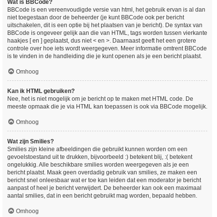
Wat is BBCode?
BBCode is een vereenvoudigde versie van html, het gebruik ervan is al dan
niet toegestaan door de beheerder (je kunt BBCode ook per bericht
uitschakelen, dit is een optie bij het plaatsen van je bericht). De syntax van
BBCode is ongeveer gelijk aan die van HTML, tags worden tussen vierkante
haakjes [ en ] geplaatst, dus niet < en >. Daarnaast geeft het een grotere
controle over hoe iets wordt weergegeven. Meer informatie omtrent BBCode
is te vinden in de handleiding die je kunt openen als je een bericht plaatst.
Omhoog
Kan ik HTML gebruiken?
Nee, het is niet mogelijk om je bericht op te maken met HTML code. De
meeste opmaak die je via HTML kan toepassen is ook via BBCode mogelijk.
Omhoog
Wat zijn Smilies?
Smilies zijn kleine afbeeldingen die gebruikt kunnen worden om een
gevoelstoestand uit te drukken, bijvoorbeeld :) betekent blij, :( betekent
ongelukkig. Alle beschikbare smilies worden weergegeven als je een
bericht plaatst. Maak geen overdadig gebruik van smilies, ze maken een
bericht snel onleesbaar wat er toe kan leiden dat een moderator je bericht
aanpast of heel je bericht verwijdert. De beheerder kan ook een maximaal
aantal smilies, dat in een bericht gebruikt mag worden, bepaald hebben.
Omhoog