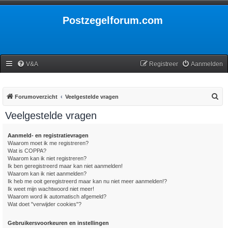
Postzegelforum.com
V&A
Registreer
Aanmelden
Z
Forumoverzicht
Veelgestelde vragen
o
Veelgestelde vragen
e
k
Aanmeld- en registratievragen
Waarom moet ik me registreren?
Wat is COPPA?
Waarom kan ik niet registreren?
Ik ben geregistreerd maar kan niet aanmelden!
Waarom kan ik niet aanmelden?
Ik heb me ooit geregistreerd maar kan nu niet meer aanmelden!?
Ik weet mijn wachtwoord niet meer!
Waarom word ik automatisch afgemeld?
Wat doet "verwijder cookies"?
Gebruikersvoorkeuren en instellingen