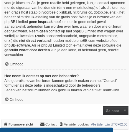
voor je klachten. Als je geen reactie hebt gekregen, kun je contact opnemen
met de eigenaar van het domein (dmv een
whois lookup
) of, als dit forum op
een gratis host staat (bijvoorbeeld xsbb.nl, nl.forums.cc, dotbb.be, enz.), het
beheer of misbruik-afdeling van de gratis host. Wees je er bewust van dat
phpBB Limited
geen inspraak
heeft en dus in geen enkel geval
aansprakelijk gehouden kan worden over hoe, waar en door wie dit forum
gebruikt wordt. Neem
geen
contact op met phpBB Limited met vragen over
wettelijke kwesties (zoals aanspreekbaarheid, ongepaste commentaar,
enz.) die
niet direct verband
houden met de phpBB.com-website of de
phpBB-software. Als je phpBB Limited toch e-mailt over deze software die
gebruikt wordt door derden
kun je een korte, of helemaal geen, reactie
verwachten.
Omhoog
Hoe neem ik contact op met een beheerder?
Alle gebruikers van het forum kunnen gebruik maken van het “Contact”-
formulier als deze optie is ingeschakeld door de beheerders.
Leden van het forum kunnen ook gebruik maken van de “Het Team”-link.
Omhoog
Ga naar
Forumoverzicht
Contact
Verwijder cookies
Alle tijden zijn
UTC+02:00