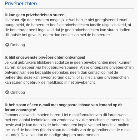
Privéberichten
Ik kan geen privéberichten sturen!
Hiervoor zijn drie redenen mogelijk: ofwel ben je niet geregistreerd en/of
aangemeld, de beheerder heeft de privéberichten functie uitgeschakeld, of
de beheerder heeft ingesteld dat je geen privéberichten kan sturen. Indien
dit laatste het geval is, neem dan contact op met de beheerder.
Omhoog
Ik blijf ongewenste privéberichten ontvangen!
Je kunt gebruikers blokkeren zodat ze je geen privéberichten meer kunnen
sturen, dit gebeurt via het gebruikerspaneel. Als je ongepaste privéberichten
ontvangt van een bepaalde gebruiker, neem dan contact op met de
beheerder, deze kan ervoor zorgen dat hij of zij niet langer privéberichten
kan sturen of gebruik de meldknop in het privébericht.
Omhoog
Ik heb spam of een e-mail met ongepaste inhoud van iemand op dit
forum ontvangen!
Jammer dat we dit moeten horen. Het e-mailformulier van dit forum werkt
met een aantal technieken om zenders van zulke berichten te traceren. Het
beste wat je kan doen is de beheerder een kopie van het bericht e-mailen,
inclusief de headers (hierin staan de details van de gebruiker die de e-mail
stuurde). Deze zal dan de nodige stappen ondernemen.